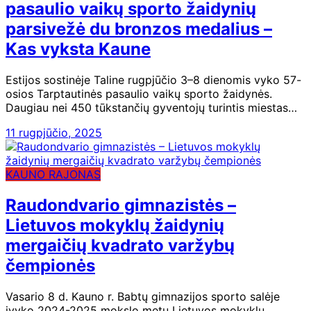
pasaulio vaikų sporto žaidynių
parsivežė du bronzos medalius –
Kas vyksta Kaune
Estijos sostinėje Taline rugpjūčio 3–8 dienomis vyko 57-
osios Tarptautinės pasaulio vaikų sporto žaidynės.
Daugiau nei 450 tūkstančių gyventojų turintis miestas…
11 rugpjūčio, 2025
KAUNO RAJONAS
Raudondvario gimnazistės –
Lietuvos mokyklų žaidynių
mergaičių kvadrato varžybų
čempionės
Vasario 8 d. Kauno r. Babtų gimnazijos sporto salėje
įvyko 2024-2025 mokslo metų Lietuvos mokyklų