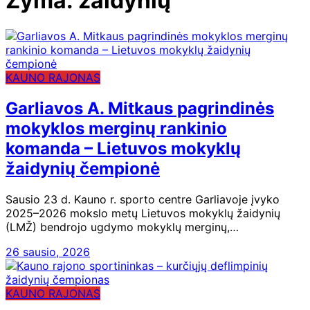
Žyma:
žaidynių
KAUNO RAJONAS
Garliavos A. Mitkaus pagrindinės
mokyklos merginų rankinio
komanda – Lietuvos mokyklų
žaidynių čempionė
Sausio 23 d. Kauno r. sporto centre Garliavoje įvyko
2025–2026 mokslo metų Lietuvos mokyklų žaidynių
(LMŽ) bendrojo ugdymo mokyklų merginų,…
26 sausio, 2026
KAUNO RAJONAS