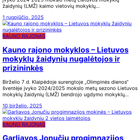
žaidynių (LMŽ) kaimo vietovių mokyklų…
1 rugpjūčio, 2025
KAUNO RAJONAS
Kauno rajono mokyklos – Lietuvos
mokyklų žaidynių nugalėtojos ir
prizininkės
Birželio 7 d. Klaipėdoje surengtoje „Olimpinės dienos“
šventėje įvyko 2024/2025 mokslo metų sezono Lietuvos
mokyklų žaidynių (LMŽ) bendrojo ugdymo mokyklų…
10 birželio, 2025
KAUNO RAJONAS
Garliavos Jonučių progimnazijos