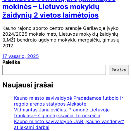
mokinės – Lietuvos mokyklų
žaidynių 2 vietos laimėtojos
Kauno rajono sporto centro arenoje Garliavoje įvyko
2024/2025 mokslo metų Lietuvos mokyklų žaidynių
(LMŽ) bendrojo ugdymo mokyklų mergaičių, gimusių
2012…
17 vasario, 2025
Paieška
Paieška
Naujausi įrašai
Kauno miesto savivaldybė Pradedamos futbolo ir
regbio arenos statybos Aleksote
Vidmantas Janulevičius. Pramonė Lietuvoje
traukiasi – šių metų skaičiai to nekeičia
Kauno miesto savivaldybė UAB „Kauno vandenys“
atliekami darbai