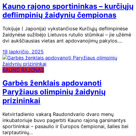
Kauno rajono sportininkas – kurčiųjų
deflimpinių žaidynių čempionas
Tokijuje ( Japonija) vykstančiose Kurčiųjų deflimpinėse
žaidynėse sužibėjo Lietuvos rutulio stūmikai – jie užėmė
dvi aukščiausias vietas ant apdovanojimų pakylos.…
19 lapkričio, 2025
KAUNO RAJONAS
Garbės ženklais apdovanoti
Paryžiaus olimpinių žaidynių
prizininkai
Ketvirtadienio vakarą Raudondvario dvaro menų
inkubatoriuje buvo pagerbti Kauno rajoną garsinantys
sportininkai – pasaulio ir Europos čempionai, šalies bei
tarptautinių…