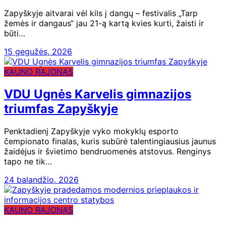
Zapyškyje aitvarai vėl kils į dangų – festivalis „Tarp
žemės ir dangaus“ jau 21-ą kartą kvies kurti, žaisti ir
būti…
15 gegužės, 2026
KAUNO RAJONAS
VDU Ugnės Karvelis gimnazijos
triumfas Zapyškyje
Penktadienį Zapyškyje vyko mokyklų esporto
čempionato finalas, kuris subūrė talentingiausius jaunus
žaidėjus ir švietimo bendruomenės atstovus. Renginys
tapo ne tik…
24 balandžio, 2026
KAUNO RAJONAS