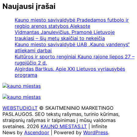
Naujausi įrašai
Kauno miesto savivaldybė Pradedamos futbolo ir
regbio arenos statybos Aleksote
Vidmantas Janulevičius. Pramonė Lietuvoje
traukiasi – šių metų skaičiai to nekeičia
Kauno miesto savivaldybė UAB „Kauno vandenys“
atliekami darbai
Kultūros ir sporto renginiai Kauno rajone liepos 27 –
rugpjūčio 2 d.
Algirdas Bartkus. Apie XXI Lietuvos vyriausybės
programą
WEBSTUDIO.LT
© SKAITMENINIO MARKETINGO
PASLAUGOS. SEO tekstų rašymas, turinio kūrimas,
straipsnių rašymas ir talpinimas į mūsų valdomas
svetaines. 2026
KAUNO MIESTAS.LT
| Infinite
News by
Ascendoor
| Powered by
WordPress
.