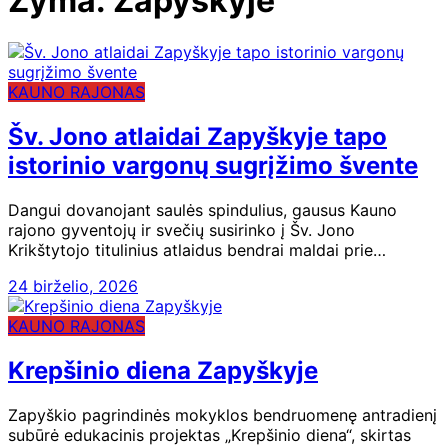
Žyma:
Zapyškyje
KAUNO RAJONAS
Šv. Jono atlaidai Zapyškyje tapo
istorinio vargonų sugrįžimo švente
Dangui dovanojant saulės spindulius, gausus Kauno
rajono gyventojų ir svečių susirinko į Šv. Jono
Krikštytojo titulinius atlaidus bendrai maldai prie…
24 birželio, 2026
KAUNO RAJONAS
Krepšinio diena Zapyškyje
Zapyškio pagrindinės mokyklos bendruomenę antradienį
subūrė edukacinis projektas „Krepšinio diena“, skirtas