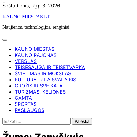
Skip
Šeštadienis, Rgp 8, 2026
to
KAUNO MIESTAS.LT
content
Naujienos, technologijos, renginiai
KAUNO MIESTAS
KAUNO RAJONAS
VERSLAS
TEISĖSAUGA IR TEISĖTVARKA
ŠVIETIMAS IR MOKSLAS
KULTŪRA IR LAISVALAIKIS
GROŽIS IR SVEIKATA
TURIZMAS, KELIONĖS
GAMTA
SPORTAS
PASLAUGOS
Ieškoti: