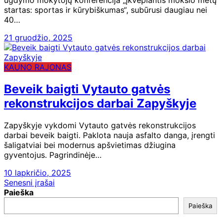
ugdymo mokytojų konferencija „Įkvepiantis mokslo metų
startas: sportas ir kūrybiškumas“, subūrusi daugiau nei
40…
21 gruodžio, 2025
KAUNO RAJONAS
Beveik baigti Vytauto gatvės
rekonstrukcijos darbai Zapyškyje
Zapyškyje vykdomi Vytauto gatvės rekonstrukcijos
darbai beveik baigti. Paklota nauja asfalto danga, įrengti
šaligatviai bei modernus apšvietimas džiugina
gyventojus. Pagrindinėje…
10 lapkričio, 2025
Navigacija
Senesni įrašai
Paieška
tarp
Paieška
įrašų