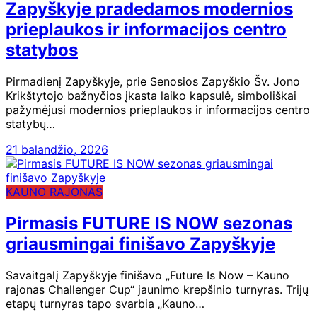
Zapyškyje pradedamos modernios
prieplaukos ir informacijos centro
statybos
Pirmadienį Zapyškyje, prie Senosios Zapyškio Šv. Jono
Krikštytojo bažnyčios įkasta laiko kapsulė, simboliškai
pažymėjusi modernios prieplaukos ir informacijos centro
statybų…
21 balandžio, 2026
KAUNO RAJONAS
Pirmasis FUTURE IS NOW sezonas
griausmingai finišavo Zapyškyje
Savaitgalį Zapyškyje finišavo „Future Is Now – Kauno
rajonas Challenger Cup“ jaunimo krepšinio turnyras. Trijų
etapų turnyras tapo svarbia „Kauno…