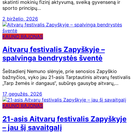
skatinti mokinių fizinį aktyvumą, sveiką gyvenseną ir
sporto principų…
2 birželio, 2026
KAUNO RAJONAS
Aitvarų festivalis Zapyškyje –
spalvinga bendrystės šventė
Šeštadienį Nemuno slėnyje, prie senosios Zapyškio
bažnyčios, vyko jau 21-asis Tarptautinis aitvarų festivalis
„Tarp žemės ir dangaus“, subūręs gausybę aitvarų,…
17 gegužės, 2026
KAUNO RAJONAS
21-asis Aitvarų festivalis Zapyškyje
– jau šį savaitgalį