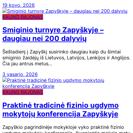
19 kovo, 2026
KAUNO RAJONAS
Smiginio turnyre Zapyškyje –
daugiau nei 200 dalyvių
Šeštadienį į Zapyškį susirinko daugiau kaip du šimtai
smiginio žaidėjų iš Lietuvos, Latvijos, Lenkijos ir Anglijos.
Čia jau antrus metus…
3 vasario, 2026
KAUNO RAJONAS
Praktinė tradicinė fizinio ugdymo
mokytojų konferencija Zapyškyje
Zapyškio pagrindinėje mokykloje vyko praktinė fizinio