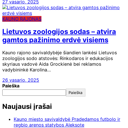
27 vasario, 2025
KAUNO RAJONAS
Lietuvos zoologijos sodas – atvira
gamtos pažinimo erdvė visiems
Kauno rajono savivaldybėje šiandien lankėsi Lietuvos
zoologijos sodo atstovės: Rinkodaros ir edukacijos
skyriaus vadovė Aida Grockienė bei reklamos
vadybininkė Karolina…
26 vasario, 2025
Paieška
Paieška
Naujausi įrašai
Kauno miesto savivaldybė Pradedamos futbolo ir
regbio arenos statybos Aleksote