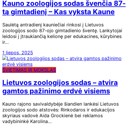
Kauno zoologijos sodas švenčia 87-
tą gimtadienį – Kas vyksta Kaune
Saulėtą antradienį kauniečiai rinkosi į Lietuvos
zoologijos sodo 87-ojo gimtadienio šventę. Lankytojai
leidosi į įtraukiančią kelionę per edukacines, kūrybines
ir…
1 liepos, 2025
ŠVIETIMAS IR MOKSLAS
Lietuvos zoologijos sodas – atvira
gamtos pažinimo erdvė visiems
Kauno rajono savivaldybėje šiandien lankėsi Lietuvos
zoologijos sodo atstovės: Rinkodaros ir edukacijos
skyriaus vadovė Aida Grockienė bei reklamos
vadybininkė Karolina…