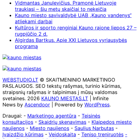
Vidmantas Janulevičius. Pramonė Lietuvoje
traukiasi – šių metų skaičiai to nekeičia
Kauno miesto savivaldybė UAB „Kauno vandenys“
atliekami darbai
Kultūros ir sporto renginiai Kauno rajone liepos 27 –
rugpjūčio 2 d.
Algirdas Bartkus. Apie XXI Lietuvos vyriausybės
programą
WEBSTUDIO.LT
© SKAITMENINIO MARKETINGO
PASLAUGOS. SEO tekstų rašymas, turinio kūrimas,
straipsnių rašymas ir talpinimas į mūsų valdomas
svetaines. 2026
KAUNO MIESTAS.LT
| Infinite
News by
Ascendoor
| Powered by
WordPress
.
Draugai: -
Marketingo agentūra
-
Teisinės
konsultacijos
-
Skaidrių skenavimas
-
Klaipedos miesto
naujienos
-
Miesto naujienos
-
Saulius Narbutas
-
Įvaizdžio kūrimas
-
Veidoskaita
-
Teniso treniruotės
-