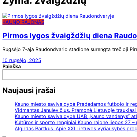
Žyma:
žvaigždžių
KAUNO RAJONAS
Pirmos lygos žvaigždžių diena Raud
Rugsėjo 7-ąją Raudondvario stadione surengta trečioji Pir
10 rugsėjo, 2025
Paieška
Naujausi įrašai
Kauno miesto savivaldybė Pradedamos futbolo ir re
Vidmantas Janulevičius. Pramonė Lietuvoje traukiasi 
Kauno miesto savivaldybė UAB „Kauno vandenys“ atl
Kultūros ir sporto renginiai Kauno rajone liepos 27 – 
Algirdas Bartkus. Apie XXI Lietuvos vyriausybės pr