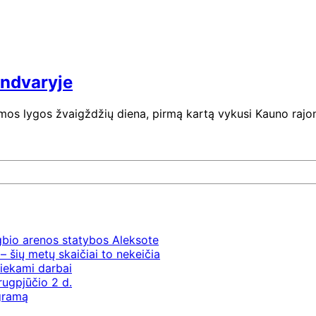
ondvaryje
mos lygos žvaigždžių diena, pirmą kartą vykusi Kauno rajone.
gbio arenos statybos Aleksote
– šių metų skaičiai to nekeičia
iekami darbai
rugpjūčio 2 d.
ogramą