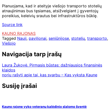
Planuojama, kad ir ateityje viešojo transporto stotelių
atnaujinimas bus tęsiamas, atsižvelgiant į gyventojų
poreikius, keleivių srautus bei infrastruktūros būklę.
Source link
KAUNO RAJONAS
Tagged
Nauji
,
paviljonai
,
seniūnijose
,
stotelių
,
transporto
,
Viešojo
Navigacija tarp įrašų
Laura Žukovė. Pirmasis būstas: dažniausios finansinės
klaidos
noriu rašyti apie tai, kas svarbu – Kas vyksta Kaune
Susiję įrašai
Kauno rajone vyko veteranų kalėdinio slalomo šventė