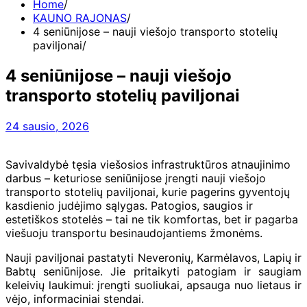
Home
KAUNO RAJONAS
4 seniūnijose – nauji viešojo transporto stotelių
paviljonai
4 seniūnijose – nauji viešojo
transporto stotelių paviljonai
24 sausio, 2026
Savivaldybė tęsia viešosios infrastruktūros atnaujinimo
darbus – keturiose seniūnijose įrengti nauji viešojo
transporto stotelių paviljonai, kurie pagerins gyventojų
kasdienio judėjimo sąlygas. Patogios, saugios ir
estetiškos stotelės – tai ne tik komfortas, bet ir pagarba
viešuoju transportu besinaudojantiems žmonėms.
Nauji paviljonai pastatyti Neveronių, Karmėlavos, Lapių ir
Babtų seniūnijose. Jie pritaikyti patogiam ir saugiam
keleivių laukimui: įrengti suoliukai, apsauga nuo lietaus ir
vėjo, informaciniai stendai.