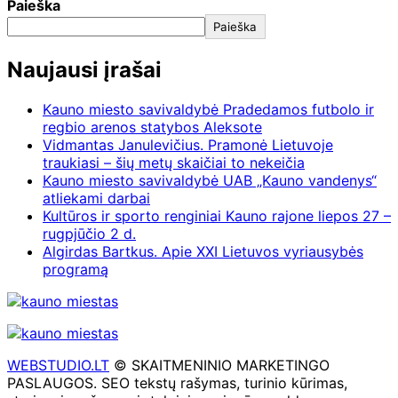
Paieška
Paieška
Naujausi įrašai
Kauno miesto savivaldybė Pradedamos futbolo ir
regbio arenos statybos Aleksote
Vidmantas Janulevičius. Pramonė Lietuvoje
traukiasi – šių metų skaičiai to nekeičia
Kauno miesto savivaldybė UAB „Kauno vandenys“
atliekami darbai
Kultūros ir sporto renginiai Kauno rajone liepos 27 –
rugpjūčio 2 d.
Algirdas Bartkus. Apie XXI Lietuvos vyriausybės
programą
WEBSTUDIO.LT
© SKAITMENINIO MARKETINGO
PASLAUGOS. SEO tekstų rašymas, turinio kūrimas,