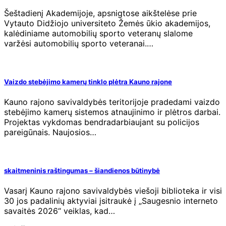
Šeštadienį Akademijoje, apsnigtose aikštelėse prie
Vytauto Didžiojo universiteto Žemės ūkio akademijos,
kalėdiniame automobilių sporto veteranų slalome
varžėsi automobilių sporto veteranai.…
Vaizdo stebėjimo kamerų tinklo plėtra Kauno rajone
Kauno rajono savivaldybės teritorijoje pradedami vaizdo
stebėjimo kamerų sistemos atnaujinimo ir plėtros darbai.
Projektas vykdomas bendradarbiaujant su policijos
pareigūnais. Naujosios…
skaitmeninis raštingumas – šiandienos būtinybė
Vasarį Kauno rajono savivaldybės viešoji biblioteka ir visi
30 jos padalinių aktyviai įsitraukė į „Saugesnio interneto
savaitės 2026“ veiklas, kad…