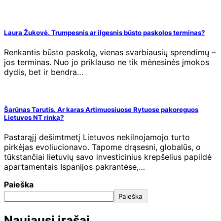
Laura Žukovė. Trumpesnis ar ilgesnis būsto paskolos terminas?
Renkantis būsto paskolą, vienas svarbiausių sprendimų –
jos terminas. Nuo jo priklauso ne tik mėnesinės įmokos
dydis, bet ir bendra…
Šarūnas Tarutis. Ar karas Artimuosiuose Rytuose pakoreguos
Lietuvos NT rinką?
Pastarąjį dešimtmetį Lietuvos nekilnojamojo turto
pirkėjas evoliucionavo. Tapome drąsesni, globalūs, o
tūkstančiai lietuvių savo investicinius krepšelius papildė
apartamentais Ispanijos pakrantėse,…
Paieška
Paieška
Naujausi įrašai