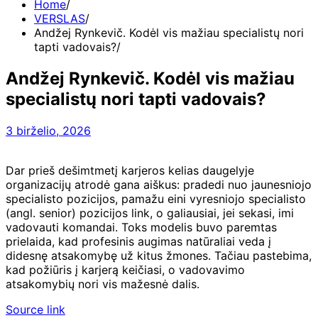
Home
VERSLAS
Andžej Rynkevič. Kodėl vis mažiau specialistų nori
tapti vadovais?
Andžej Rynkevič. Kodėl vis mažiau
specialistų nori tapti vadovais?
3 birželio, 2026
Dar prieš dešimtmetį karjeros kelias daugelyje
organizacijų atrodė gana aiškus: pradedi nuo jaunesniojo
specialisto pozicijos, pamažu eini vyresniojo specialisto
(angl. senior) pozicijos link, o galiausiai, jei sekasi, imi
vadovauti komandai. Toks modelis buvo paremtas
prielaida, kad profesinis augimas natūraliai veda į
didesnę atsakomybę už kitus žmones. Tačiau pastebima,
kad požiūris į karjerą keičiasi, o vadovavimo
atsakomybių nori vis mažesnė dalis.
Source link