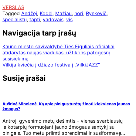
VERSLAS
Tagged
Andžej
,
Kodėl
,
Mažiau
,
nori
,
Rynkevič
,
specialistų
,
tapti
,
vadovais
,
vis
Navigacija tarp įrašų
Kauno miesto savivaldybė Ties Eiguliais oficialiai
atidarytas naujas viadukas: užtikrins patogesnį
susisiekimą
Vilkija kviečia į džiazo festivalį „VilkiJAZZ“
Susiję įrašai
Aušrinė Mincienė. Ką apie pinigus turėtų žinoti kiekvienas jaunas
žmogus?
Antroji gyvenimo metų dešimtis – vienas svarbiausių
laikotarpių formuojant jauno žmogaus santykį su
pinigais. Tuo metu priimti sprendimai ir susiformavę…