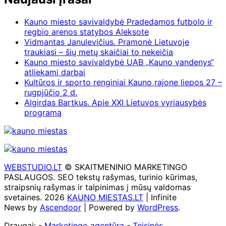
Kauno miesto savivaldybė Pradedamos futbolo ir
regbio arenos statybos Aleksote
Vidmantas Janulevičius. Pramonė Lietuvoje
traukiasi – šių metų skaičiai to nekeičia
Kauno miesto savivaldybė UAB „Kauno vandenys“
atliekami darbai
Kultūros ir sporto renginiai Kauno rajone liepos 27 –
rugpjūčio 2 d.
Algirdas Bartkus. Apie XXI Lietuvos vyriausybės
programą
WEBSTUDIO.LT
© SKAITMENINIO MARKETINGO
PASLAUGOS. SEO tekstų rašymas, turinio kūrimas,
straipsnių rašymas ir talpinimas į mūsų valdomas
svetaines. 2026
KAUNO MIESTAS.LT
| Infinite
News by
Ascendoor
| Powered by
WordPress
.
Draugai: -
Marketingo agentūra
-
Teisinės