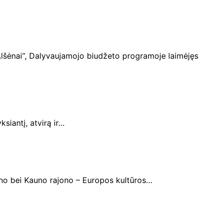
 Alšėnai“, Dalyvaujamojo biudžeto programoje laimėjęs
siantį, atvirą ir…
auno bei Kauno rajono – Europos kultūros…