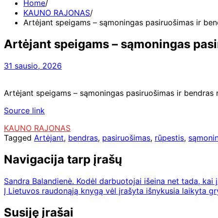
Home
KAUNO RAJONAS
Artėjant speigams – sąmoningas pasiruošimas ir be
Artėjant speigams – sąmoningas pasi
31 sausio, 2026
Artėjant speigams – sąmoningas pasiruošimas ir bendras
Source link
KAUNO RAJONAS
Tagged
Artėjant
,
bendras
,
pasiruošimas
,
rūpestis
,
sąmoni
Navigacija tarp įrašų
Sandra Balandienė. Kodėl darbuotojai išeina net tada, kai j
Į Lietuvos raudonąją knygą vėl įrašyta išnykusia laikyta g
Susiję įrašai