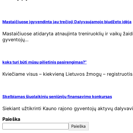
Mastaičiuose įgyvendinta jau trečioji Dalyvaujamojo biudžeto idėja
Mastaičiuose atidaryta atnaujinta treniruoklių ir vaikų ž
gyventojų…
koks turi būti mūsų pilietinis pasirengimas?“
Kviečiame visus – kiekvieną Lietuvos žmogų – registruotis į
Skelbiamas šiuolaikinių seniūnijų finansavimo konkursas
Siekiant užtikrinti Kauno rajono gyventojų aktyvų dalyvavi
Paieška
Paieška