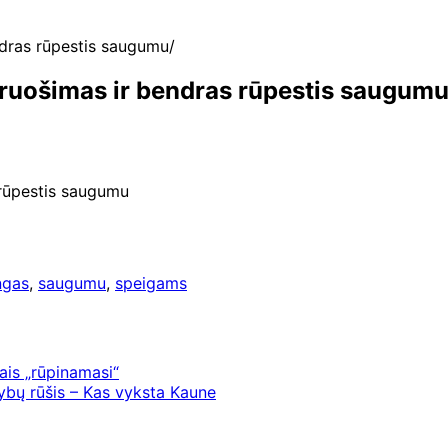
ndras rūpestis saugumu
ruošimas ir bendras rūpestis saugum
 rūpestis saugumu
ngas
,
saugumu
,
speigams
ais „rūpinamasi“
rybų rūšis – Kas vyksta Kaune