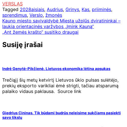
VERSLAS
Tagged
2028aisiais
,
Audrius
,
Grinys
,
Kas
,
priiminės
,
sprendimus
,
Verslo
,
žmonės
Navigacija
Kauno miesto savivaldybė Miestą užplūs dviratininkai –
laukia orientacinės varžybos „Įmink Kauną“
tarp
„Ant žemės krašto“ susitiko draugai
įrašų
Susiję įrašai
Indrė Genytė-Pikčienė. Lietuvos ekonomika lėtina apsukas
Trečiąjį šių metų ketvirtį Lietuvos ūkio pulsas sulėtėjo,
prekių eksporto varikliai ėmė strigti, tačiau atsparumą
palaiko vidaus paklausa. Source link
Giedrius Cininas. Tik būdami budrūs neleisime sukčiams pasiekti
savo tikslų