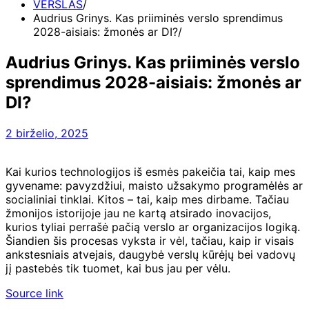
VERSLAS
Audrius Grinys. Kas priiminės verslo sprendimus
2028-aisiais: žmonės ar DI?
Audrius Grinys. Kas priiminės verslo
sprendimus 2028-aisiais: žmonės ar
DI?
2 birželio, 2025
Kai kurios technologijos iš esmės pakeičia tai, kaip mes
gyvename: pavyzdžiui, maisto užsakymo programėlės ar
socialiniai tinklai. Kitos – tai, kaip mes dirbame. Tačiau
žmonijos istorijoje jau ne kartą atsirado inovacijos,
kurios tyliai perrašė pačią verslo ar organizacijos logiką.
Šiandien šis procesas vyksta ir vėl, tačiau, kaip ir visais
ankstesniais atvejais, daugybė verslų kūrėjų bei vadovų
jį pastebės tik tuomet, kai bus jau per vėlu.
Source link