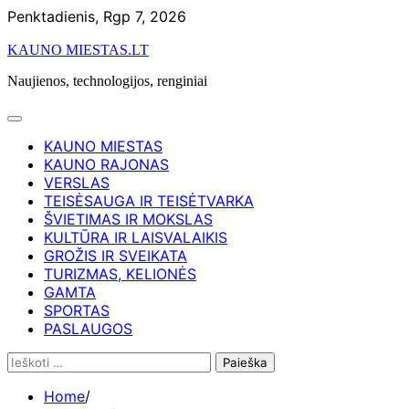
Skip
Penktadienis, Rgp 7, 2026
to
KAUNO MIESTAS.LT
content
Naujienos, technologijos, renginiai
KAUNO MIESTAS
KAUNO RAJONAS
VERSLAS
TEISĖSAUGA IR TEISĖTVARKA
ŠVIETIMAS IR MOKSLAS
KULTŪRA IR LAISVALAIKIS
GROŽIS IR SVEIKATA
TURIZMAS, KELIONĖS
GAMTA
SPORTAS
PASLAUGOS
Ieškoti:
Home