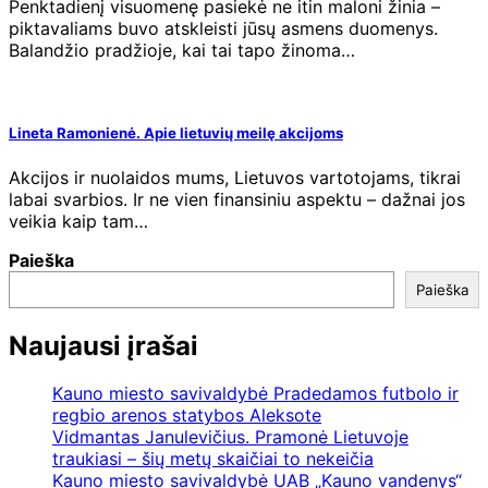
Penktadienį visuomenę pasiekė ne itin maloni žinia –
piktavaliams buvo atskleisti jūsų asmens duomenys.
Balandžio pradžioje, kai tai tapo žinoma…
Lineta Ramonienė. Apie lietuvių meilę akcijoms
Akcijos ir nuolaidos mums, Lietuvos vartotojams, tikrai
labai svarbios. Ir ne vien finansiniu aspektu – dažnai jos
veikia kaip tam…
Paieška
Paieška
Naujausi įrašai
Kauno miesto savivaldybė Pradedamos futbolo ir
regbio arenos statybos Aleksote
Vidmantas Janulevičius. Pramonė Lietuvoje
traukiasi – šių metų skaičiai to nekeičia
Kauno miesto savivaldybė UAB „Kauno vandenys“