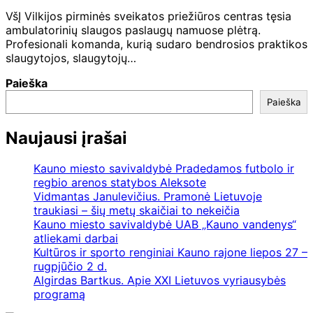
VšĮ Vilkijos pirminės sveikatos priežiūros centras tęsia
ambulatorinių slaugos paslaugų namuose plėtrą.
Profesionali komanda, kurią sudaro bendrosios praktikos
slaugytojos, slaugytojų…
Paieška
Paieška
Naujausi įrašai
Kauno miesto savivaldybė Pradedamos futbolo ir
regbio arenos statybos Aleksote
Vidmantas Janulevičius. Pramonė Lietuvoje
traukiasi – šių metų skaičiai to nekeičia
Kauno miesto savivaldybė UAB „Kauno vandenys“
atliekami darbai
Kultūros ir sporto renginiai Kauno rajone liepos 27 –
rugpjūčio 2 d.
Algirdas Bartkus. Apie XXI Lietuvos vyriausybės
programą