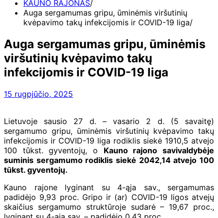
KAUNO RAJONAS
Auga sergamumas gripu, ūminėmis viršutinių
kvėpavimo takų infekcijomis ir COVID-19 liga
Auga sergamumas gripu, ūminėmis
viršutinių kvėpavimo takų
infekcijomis ir COVID-19 liga
15 rugpjūčio, 2025
Lietuvoje sausio 27 d. – vasario 2 d. (5 savaitę)
sergamumo gripu, ūminėmis viršutinių kvėpavimo takų
infekcijomis ir COVID-19 liga rodiklis siekė 1910,5 atvejo
100 tūkst. gyventojų, o
Kauno rajono savivaldybėje
suminis sergamumo rodiklis siekė 2042,14 atvejo 100
tūkst. gyventojų.
Kauno rajone lyginant su 4-ąja sav., sergamumas
padidėjo 9,93 proc. Gripo ir (ar) COVID-19 ligos atvejų
skaičius sergamumo struktūroje sudarė – 19,67 proc.,
lyginant su 4-ąja sav. – padidėjo 0,43 proc.