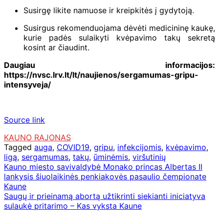
Susirgę likite namuose ir kreipkitės į gydytoją.
Susirgus rekomenduojama dėvėti medicininę kaukę,
kurie padės sulaikyti kvėpavimo takų sekretą
kosint ar čiaudint.
Daugiau informacijos:
https://nvsc.lrv.lt/lt/naujienos/sergamumas-gripu-
intensyveja/
Source link
KAUNO RAJONAS
Tagged
auga
,
COVID19
,
gripu
,
infekcijomis
,
kvėpavimo
,
ligą
,
sergamumas
,
takų
,
ūminėmis
,
viršutinių
Navigacija
Kauno miesto savivaldybė Monako princas Albertas II
lankysis šiuolaikinės penkiakovės pasaulio čempionate
tarp
Kaune
įrašų
Saugų ir prieinamą abortą užtikrinti siekianti iniciatyva
sulaukė pritarimo – Kas vyksta Kaune