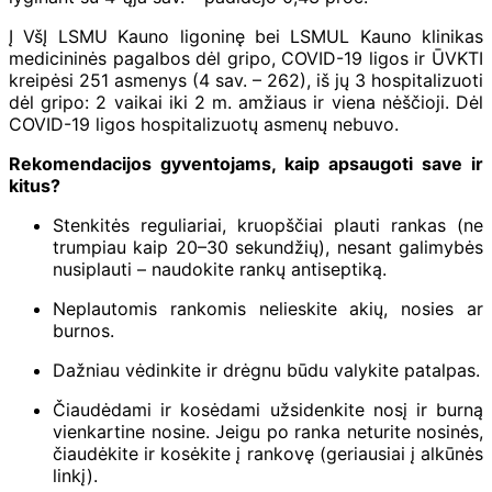
Į VšĮ LSMU Kauno ligoninę bei LSMUL Kauno klinikas
medicininės pagalbos dėl gripo, COVID-19 ligos ir ŪVKTI
kreipėsi 251 asmenys (4 sav. – 262), iš jų 3 hospitalizuoti
dėl gripo: 2 vaikai iki 2 m. amžiaus ir viena nėščioji. Dėl
COVID-19 ligos hospitalizuotų asmenų nebuvo.
Rekomendacijos gyventojams, kaip apsaugoti save ir
kitus?
Stenkitės reguliariai, kruopščiai plauti rankas (ne
trumpiau kaip 20–30 sekundžių), nesant galimybės
nusiplauti – naudokite rankų antiseptiką.
Neplautomis rankomis nelieskite akių, nosies ar
burnos.
Dažniau vėdinkite ir drėgnu būdu valykite patalpas.
Čiaudėdami ir kosėdami užsidenkite nosį ir burną
vienkartine nosine. Jeigu po ranka neturite nosinės,
čiaudėkite ir kosėkite į rankovę (geriausiai į alkūnės
linkį).