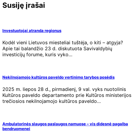
Susiję įrašai
Investuotojai atranda regionus
Kodėl vieni Lietuvos miesteliai tuštėja, o kiti – atgyja?
Apie tai balandžio 23 d. diskutuota Savivaldybių
investicijų forume, kuris vyko…
Nekilnojamojo kultūros paveldo vertinimo tarybos posėdis
2025 m. liepos 28 d., pirmadienį, 9 val. vyks nuotolinis
Kultūros paveldo departamento prie Kultūros ministerijos
trečiosios nekilnojamojo kultūros paveldo…
Ambulatorinės slaugos paslaugos namuose – vis didesnė pagalba
bendruomenei