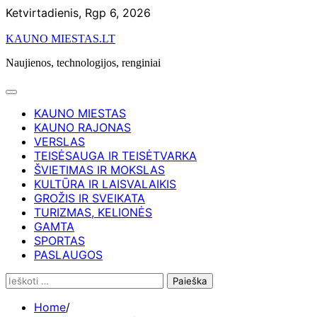
Skip
Ketvirtadienis, Rgp 6, 2026
to
KAUNO MIESTAS.LT
content
Naujienos, technologijos, renginiai
KAUNO MIESTAS
KAUNO RAJONAS
VERSLAS
TEISĖSAUGA IR TEISĖTVARKA
ŠVIETIMAS IR MOKSLAS
KULTŪRA IR LAISVALAIKIS
GROŽIS IR SVEIKATA
TURIZMAS, KELIONĖS
GAMTA
SPORTAS
PASLAUGOS
Ieškoti:
Home