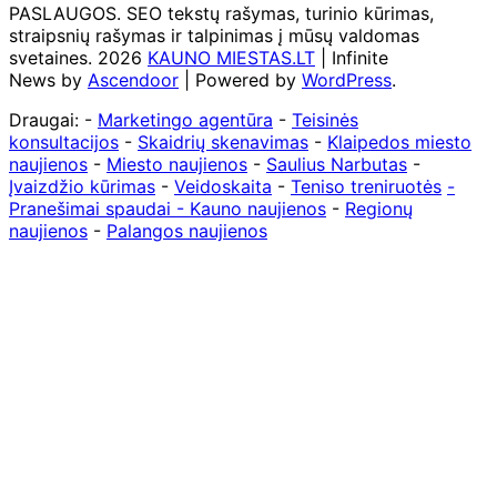
PASLAUGOS. SEO tekstų rašymas, turinio kūrimas,
straipsnių rašymas ir talpinimas į mūsų valdomas
svetaines. 2026
KAUNO MIESTAS.LT
| Infinite
News by
Ascendoor
| Powered by
WordPress
.
Draugai: -
Marketingo agentūra
-
Teisinės
konsultacijos
-
Skaidrių skenavimas
-
Klaipedos miesto
naujienos
-
Miesto naujienos
-
Saulius Narbutas
-
Įvaizdžio kūrimas
-
Veidoskaita
-
Teniso treniruotės
-
Pranešimai spaudai -
Kauno naujienos
-
Regionų
naujienos
-
Palangos naujienos