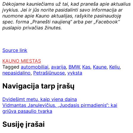
Dėkojame kauniečiams už tai, kad praneša apie aktualius
įvykius. Jei ir jūs norite pasidalinti savo informacija ar
nuomone apie Kauno aktualijas, rašykite pasinaudoję
spec. forma „Pranešti naujieną“ arba per „Facebook“
puslapio privačias žinutes.
Source link
KAUNO MIESTAS
Tagged
automobiliai
,
avariją
,
BMW
,
Kas
,
Kaune
,
Kelių
,
nepasidalino
,
Petrašiūnuose
,
vyksta
Navigacija tarp įrašų
Dvidešimt metų, kaip viena daina
Vidmantas Janulevičius. „Juodasis pirmadienis“: kai
griūva pasaulio tvarka
Susiję įrašai