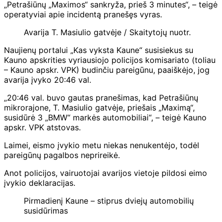
„Petrašiūnų „Maximos“ sankryža, prieš 3 minutes“, – teigė
operatyviai apie incidentą pranešęs vyras.
Avarija T. Masiulio gatvėje / Skaitytojų nuotr.
Naujienų portalui „Kas vyksta Kaune“ susisiekus su
Kauno apskrities vyriausiojo policijos komisariato (toliau
– Kauno apskr. VPK) budinčiu pareigūnu, paaiškėjo, jog
avarija įvyko 20:46 val.
„20:46 val. buvo gautas pranešimas, kad Petrašiūnų
mikrorajone, T. Masiulio gatvėje, priešais „Maximą“,
susidūrė 3 „BMW“ markės automobiliai“, – teigė Kauno
apskr. VPK atstovas.
Laimei, eismo įvykio metu niekas nenukentėjo, todėl
pareigūnų pagalbos neprireikė.
Anot policijos, vairuotojai avarijos vietoje pildosi eimo
įvykio deklaracijas.
Pirmadienį Kaune – stiprus dviejų automobilių
susidūrimas