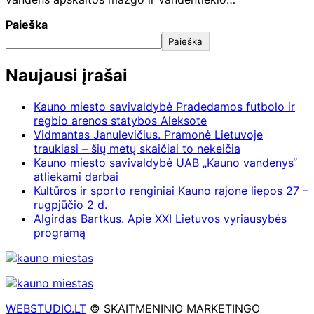
Paieška
Paieška
Naujausi įrašai
Kauno miesto savivaldybė Pradedamos futbolo ir
regbio arenos statybos Aleksote
Vidmantas Janulevičius. Pramonė Lietuvoje
traukiasi – šių metų skaičiai to nekeičia
Kauno miesto savivaldybė UAB „Kauno vandenys“
atliekami darbai
Kultūros ir sporto renginiai Kauno rajone liepos 27 –
rugpjūčio 2 d.
Algirdas Bartkus. Apie XXI Lietuvos vyriausybės
programą
WEBSTUDIO.LT
© SKAITMENINIO MARKETINGO