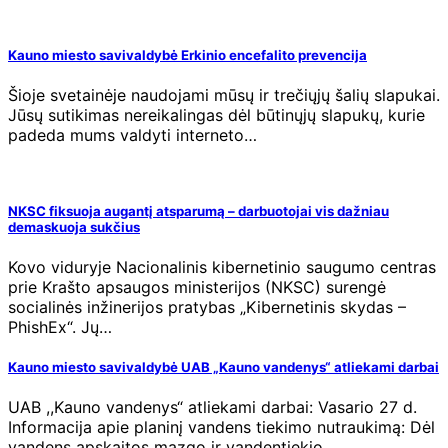
Kauno miesto savivaldybė Erkinio encefalito prevencija
Šioje svetainėje naudojami mūsų ir trečiųjų šalių slapukai.
Jūsų sutikimas nereikalingas dėl būtinųjų slapukų, kurie
padeda mums valdyti interneto…
NKSC fiksuoja augantį atsparumą – darbuotojai vis dažniau
demaskuoja sukčius
Kovo viduryje Nacionalinis kibernetinio saugumo centras
prie Krašto apsaugos ministerijos (NKSC) surengė
socialinės inžinerijos pratybas „Kibernetinis skydas –
PhishEx“. Jų…
Kauno miesto savivaldybė UAB „Kauno vandenys“ atliekami darbai
UAB ,,Kauno vandenys“ atliekami darbai: Vasario 27 d.
Informacija apie planinį vandens tiekimo nutraukimą: Dėl
vandens apskaitos mazgo ir vandentiekio…