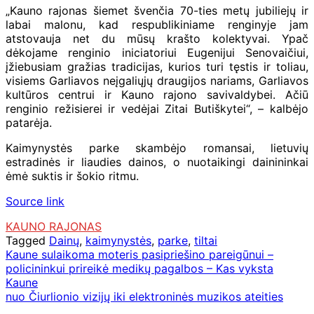
„Kauno rajonas šiemet švenčia 70-ties metų jubiliejų ir
labai malonu, kad respublikiniame renginyje jam
atstovauja net du mūsų krašto kolektyvai. Ypač
dėkojame renginio iniciatoriui Eugenijui Senovaičiui,
įžiebusiam gražias tradicijas, kurios turi tęstis ir toliau,
visiems Garliavos neįgaliųjų draugijos nariams, Garliavos
kultūros centrui ir Kauno rajono savivaldybei. Ačiū
renginio režisierei ir vedėjai Zitai Butiškytei“, – kalbėjo
patarėja.
Kaimynystės parke skambėjo romansai, lietuvių
estradinės ir liaudies dainos, o nuotaikingi dainininkai
ėmė suktis ir šokio ritmu.
Source link
KAUNO RAJONAS
Tagged
Dainų
,
kaimynystės
,
parke
,
tiltai
Navigacija
Kaune sulaikoma moteris pasipriešino pareigūnui –
policininkui prireikė medikų pagalbos – Kas vyksta
tarp
Kaune
įrašų
nuo Čiurlionio vizijų iki elektroninės muzikos ateities