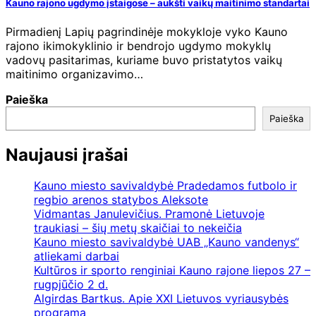
Kauno rajono ugdymo įstaigose – aukšti vaikų maitinimo standartai
Pirmadienį Lapių pagrindinėje mokykloje vyko Kauno
rajono ikimokyklinio ir bendrojo ugdymo mokyklų
vadovų pasitarimas, kuriame buvo pristatytos vaikų
maitinimo organizavimo…
Paieška
Paieška
Naujausi įrašai
Kauno miesto savivaldybė Pradedamos futbolo ir
regbio arenos statybos Aleksote
Vidmantas Janulevičius. Pramonė Lietuvoje
traukiasi – šių metų skaičiai to nekeičia
Kauno miesto savivaldybė UAB „Kauno vandenys“
atliekami darbai
Kultūros ir sporto renginiai Kauno rajone liepos 27 –
rugpjūčio 2 d.
Algirdas Bartkus. Apie XXI Lietuvos vyriausybės
programą