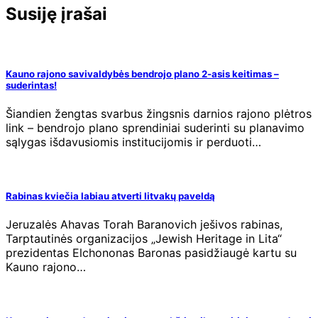
Susiję įrašai
Kauno rajono savivaldybės bendrojo plano 2-asis keitimas –
suderintas!
Šiandien žengtas svarbus žingsnis darnios rajono plėtros
link – bendrojo plano sprendiniai suderinti su planavimo
sąlygas išdavusiomis institucijomis ir perduoti…
Rabinas kviečia labiau atverti litvakų paveldą
Jeruzalės Ahavas Torah Baranovich ješivos rabinas,
Tarptautinės organizacijos „Jewish Heritage in Lita“
prezidentas Elchononas Baronas pasidžiaugė kartu su
Kauno rajono…