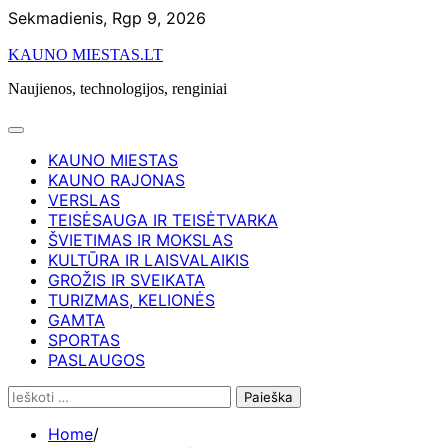
Skip
Sekmadienis, Rgp 9, 2026
to
KAUNO MIESTAS.LT
content
Naujienos, technologijos, renginiai
KAUNO MIESTAS
KAUNO RAJONAS
VERSLAS
TEISĖSAUGA IR TEISĖTVARKA
ŠVIETIMAS IR MOKSLAS
KULTŪRA IR LAISVALAIKIS
GROŽIS IR SVEIKATA
TURIZMAS, KELIONĖS
GAMTA
SPORTAS
PASLAUGOS
Ieškoti:
Home