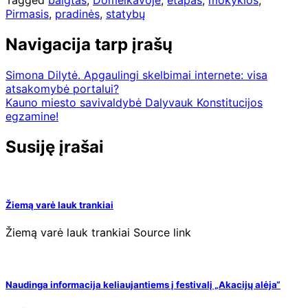
Pirmasis
,
pradinės
,
statybų
Navigacija tarp įrašų
Simona Dilytė. Apgaulingi skelbimai internete: visa
atsakomybė portalui?
Kauno miesto savivaldybė Dalyvauk Konstitucijos
egzamine!
Susiję įrašai
Žiemą varė lauk trankiai
Žiemą varė lauk trankiai Source link
Naudinga informacija keliaujantiems į festivalį „Akacijų alėja“