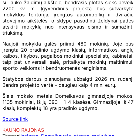
su lauko žaidimų aikštele, bendrasis plotas sieks beveik
2200 kv. m. Įgyvendinus projektą bus sutvarkyta
mokyklos teritorija, įrengtos automobilių ir dviračių
stovėjimo aikštelės, o sklype pasodinti želdynai padės
atskirti mokyklą nuo intensyvaus eismo ir sumažinti
triukšmą.
Naujoji mokykla galės priimti 480 mokinių. Joje bus
įrengta 20 pradinio ugdymo klasių, informatikos, anglų
kalbos, tikybos, pagalbos mokiniui specialistų kabinetai,
taip pat universali salė, pritaikyta mokinių maitinimui,
sporto veikloms ir bendruomenės renginiams.
Statybos darbus planuojama užbaigti 2026 m. rudenį.
Bendra projekto vertė – daugiau kaip 4 mln. eurų.
Šiais mokslo metais Domeikavos gimnazijoje mokosi
1135 mokiniai, iš jų 393 – 1-4 klasėse. Gimnazijoje iš 47
klasių komplektų 18 yra pradinio ugdymo.
Source link
KAUNO RAJONAS
Tagged
baigtas
,
Domeikavoje
,
etapas
,
mokyklos
,