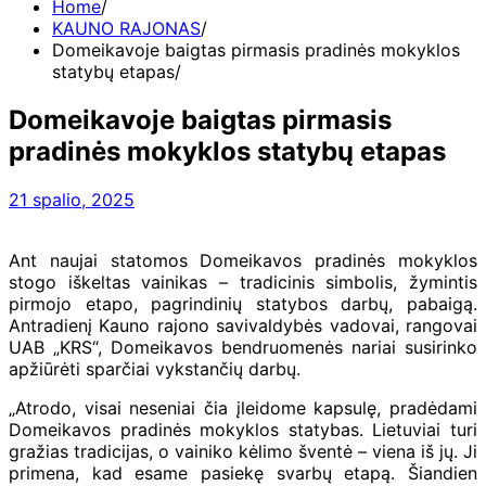
Home
KAUNO RAJONAS
Domeikavoje baigtas pirmasis pradinės mokyklos
statybų etapas
Domeikavoje baigtas pirmasis
pradinės mokyklos statybų etapas
21 spalio, 2025
Ant naujai statomos Domeikavos pradinės mokyklos
stogo iškeltas vainikas – tradicinis simbolis, žymintis
pirmojo etapo, pagrindinių statybos darbų, pabaigą.
Antradienį Kauno rajono savivaldybės vadovai, rangovai
UAB „KRS“, Domeikavos bendruomenės nariai susirinko
apžiūrėti sparčiai vykstančių darbų.
„Atrodo, visai neseniai čia įleidome kapsulę, pradėdami
Domeikavos pradinės mokyklos statybas. Lietuviai turi
gražias tradicijas, o vainiko kėlimo šventė – viena iš jų. Ji
primena, kad esame pasiekę svarbų etapą. Šiandien