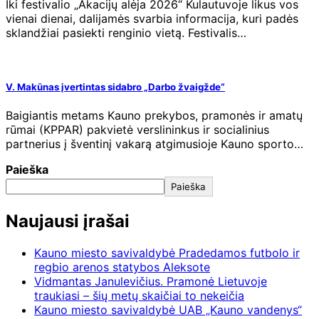
Iki festivalio „Akacijų alėja 2026“ Kulautuvoje likus vos
vienai dienai, dalijamės svarbia informacija, kuri padės
sklandžiai pasiekti renginio vietą. Festivalis…
V. Makūnas įvertintas sidabro „Darbo žvaigžde“
Baigiantis metams Kauno prekybos, pramonės ir amatų
rūmai (KPPAR) pakvietė verslininkus ir socialinius
partnerius į šventinį vakarą atgimusioje Kauno sporto…
Paieška
Paieška
Naujausi įrašai
Kauno miesto savivaldybė Pradedamos futbolo ir
regbio arenos statybos Aleksote
Vidmantas Janulevičius. Pramonė Lietuvoje
traukiasi – šių metų skaičiai to nekeičia
Kauno miesto savivaldybė UAB „Kauno vandenys“