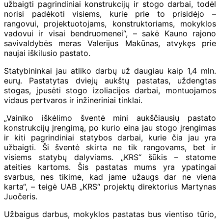
užbaigti pagrindiniai konstrukcijų ir stogo darbai, todėl
norisi padėkoti visiems, kurie prie to prisidėjo –
rangovui, projektuotojams, konstruktoriams, mokyklos
vadovui ir visai bendruomenei“, – sakė Kauno rajono
savivaldybės meras Valerijus Makūnas, atvykęs prie
naujai iškilusio pastato.
Statybininkai jau atliko darbų už daugiau kaip 1,4 mln.
eurų. Pastatytas dviejų aukštų pastatas, uždengtas
stogas, įpusėti stogo izoliacijos darbai, montuojamos
vidaus pertvaros ir inžineriniai tinklai.
„Vainiko iškėlimo šventė mini aukščiausių pastato
konstrukcijų įrengimą, po kurio eina jau stogo įrengimas
ir kiti pagrindiniai statybos darbai, kurie čia jau yra
užbaigti. Ši šventė skirta ne tik rangovams, bet ir
visiems statybų dalyviams. „KRS“ šūkis – statome
ateities kartoms. Šis pastatas mums yra ypatingai
svarbus, nes tikime, kad jame užaugs dar ne viena
karta“, – teigė UAB „KRS“ projektų direktorius Martynas
Juočeris.
Užbaigus darbus, mokyklos pastatas bus vientiso tūrio,