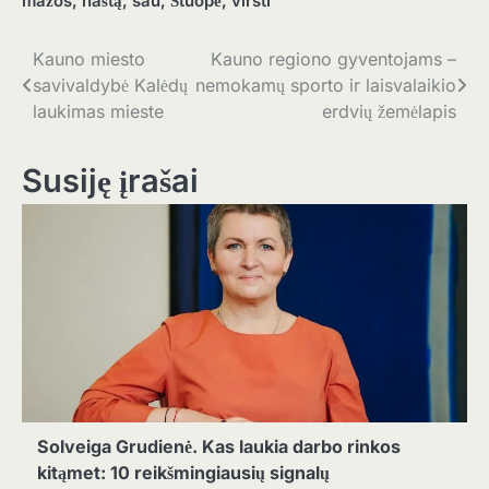
mažos
,
naštą
,
sau
,
Štuopė
,
virsti
Navigacija
Kauno miesto
Kauno regiono gyventojams –
savivaldybė Kalėdų
nemokamų sporto ir laisvalaikio
tarp
laukimas mieste
erdvių žemėlapis
įrašų
Susiję įrašai
Solveiga Grudienė. Kas laukia darbo rinkos
kitąmet: 10 reikšmingiausių signalų