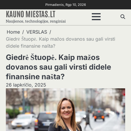
Skip
Pirmadienis, Rgp 10, 2026
to
KAUNO MIESTAS.LT
content
Naujienos, technologijos, renginiai
Home
VERSLAS
Giedrė Štuopė. Kaip mažos dovanos sau gali virsti
didele finansine našta?
Giedrė Štuopė. Kaip mažos
dovanos sau gali virsti didele
finansine našta?
26 lapkričio, 2025