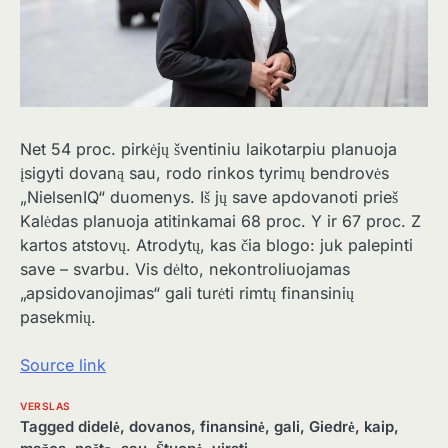
Net 54 proc. pirkėjų šventiniu laikotarpiu planuoja
įsigyti dovaną sau, rodo rinkos tyrimų bendrovės
„NielsenIQ“ duomenys. Iš jų save apdovanoti prieš
Kalėdas planuoja atitinkamai 68 proc. Y ir 67 proc. Z
kartos atstovų. Atrodytų, kas čia blogo: juk palepinti
save – svarbu. Vis dėlto, nekontroliuojamas
„apsidovanojimas“ gali turėti rimtų finansinių
pasekmių.
Source link
VERSLAS
Tagged
didelė
,
dovanos
,
finansinė
,
gali
,
Giedrė
,
kaip
,