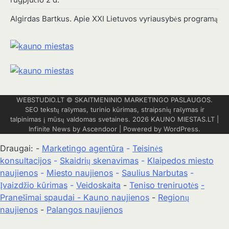
rugpjūčio 2 d.
Algirdas Bartkus. Apie XXI Lietuvos vyriausybės programą
WEBSTUDIO.LT
© SKAITMENINIO MARKETINGO PASLAUGOS.
SEO tekstų rašymas, turinio kūrimas, straipsnių rašymas ir
talpinimas į mūsų valdomas svetaines. 2026
KAUNO MIESTAS.LT
|
Infinite News by
Ascendoor
| Powered by
WordPress
.
Draugai: -
Marketingo agentūra
-
Teisinės
konsultacijos
-
Skaidrių skenavimas
-
Klaipedos miesto
naujienos
-
Miesto naujienos
-
Saulius Narbutas
-
Įvaizdžio kūrimas
-
Veidoskaita
-
Teniso treniruotės
-
Pranešimai spaudai -
Kauno naujienos
-
Regionų
naujienos
-
Palangos naujienos