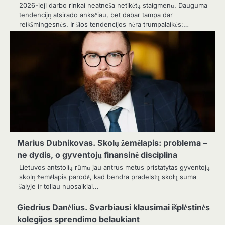
2026-ieji darbo rinkai neatneša netikėtų staigmenų. Dauguma
tendencijų atsirado anksčiau, bet dabar tampa dar
reikšmingesnės. Ir šios tendencijos nėra trumpalaikės:…
Marius Dubnikovas. Skolų žemėlapis: problema –
ne dydis, o gyventojų finansinė disciplina
Lietuvos antstolių rūmų jau antrus metus pristatytas gyventojų
skolų žemėlapis parodė, kad bendra pradelstų skolų suma
šalyje ir toliau nuosaikiai…
Giedrius Danėlius. Svarbiausi klausimai išplėstinės
kolegijos sprendimo belaukiant