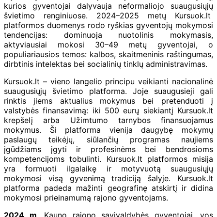
kurios gyventojai dalyvauja neformaliojo suaugusiųjų
švietimo renginiuose. 2024–2025 metų Kursuok.lt
platformos duomenys rodo ryškias gyventojų mokymosi
tendencijas: dominuoja nuotolinis mokymasis,
aktyviausiai mokosi 30–49 metų gyventojai, o
populiariausios temos: kalbos, skaitmeninis raštingumas,
dirbtinis intelektas bei socialinių tinklų administravimas.
Kursuok.lt – vieno langelio principu veikianti nacionalinė
suaugusiųjų švietimo platforma. Joje suaugusieji gali
rinktis jiems aktualius mokymus bei pretenduoti į
valstybės finansavimą: iki 500 eurų siekiantį Kursuok.lt
krepšelį arba Užimtumo tarnybos finansuojamus
mokymus. Ši platforma vienija daugybę mokymų
paslaugų teikėjų, siūlančių programas naujiems
įgūdžiams įgyti ir profesinėms bei bendrosioms
kompetencijoms tobulinti. Kursuok.lt platformos misija
yra formuoti ilgalaikę ir motyvuotą suaugusiųjų
mokymosi visą gyvenimą tradiciją šalyje. Kursuok.lt
platforma padeda mažinti geografinę atskirtį ir didina
mokymosi prieinamumą rajono gyventojams.
2024 m
. Kauno rajono savivaldybės gyventojai, vos