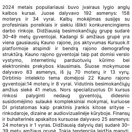
2024 metais populiariausi buvo įvairaus lygio anglų
kalbos kursai. Juose dalyvavo 192 asmenys: 158
moterys ir 34 vyrai. Kalbų mokėjimas susijęs su
profesiniais poreikiais ir siekiu išlikti konkurencingiems
darbo rinkoje. Didžiausią besimokančiųjų grupę sudarė
30–49 metų gyventojai. Kadangi ši amžiaus grupė yra
viena gausiausių Kauno rajone, jos aktyvumas Kursuok.lt
platformoje atspindi ir bendrą rajono demografinę
struktūrą. Kauno rajono gyventojai taip pat domisi verslo
vystymo, internetinių parduotuvių kūrimo bei
elektroninės prekybos klausimais. Šiuose mokymuose
dalyvavo 83 asmenys, iš jų 70 moterų ir 13 vyrų.
Dirbtinio intelekto tema domėjosi 22 Kauno rajono
gyventojai:14 moterų ir 8 vyrai. Vidutinis besimokančiųjų
amžius siekė 41 metus. Nors specializuotus DI kursus
rinkosi palyginti nedaug gyventojų, didesnio
susidomėjimo sulaukė kompleksiniai mokymai, kuriuose
DI pristatomas kaip praktinis įrankis kitose srityse –
rinkodaroje, dizaine ar audiovizualinėje kūryboje. Finansų
ir buhalterinės apskaitos kursuose dalyvavo 25 asmenys:
24 moterys ir 1 vyras. Didžiausią dalyvių dalį sudarė 30–
39 metų amžiaus grupė. Tokia tendencija leidžia manyti,