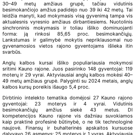
30–49 metų amžiaus grupė, tačiau vidutinis
besimokančiojo amžius padidėjo nuo 39 iki 42 metų. Tai
leidžia manyti, kad mokymasis visą gyvenimą tampa vis
aktualesnis vyresnio amžiaus dirbantiesiems. Nuotolinis
sinchroninis mokymasis ir toliau išliko dominuojanti
forma: ją rinkosi 85,65 proc. besimokančiųjų.
Lankstumas ir galimybė mokytis nepriklausomai nuo
gyvenamosios vietos rajono gyventojams išlieka itin
svarbūs.
Anglų kalbos kursai išliko populiariausia mokymosi
sritimi Kauno rajone. Juos pasirinko 148 gyventojai: 119
moterų ir 29 vyrai. Aktyviausiai anglų kalbos mokėsi 40–
49 metų amžiaus grupė. Palyginti su 2024 metais, anglų
kalbos kursų poreikis išaugo 5,4 proc.
Dirbtinio intelekto tematika domėjosi 27 Kauno rajono
gyventojai: 23 moterys ir 4 vyrai. Vidutinis
besimokančiųjų amžius siekė 43 metus. DI
kompetencijos Kauno rajone vis dažniau suvokiamos
kaip praktinė profesinė būtinybė, o ne tik technologinė
naujovė. Finansų ir buhalterinės apskaitos kursuose
dalyvavo 26 asmenys: 25 moterys ir 1 vyras. Aktyviausia