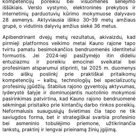
kompetencijų poreikiu bei visuomenės senėjimo
iššūkiais. Verslo vystymo, elektroninės prekybos ir
internetinių parduotuvių kūrimo mokymuose dalyvavo
28 asmenys. Aktyviausia išliko 30–39 metų amžiaus
grupė, o vidutinis dalyvių amžius siekė 36 metus.
Apibendrinant dvejų metų rezultatus, akivaizdu, kad
pirmieji platformos veikimo metai Kauno rajone tapo
tvirtu pamatu besimokančios bendruomenės identitetui
formuotis. Jei 2024-ieji pasižymėjo itin dideliu
entuziazmu ir poreikiu emocinei sveikatai bei
profesiniam atsparumui stiprinti, tai 2025 m. duomenys
rodo aiškų poslinkį prie praktiškai pritaikomų
kompetencijų – kalbų, technologijų bei specializuotų
profesinių įgūdžių. Stabilus rajono gyventojų aktyvumas,
lyderystė šalyje ir dominuojantis nuotolinio mokymosi
pasirinkimas patvirtina, kad Kauno rajono bendruomenė
sėkmingai prisitaiko prie kintančių darbo rinkos poreikių.
Neformalusis suaugusiųjų švietimas čia tapo ne tik
saviugdos forma, bet ir strategiškai svarbia profesinio
bei asmeninio tobulėjimo priemone, užtikrinančia
lankstų, praktinį ir lengvai prieinamą žinių įgijimą.