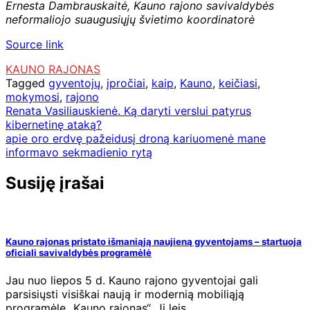
Ernesta Dambrauskaitė,
Kauno rajono savivaldybės
neformaliojo suaugusiųjų švietimo koordinatorė
Source link
KAUNO RAJONAS
Tagged
gyventojų
,
įpročiai
,
kaip
,
Kauno
,
keičiasi
,
mokymosi
,
rajono
Navigacija
Renata Vasiliauskienė. Ką daryti verslui patyrus
kibernetinę ataką?
tarp
apie oro erdvę pažeidusį droną kariuomenė mane
įrašų
informavo sekmadienio rytą
Susiję įrašai
Kauno rajonas pristato išmaniąją naujieną gyventojams – startuoja
oficiali savivaldybės programėlė
Jau nuo liepos 5 d. Kauno rajono gyventojai gali
parsisiųsti visiškai naują ir modernią mobiliąją
programėlę „Kauno rajonas“. Ji leis…