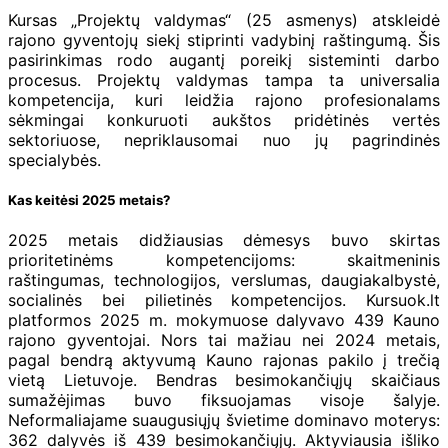
Kursas „Projektų valdymas“ (25 asmenys) atskleidė
rajono gyventojų siekį stiprinti vadybinį raštingumą. Šis
pasirinkimas rodo augantį poreikį sisteminti darbo
procesus. Projektų valdymas tampa ta universalia
kompetencija, kuri leidžia rajono profesionalams
sėkmingai konkuruoti aukštos pridėtinės vertės
sektoriuose, nepriklausomai nuo jų pagrindinės
specialybės.
Kas keitėsi 2025 metais?
2025 metais didžiausias dėmesys buvo skirtas
prioritetinėms kompetencijoms: skaitmeninis
raštingumas, technologijos, verslumas, daugiakalbystė,
socialinės bei pilietinės kompetencijos. Kursuok.lt
platformos 2025 m. mokymuose dalyvavo 439 Kauno
rajono gyventojai. Nors tai mažiau nei 2024 metais,
pagal bendrą aktyvumą Kauno rajonas pakilo į trečią
vietą Lietuvoje. Bendras besimokančiųjų skaičiaus
sumažėjimas buvo fiksuojamas visoje šalyje.
Neformaliajame suaugusiųjų švietime dominavo moterys:
362 dalyvės iš 439 besimokančiųjų. Aktyviausia išliko