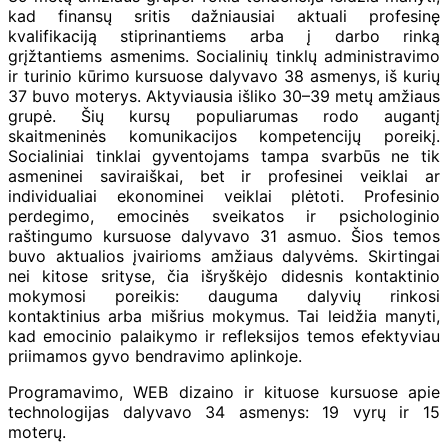
kad finansų sritis dažniausiai aktuali profesinę
kvalifikaciją stiprinantiems arba į darbo rinką
grįžtantiems asmenims. Socialinių tinklų administravimo
ir turinio kūrimo kursuose dalyvavo 38 asmenys, iš kurių
37 buvo moterys. Aktyviausia išliko 30–39 metų amžiaus
grupė. Šių kursų populiarumas rodo augantį
skaitmeninės komunikacijos kompetencijų poreikį.
Socialiniai tinklai gyventojams tampa svarbūs ne tik
asmeninei saviraiškai, bet ir profesinei veiklai ar
individualiai ekonominei veiklai plėtoti. Profesinio
perdegimo, emocinės sveikatos ir psichologinio
raštingumo kursuose dalyvavo 31 asmuo. Šios temos
buvo aktualios įvairioms amžiaus dalyvėms. Skirtingai
nei kitose srityse, čia išryškėjo didesnis kontaktinio
mokymosi poreikis: dauguma dalyvių rinkosi
kontaktinius arba mišrius mokymus. Tai leidžia manyti,
kad emocinio palaikymo ir refleksijos temos efektyviau
priimamos gyvo bendravimo aplinkoje.
Programavimo, WEB dizaino ir kituose kursuose apie
technologijas dalyvavo 34 asmenys: 19 vyrų ir 15
moterų.