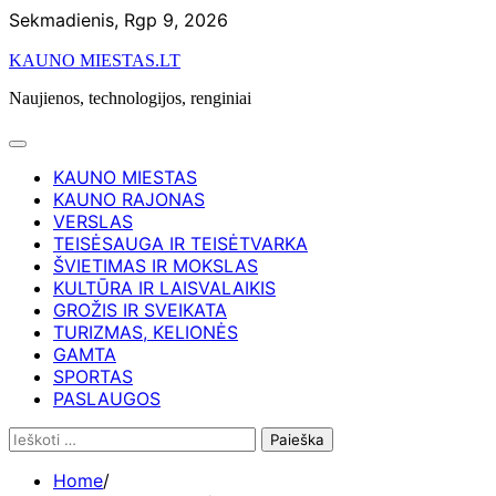
Skip
Sekmadienis, Rgp 9, 2026
to
KAUNO MIESTAS.LT
content
Naujienos, technologijos, renginiai
KAUNO MIESTAS
KAUNO RAJONAS
VERSLAS
TEISĖSAUGA IR TEISĖTVARKA
ŠVIETIMAS IR MOKSLAS
KULTŪRA IR LAISVALAIKIS
GROŽIS IR SVEIKATA
TURIZMAS, KELIONĖS
GAMTA
SPORTAS
PASLAUGOS
Ieškoti:
Home