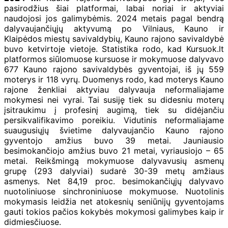
pasirodžius šiai platformai, labai noriai ir aktyviai
naudojosi jos galimybėmis. 2024 metais pagal bendrą
dalyvaujančiųjų aktyvumą po Vilniaus, Kauno ir
Klaipėdos miestų savivaldybių, Kauno rajono savivaldybė
buvo ketvirtoje vietoje. Statistika rodo, kad Kursuok.lt
platformos siūlomuose kursuose ir mokymuose dalyvavo
677 Kauno rajono savivaldybės gyventojai, iš jų 559
moterys ir 118 vyrų. Duomenys rodo, kad moterys Kauno
rajone ženkliai aktyviau dalyvauja neformaliajame
mokymesi nei vyrai. Tai susiję tiek su didesniu moterų
įsitraukimu į profesinį augimą, tiek su didėjančiu
persikvalifikavimo poreikiu. Vidutinis neformaliajame
suaugusiųjų švietime dalyvaujančio Kauno rajono
gyventojo amžius buvo 39 metai. Jauniausio
besimokančiojo amžius buvo 21 metai, vyriausiojo – 65
metai. Reikšmingą mokymuose dalyvavusių asmenų
grupę (293 dalyviai) sudarė 30-39 metų amžiaus
asmenys. Net 84,19 proc. besimokančiųjų dalyvavo
nuotoliniuose sinchroniniuose mokymuose. Nuotolinis
mokymasis leidžia net atokesnių seniūnijų gyventojams
gauti tokios pačios kokybės mokymosi galimybes kaip ir
didmiesčiuose.