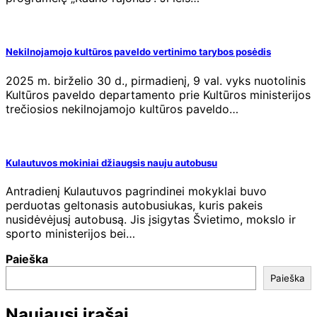
Nekilnojamojo kultūros paveldo vertinimo tarybos posėdis
2025 m. birželio 30 d., pirmadienį, 9 val. vyks nuotolinis
Kultūros paveldo departamento prie Kultūros ministerijos
trečiosios nekilnojamojo kultūros paveldo…
Kulautuvos mokiniai džiaugsis nauju autobusu
Antradienį Kulautuvos pagrindinei mokyklai buvo
perduotas geltonasis autobusiukas, kuris pakeis
nusidėvėjusį autobusą. Jis įsigytas Švietimo, mokslo ir
sporto ministerijos bei…
Paieška
Paieška
Naujausi įrašai