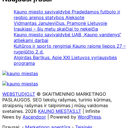
Kauno miesto savivaldybė Pradedamos futbolo ir
regbio arenos statybos Aleksote
Vidmantas Janulevičius. Pramonė Lietuvoje
traukiasi – šių metų skaičiai to nekeičia
Kauno miesto savivaldybė UAB „Kauno vandenys“
atliekami darbai
Kultūros ir sporto renginiai Kauno rajone liepos 27 –
rugpjūčio 2 d.
Algirdas Bartkus. Apie XXI Lietuvos vyriausybės
programą
WEBSTUDIO.LT
© SKAITMENINIO MARKETINGO
PASLAUGOS. SEO tekstų rašymas, turinio kūrimas,
straipsnių rašymas ir talpinimas į mūsų valdomas
svetaines. 2026
KAUNO MIESTAS.LT
| Infinite
News by
Ascendoor
| Powered by
WordPress
.
Draugai: -
Marketingo agentūra
-
Teisinės