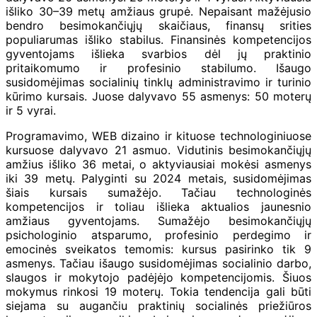
išliko 30–39 metų amžiaus grupė. Nepaisant mažėjusio
bendro besimokančiųjų skaičiaus, finansų srities
populiarumas išliko stabilus. Finansinės kompetencijos
gyventojams išlieka svarbios dėl jų praktinio
pritaikomumo ir profesinio stabilumo. Išaugo
susidomėjimas socialinių tinklų administravimo ir turinio
kūrimo kursais. Juose dalyvavo 55 asmenys: 50 moterų
ir 5 vyrai.
Programavimo, WEB dizaino ir kituose technologiniuose
kursuose dalyvavo 21 asmuo. Vidutinis besimokančiųjų
amžius išliko 36 metai, o aktyviausiai mokėsi asmenys
iki 39 metų. Palyginti su 2024 metais, susidomėjimas
šiais kursais sumažėjo. Tačiau technologinės
kompetencijos ir toliau išlieka aktualios jaunesnio
amžiaus gyventojams. Sumažėjo besimokančiųjų
psichologinio atsparumo, profesinio perdegimo ir
emocinės sveikatos temomis: kursus pasirinko tik 9
asmenys. Tačiau išaugo susidomėjimas socialinio darbo,
slaugos ir mokytojo padėjėjo kompetencijomis. Šiuos
mokymus rinkosi 19 moterų. Tokia tendencija gali būti
siejama su augančiu praktinių socialinės priežiūros