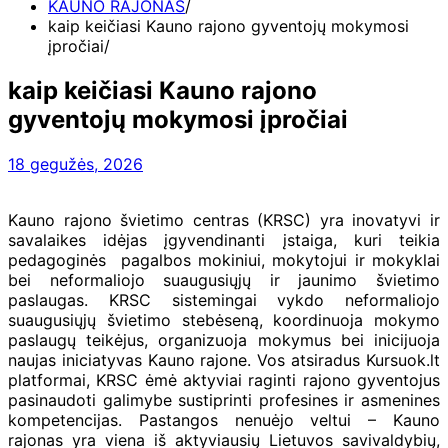
KAUNO RAJONAS
kaip keičiasi Kauno rajono gyventojų mokymosi
įpročiai
kaip keičiasi Kauno rajono
gyventojų mokymosi įpročiai
18 gegužės, 2026
Kauno rajono švietimo centras (KRSC) yra inovatyvi ir
savalaikes idėjas įgyvendinanti įstaiga, kuri teikia
pedagoginės pagalbos mokiniui, mokytojui ir mokyklai
bei neformaliojo suaugusiųjų ir jaunimo švietimo
paslaugas. KRSC sistemingai vykdo neformaliojo
suaugusiųjų švietimo stebėseną, koordinuoja mokymo
paslaugų teikėjus, organizuoja mokymus bei inicijuoja
naujas iniciatyvas Kauno rajone. Vos atsiradus Kursuok.lt
platformai, KRSC ėmė aktyviai raginti rajono gyventojus
pasinaudoti galimybe sustiprinti profesines ir asmenines
kompetencijas. Pastangos nenuėjo veltui – Kauno
rajonas yra viena iš aktyviausių Lietuvos savivaldybių,