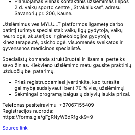
Planuojamas vienas kontaktinis užsiėmimas liepos
2 d. vaikų sporto centre ,,Strakaliukas”, adresu
Savanorių pr. 206, Kaune.
Užsiėmimus ves MYLU.LT platformos ilgametę darbo
patirtį turintys specialistai: vaikų ligų gydytoja, vaikų
neurologė, akušerijos ir ginekologijos gydytoja,
kineziterapeutė, psichologė, visuomenės sveikatos ir
gyvensenos medicinos specialistė.
Specialistų komanda struktūruotai ir išsamiai perteiks
savo žinias. Kiekvieno užsiėmimo metu gausite praktinių
užduočių bei patarimų.
Prieš registruodamiesi įvertinkite, kad turėsite
galimybę sudalyvauti bent 70 % visų užsiėmimų!
Sėkmingai programą baigusių dalyvių laukia prizai.
Telefonas pasiteiravimui +37067155409
Registracijos nuoroda:
https://forms.gle/gFgRNyW6dRfgkk9x9
Source link