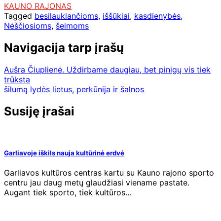
KAUNO RAJONAS
Tagged
besilaukiančioms
,
iššūkiai
,
kasdienybės
,
Nėščiosioms
,
šeimoms
Navigacija tarp įrašų
Aušra Čiuplienė. Uždirbame daugiau, bet pinigų vis tiek
trūksta
šilumą lydės lietus, perkūnija ir šalnos
Susiję įrašai
Garliavoje iškils nauja kultūrinė erdvė
Garliavos kultūros centras kartu su Kauno rajono sporto
centru jau daug metų glaudžiasi viename pastate.
Augant tiek sporto, tiek kultūros…