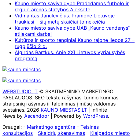
Kauno miesto savivaldybė Pradedamos futbolo ir
regbio arenos statybos Aleksote
Vidmantas Janulevičius. Pramonė Lietuvoje
traukiasi – šių metų skaičiai to nekeičia
Kauno miesto savivaldybė UAB „Kauno vandenys“
atliekami darbai
Kultūros ir sporto renginiai Kauno rajone liepos 27 –
rugpjūčio 2 d.
Algirdas Bartkus. Apie XXI Lietuvos vyriausybės
programą
WEBSTUDIO.LT
© SKAITMENINIO MARKETINGO
PASLAUGOS. SEO tekstų rašymas, turinio kūrimas,
straipsnių rašymas ir talpinimas į mūsų valdomas
svetaines. 2026
KAUNO MIESTAS.LT
| Infinite
News by
Ascendoor
| Powered by
WordPress
.
Draugai: -
Marketingo agentūra
-
Teisinės
konsultacijos
-
Skaidrių skenavimas
-
Klaipedos miesto