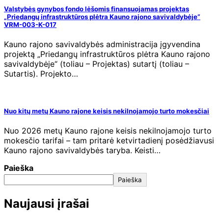
Valstybės gynybos fondo lėšomis finansuojamas projektas
„Priedangų infrastruktūros plėtra Kauno rajono savivaldybėje“
VRM-003-K-017
Kauno rajono savivaldybės administracija įgyvendina
projektą „Priedangų infrastruktūros plėtra Kauno rajono
savivaldybėje“ (toliau – Projektas) sutartį (toliau –
Sutartis). Projekto…
Nuo kitų metų Kauno rajone keisis nekilnojamojo turto mokesčiai
Nuo 2026 metų Kauno rajone keisis nekilnojamojo turto
mokesčio tarifai – tam pritarė ketvirtadienį posėdžiavusi
Kauno rajono savivaldybės taryba. Keisti…
Paieška
Paieška
Naujausi įrašai