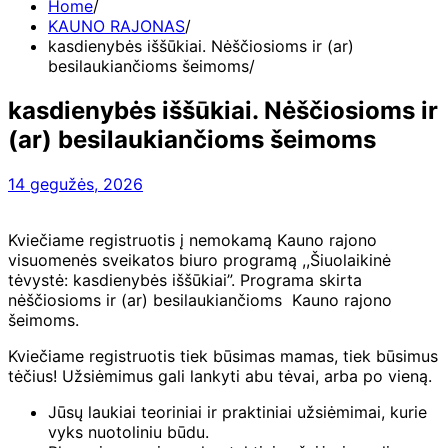
Home
KAUNO RAJONAS
kasdienybės iššūkiai. Nėščiosioms ir (ar)
besilaukiančioms šeimoms
kasdienybės iššūkiai. Nėščiosioms ir
(ar) besilaukiančioms šeimoms
14 gegužės, 2026
Kviečiame registruotis į nemokamą Kauno rajono
visuomenės sveikatos biuro programą ,,Šiuolaikinė
tėvystė: kasdienybės iššūkiai”. Programa skirta
nėščiosioms ir (ar) besilaukiančioms Kauno rajono
šeimoms.
Kviečiame registruotis tiek būsimas mamas, tiek būsimus
tėčius! Užsiėmimus gali lankyti abu tėvai, arba po vieną.
Jūsų laukiai teoriniai ir praktiniai užsiėmimai, kurie
vyks nuotoliniu būdu.