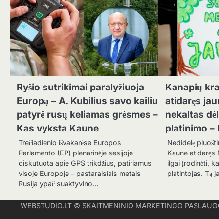
Ryšio sutrikimai paralyžiuoja
Kanapių kra
Europą – A. Kubilius savo kailiu
atidaręs jau
patyrė rusų keliamas grėsmes –
nekaltas dė
Kas vyksta Kaune
platinimo –
Trečiadienio išvakarėse Europos
Nedidelę pluošti
Parlamento (EP) plenarinėje sesijoje
Kaune atidaręs 
diskutuota apie GPS trikdžius, patiriamus
ilgai įrodinėti, k
visoje Europoje – pastaraisiais metais
platintojas. Tą
Rusija ypač suaktyvino…
WEBSTUDIO.LT
© SKAITMENINIO MARKETINGO PASLAUGOS. SEO 