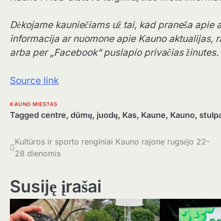
Dėkojame kauniečiams už tai, kad praneša apie akt
informacija ar nuomone apie Kauno aktualijas, r
arba per „Facebook“ puslapio privačias žinutes.
Source link
KAUNO MIESTAS
Tagged
centre
,
dūmų
,
juodų
,
Kas
,
Kaune
,
Kauno
,
stulp
Navigacija
Kultūros ir sporto renginiai Kauno rajone rugsėjo 22-
28 dienomis
tarp
įrašų
Susiję įrašai