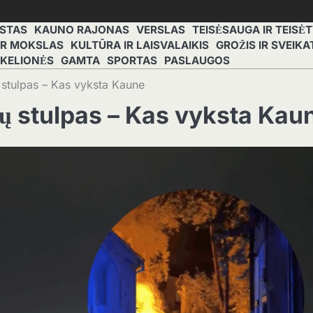
STAS
KAUNO RAJONAS
VERSLAS
TEISĖSAUGA IR TEISĖ
 IR MOKSLAS
KULTŪRA IR LAISVALAIKIS
GROŽIS IR SVEIKA
 KELIONĖS
GAMTA
SPORTAS
PASLAUGOS
stulpas – Kas vyksta Kaune
ų stulpas – Kas vyksta Kau