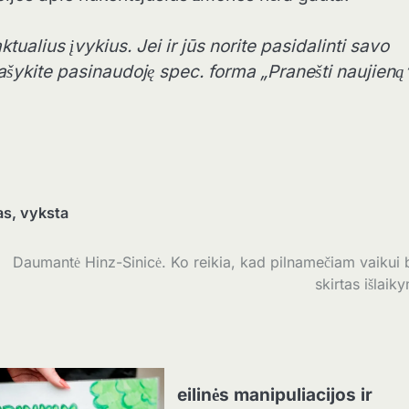
ualius įvykius. Jei ir jūs norite pasidalinti savo
ašykite pasinaudoję spec. forma „Pranešti naujieną
as
,
vyksta
Daumantė Hinz-Sinicė. Ko reikia, kad pilnamečiam vaikui 
skirtas išlaik
eilinės manipuliacijos ir