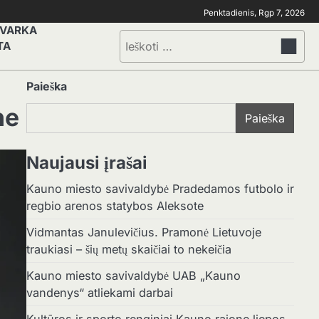
Penktadienis, Rgp 7, 2026
TVARKA
Ieškoti:
TA
Paieška
ne
Paieška
Naujausi įrašai
Kauno miesto savivaldybė Pradedamos futbolo ir
regbio arenos statybos Aleksote
Vidmantas Janulevičius. Pramonė Lietuvoje
traukiasi – šių metų skaičiai to nekeičia
Kauno miesto savivaldybė UAB „Kauno
vandenys“ atliekami darbai