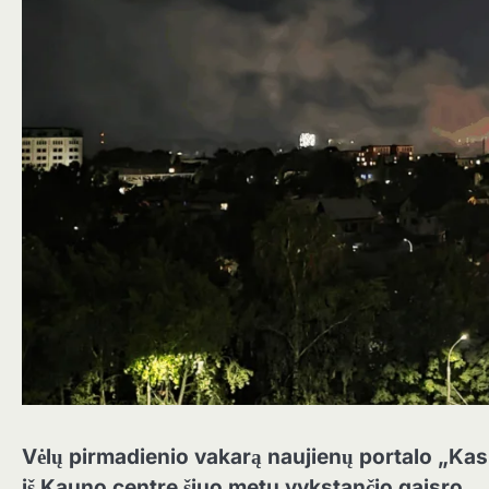
Vėlų pirmadienio vakarą naujienų portalo „Kas 
iš Kauno centre šiuo metu vykstančio gaisro.