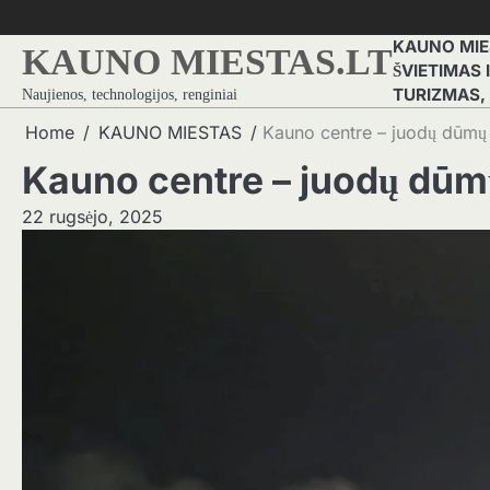
Skip
to
KAUNO MIE
KAUNO MIESTAS.LT
content
ŠVIETIMAS
TURIZMAS,
Naujienos, technologijos, renginiai
Home
KAUNO MIESTAS
Kauno centre – juodų dūmų 
Kauno centre – juodų dūm
22 rugsėjo, 2025