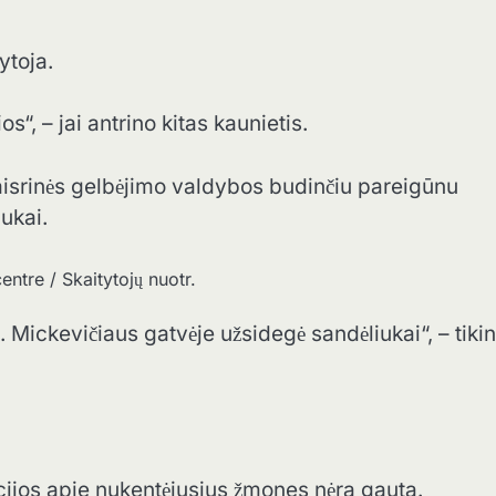
ytoja.
s“, – jai antrino kitas kaunietis.
isrinės gelbėjimo valdybos budinčiu pareigūnu
ukai.
ntre / Skaitytojų nuotr.
Mickevičiaus gatvėje užsidegė sandėliukai“, – tiki
.
ijos apie nukentėjusius žmones nėra gauta.