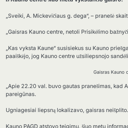
„Sveiki, A. Mickevičiaus g. dega“, – pranešė skait
„Gaisras Kauno centre, netoli Prisikėlimo bažnyčio
„Kas vyksta Kaune“ susisiekus su Kauno priešga
paaiškėjo, jog Kauno centre užsiliepsnojo sandėli
Gaisras Kauno ce
„Apie 22.20 val. buvo gautas pranešimas, kad A. 
pareigūnas.
Ugniagesiai liepsną lokalizavo, gaisras neišplito
Kauno PAGD atstovo teigimu, šiuo metu informac