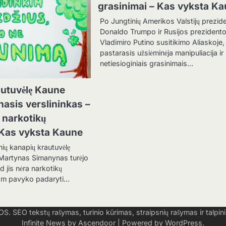
grasinimai – Kas vyksta K
Po Jungtinių Amerikos Valstijų prezid
Donaldo Trumpo ir Rusijos prezident
Vladimiro Putino susitikimo Aliaskoje,
pastarasis užsiėminėja manipuliacija ir
netiesioginiais grasinimais…
utuvėlę Kaune
nasis verslininkas –
l narkotikų
 Kas vyksta Kaune
nių kanapių krautuvėlę
Martynas Simanynas turėjo
ad jis nėra narkotikų
 jam pavyko padaryti…
tekstų rašymas, turinio kūrimas, straipsnių rašymas ir talpin
Infinite News by
Ascendoor
| Powered by
WordPress
.