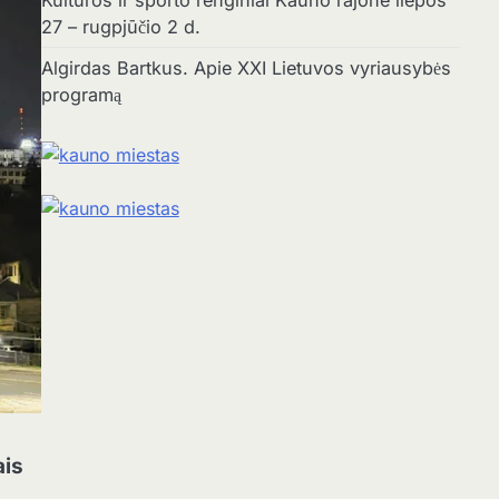
Kultūros ir sporto renginiai Kauno rajone liepos
27 – rugpjūčio 2 d.
Algirdas Bartkus. Apie XXI Lietuvos vyriausybės
programą
ais