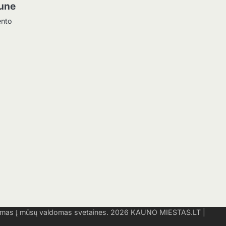
aune
ento
o
imas į mūsų valdomas svetaines. 2026
KAUNO MIESTAS.LT
|