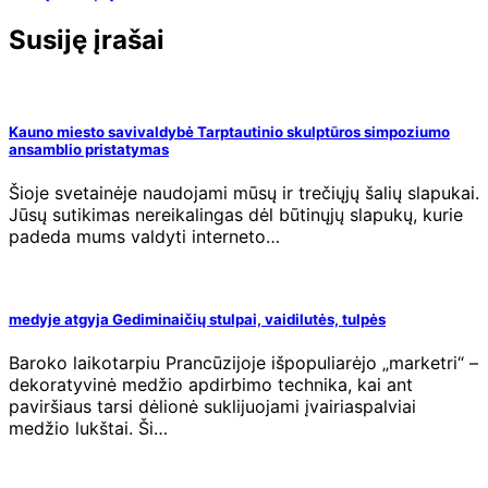
Susiję įrašai
Kauno miesto savivaldybė Tarptautinio skulptūros simpoziumo
ansamblio pristatymas
Šioje svetainėje naudojami mūsų ir trečiųjų šalių slapukai.
Jūsų sutikimas nereikalingas dėl būtinųjų slapukų, kurie
padeda mums valdyti interneto…
medyje atgyja Gediminaičių stulpai, vaidilutės, tulpės
Baroko laikotarpiu Prancūzijoje išpopuliarėjo „marketri“ –
dekoratyvinė medžio apdirbimo technika, kai ant
paviršiaus tarsi dėlionė suklijuojami įvairiaspalviai
medžio lukštai. Ši…