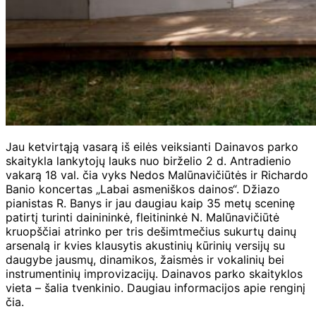
Jau ketvirtąją vasarą iš eilės veiksianti Dainavos parko
skaitykla lankytojų lauks nuo birželio 2 d. Antradienio
vakarą 18 val. čia vyks Nedos Malūnavičiūtės ir Richardo
Banio koncertas „Labai asmeniškos dainos“. Džiazo
pianistas R. Banys ir jau daugiau kaip 35 metų sceninę
patirtį turinti dainininkė, fleitininkė N. Malūnavičiūtė
kruopščiai atrinko per tris dešimtmečius sukurtų dainų
arsenalą ir kvies klausytis akustinių kūrinių versijų su
daugybe jausmų, dinamikos, žaismės ir vokalinių bei
instrumentinių improvizacijų. Dainavos parko skaityklos
vieta – šalia tvenkinio. Daugiau informacijos apie renginį
čia.