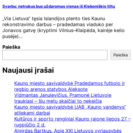
Svarbu: netrukus bus uždaromas vienas iš Kleboniškio tiltų
„Via Lietuva“ tęsia Islandijos plento ties Kaunu
rekonstravimo darbus – pradedamas viaduko per
Jonavos gatvę (kryptimi Vilnius–Klaipėda, kairėje kelio
pusėje)…
Paieška
Paieška
Naujausi įrašai
Kauno miesto savivaldybė Pradedamos futbolo ir
regbio arenos statybos Aleksote
Vidmantas Janulevičius. Pramonė Lietuvoje
traukiasi – šių metų skaičiai to nekeičia
Kauno miesto savivaldybė UAB „Kauno vandenys“
atliekami darbai
Kultūros ir sporto renginiai Kauno rajone liepos 27 –
rugpjūčio 2 d.
Algirdas Bartkus. Apie XXI Lietuvos vyriausybės