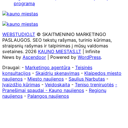
programą
WEBSTUDIO.LT
© SKAITMENINIO MARKETINGO
PASLAUGOS. SEO tekstų rašymas, turinio kūrimas,
straipsnių rašymas ir talpinimas į mūsų valdomas
svetaines. 2026
KAUNO MIESTAS.LT
| Infinite
News by
Ascendoor
| Powered by
WordPress
.
Draugai: -
Marketingo agentūra
-
Teisinės
konsultacijos
-
Skaidrių skenavimas
-
Klaipedos miesto
naujienos
-
Miesto naujienos
-
Saulius Narbutas
-
Įvaizdžio kūrimas
-
Veidoskaita
-
Teniso treniruotės
-
Pranešimai spaudai -
Kauno naujienos
-
Regionų
naujienos
-
Palangos naujienos