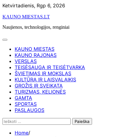
Skip
Ketvirtadienis, Rgp 6, 2026
to
KAUNO MIESTAS.LT
content
Naujienos, technologijos, renginiai
KAUNO MIESTAS
KAUNO RAJONAS
VERSLAS
TEISĖSAUGA IR TEISĖTVARKA
ŠVIETIMAS IR MOKSLAS
KULTŪRA IR LAISVALAIKIS
GROŽIS IR SVEIKATA
TURIZMAS, KELIONĖS
GAMTA
SPORTAS
PASLAUGOS
Ieškoti:
Home