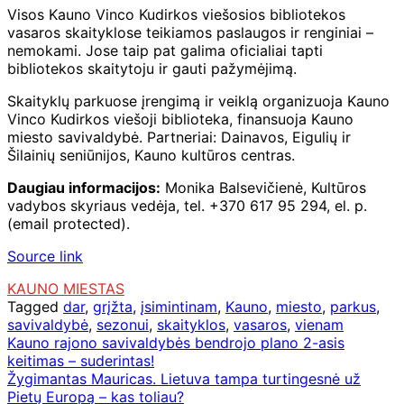
Visos Kauno Vinco Kudirkos viešosios bibliotekos
vasaros skaityklose teikiamos paslaugos ir renginiai –
nemokami. Jose taip pat galima oficialiai tapti
bibliotekos skaitytoju ir gauti pažymėjimą.
Skaityklų parkuose įrengimą ir veiklą organizuoja Kauno
Vinco Kudirkos viešoji biblioteka, finansuoja Kauno
miesto savivaldybė. Partneriai: Dainavos, Eigulių ir
Šilainių seniūnijos, Kauno kultūros centras.
Daugiau informacijos:
Monika Balsevičienė, Kultūros
vadybos skyriaus vedėja, tel. +370 617 95 294, el. p.
(email protected).
Source link
KAUNO MIESTAS
Tagged
dar
,
grįžta
,
įsimintinam
,
Kauno
,
miesto
,
parkus
,
savivaldybė
,
sezonui
,
skaityklos
,
vasaros
,
vienam
Navigacija
Kauno rajono savivaldybės bendrojo plano 2-asis
keitimas – suderintas!
tarp
Žygimantas Mauricas. Lietuva tampa turtingesnė už
įrašų
Pietų Europą – kas toliau?