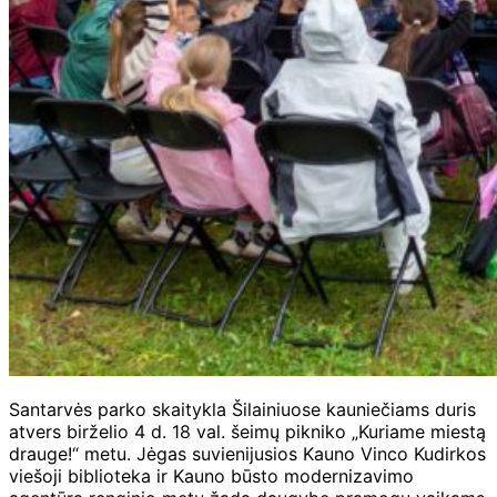
Santarvės parko skaitykla Šilainiuose kauniečiams duris
atvers birželio 4 d. 18 val. šeimų pikniko „Kuriame miestą
drauge!“ metu. Jėgas suvienijusios Kauno Vinco Kudirkos
viešoji biblioteka ir Kauno būsto modernizavimo