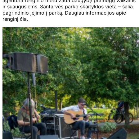
agentūra renginio metu žada daugybę pramogų vaikams
ir suaugusiems. Santarvės parko skaityklos vieta – šalia
pagrindinio įėjimo į parką. Daugiau informacijos apie
renginį čia.