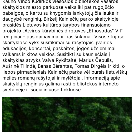
Kauno Vinco Kudirkos viešosios bibliotekos vasaros
skaityklos miesto parkuose veiks iki pat rugpjūčio
pabaigos, o kartu su knygomis lankytojų čia lauks ir
daugybė renginių. Birželį Kalniečių parko skaitykloje
prasidės Lietuvos kultūros tarybos finansuojamo
projekto „Atviros kūrybinės dirbtuvės „Etnosodas“ VII“
renginiai – pasidainavimai ir pasišokimai. Visose trijose
skaityklose vyks susitikimai su rašytojais, įvairios
edukacijos, koncertai, paskaitos, jogos užsiėmimai
vaikams ir kitos veiklos. Susitikti su kauniečiais į
skaityklas atvyks Vaiva Rykštaitė, Marius Čepulis,
Aušrinė Tilindė, Benas Bėrantas, Tomas Dirgėla ir kiti, o
liepos pirmadieniais Kalniečių parke vėl bursis lietuviškų
meilės romanų rašytojai ir mylėtojai. Informaciją apie
skaityklų renginius galima rasti bibliotekos interneto
svetainėje ir socialiniuose tinkluose.