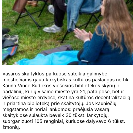
Vasaros skaityklos parkuose suteikia galimybę
miestiečiams gauti kokybiškas kultūros paslaugas ne tik
Kauno Vinco Kudirkos viešosios bibliotekos skyrių ir
padalinių, kurių visame mieste yra 21, patalpose, bet ir
viešose miesto erdvėse, skatina kultūros decentralizaciją
ir priartina biblioteką prie skaitytojų. Jos kauniečių
mėgstamos ir noriai lankomos: praėjusią vasarą
skaityklose sulaukta beveik 30 tūkst. lankytojų,
suorganizuoti 105 renginiai, kuriuose dalyvavo 6 tūkst.
žmonių.