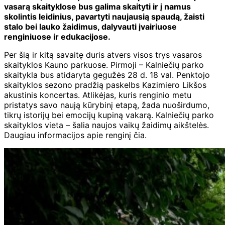
vasarą skaityklose bus galima skaityti ir į namus
skolintis leidinius, pavartyti naujausią spaudą, žaisti
stalo bei lauko žaidimus, dalyvauti įvairiuose
renginiuose ir edukacijose.
Per šią ir kitą savaitę duris atvers visos trys vasaros
skaityklos Kauno parkuose. Pirmoji – Kalniečių parko
skaitykla bus atidaryta gegužės 28 d. 18 val. Penktojo
skaityklos sezono pradžią paskelbs Kazimiero Likšos
akustinis koncertas. Atlikėjas, kuris renginio metu
pristatys savo naują kūrybinį etapą, žada nuoširdumo,
tikrų istorijų bei emocijų kupiną vakarą. Kalniečių parko
skaityklos vieta – šalia naujos vaikų žaidimų aikštelės.
Daugiau informacijos apie renginį čia.