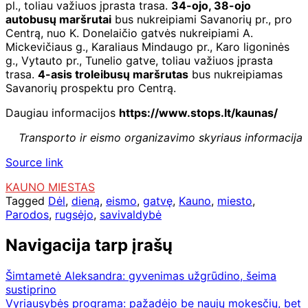
pl., toliau važiuos įprasta trasa.
34-ojo, 38-ojo
autobusų maršrutai
bus nukreipiami Savanorių pr., pro
Centrą, nuo K. Donelaičio gatvės nukreipiami A.
Mickevičiaus g., Karaliaus Mindaugo pr., Karo ligoninės
g., Vytauto pr., Tunelio gatve, toliau važiuos įprasta
trasa.
4-asis troleibusų maršrutas
bus nukreipiamas
Savanorių prospektu pro Centrą.
Daugiau informacijos
https://www.stops.lt/kaunas/
Transporto ir eismo organizavimo skyriaus informacija
Source link
KAUNO MIESTAS
Tagged
Dėl
,
dieną
,
eismo
,
gatvę
,
Kauno
,
miesto
,
Parodos
,
rugsėjo
,
savivaldybė
Navigacija tarp įrašų
Šimtametė Aleksandra: gyvenimas užgrūdino, šeima
sustiprino
Vyriausybės programa: pažadėjo be naujų mokesčių, bet