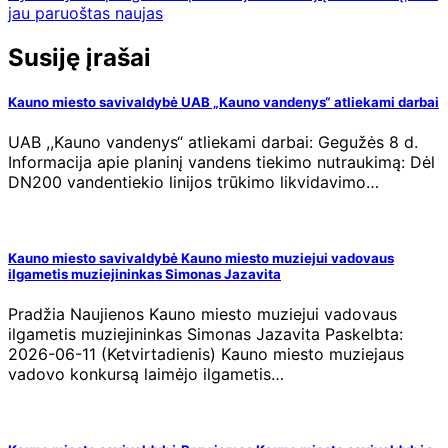
jau paruoštas naujas
Susiję įrašai
Kauno miesto savivaldybė UAB „Kauno vandenys“ atliekami darbai
UAB ,,Kauno vandenys“ atliekami darbai: Gegužės 8 d.
Informacija apie planinį vandens tiekimo nutraukimą: Dėl
DN200 vandentiekio linijos trūkimo likvidavimo…
Kauno miesto savivaldybė Kauno miesto muziejui vadovaus
ilgametis muziejininkas Simonas Jazavita
Pradžia Naujienos Kauno miesto muziejui vadovaus
ilgametis muziejininkas Simonas Jazavita Paskelbta:
2026-06-11 (Ketvirtadienis) Kauno miesto muziejaus
vadovo konkursą laimėjo ilgametis…