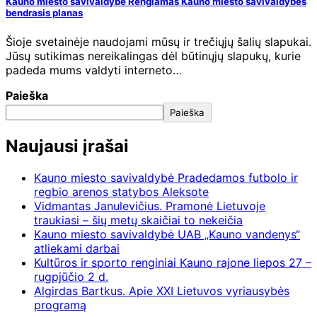
Kauno miesto savivaldybė Rengiamas Kauno miesto savivaldybės
bendrasis planas
Šioje svetainėje naudojami mūsų ir trečiųjų šalių slapukai.
Jūsų sutikimas nereikalingas dėl būtinųjų slapukų, kurie
padeda mums valdyti interneto…
Paieška
Paieška
Naujausi įrašai
Kauno miesto savivaldybė Pradedamos futbolo ir
regbio arenos statybos Aleksote
Vidmantas Janulevičius. Pramonė Lietuvoje
traukiasi – šių metų skaičiai to nekeičia
Kauno miesto savivaldybė UAB „Kauno vandenys“
atliekami darbai
Kultūros ir sporto renginiai Kauno rajone liepos 27 –
rugpjūčio 2 d.
Algirdas Bartkus. Apie XXI Lietuvos vyriausybės
programą