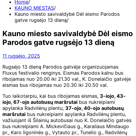
Home
KAUNO MIESTAS
Kauno miesto savivaldybė Dėl eismo Parodos
gatve rugsėjo 13 dieną
Kauno miesto savivaldybė Dėl eismo
Parodos gatve rugsėjo 13 dieną
11 rugsėjo, 2025
Rugsėjo 13 dieną Parodos gatvėje organizuojamas
Fluxus festivalio renginys. Eismas Parodos kalnu bus
ribojamas nuo 20.00 iki 21.30 val., K. Donelaičio gatvėje
eismas bus ribojamas nuo 20.30 iki 20.50 val.
Tuo laikotarpiu, kai bus ribojamas eismas,
3-iojo, 43-
iojo, 67-ojo autobusų maršrutai
bus nukreipiami
apylanka Radvilėnų plentu,
37-ojo, 40-ojo autobusų
maršrutai
bus nukreipiami apylanka Radvilėnų plentu,
važiuojant iš Šilainių autobusai nuo K. Donelaičio gatvės
bus nukreipiami A. Mickevičiaus g., Karaliaus Mindaugo
pr., Karo ligoninės g., Vytauto pr., Tunelio g., Radvilėnų