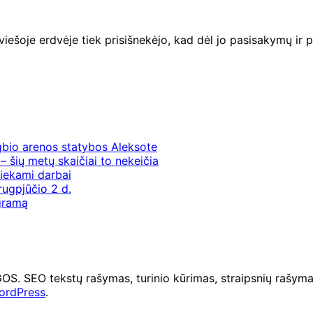
ešoje erdvėje tiek prisišnekėjo, kad dėl jo pasisakymų ir po
gbio arenos statybos Aleksote
– šių metų skaičiai to nekeičia
iekami darbai
rugpjūčio 2 d.
ogramą
O tekstų rašymas, turinio kūrimas, straipsnių rašymas 
ordPress
.