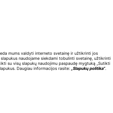
a
eda mums valdyti interneto svetainę ir užtikrinti jos
 slapukus naudojame siekdami tobulinti svetainę, užtikrinti
 sutikti su visų slapukų naudojimu paspaudę mygtuką „Sutikti
slapukus. Daugiau informacijos rasite:
„Slapukų politika“
.