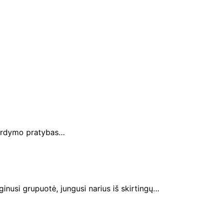
 nardymo pratybas…
inusi grupuotė, jungusi narius iš skirtingų…