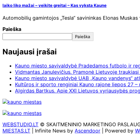
laiko liko mažai – veikite greitai – Kas vyksta Kaune
Automobilių gamintojos „Tesla“ savininkas Elonas Muskas vi
Paieška
Paieška
Naujausi įrašai
Kauno miesto savivaldybė Pradedamos futbolo ir re
Vidmantas Janulevičius. Pramonė Lietuvoje traukiasi 
Kauno miesto savivaldybė UAB „Kauno vandenys“ atl
Kultūros ir sporto renginiai Kauno rajone liepos 27 – 
Algirdas Bartkus. Apie XXI Lietuvos vyriausybės pr
WEBSTUDIO.LT
© SKAITMENINIO MARKETINGO PASLAUGOS. SE
MIESTAS.LT
| Infinite News by
Ascendoor
| Powered by
W