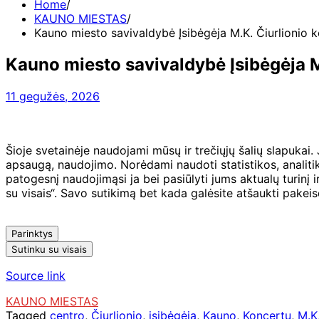
Home
KAUNO MIESTAS
Kauno miesto savivaldybė Įsibėgėja M.K. Čiurlionio 
Kauno miesto savivaldybė Įsibėgėja M
11 gegužės, 2026
Šioje svetainėje naudojami mūsų ir trečiųjų šalių slapukai.
apsaugą, naudojimo. Norėdami naudoti statistikos, analitik
patogesnį naudojimąsi ja bei pasiūlyti jums aktualų turinį 
su visais“. Savo sutikimą bet kada galėsite atšaukti pakei
Parinktys
Sutinku su visais
Source link
KAUNO MIESTAS
Tagged
centro
,
Čiurlionio
,
įsibėgėja
,
Kauno
,
Koncertų
,
M.K