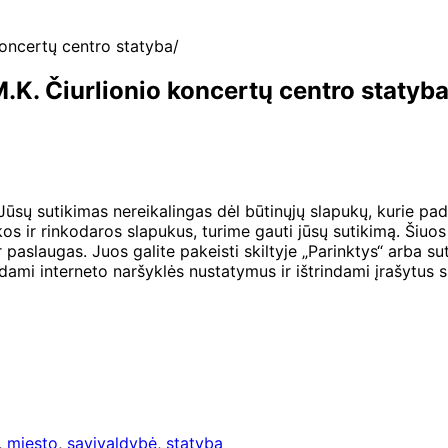
koncertų centro statyba
.K. Čiurlionio koncertų centro statyb
 Jūsų sutikimas nereikalingas dėl būtinųjų slapukų, kurie pad
os ir rinkodaros slapukus, turime gauti jūsų sutikimą. Šiuos
ir paslaugas. Juos galite pakeisti skiltyje „Parinktys“ arba
sdami interneto naršyklės nustatymus ir ištrindami įrašytus 
,
miesto
,
savivaldybė
,
statybą