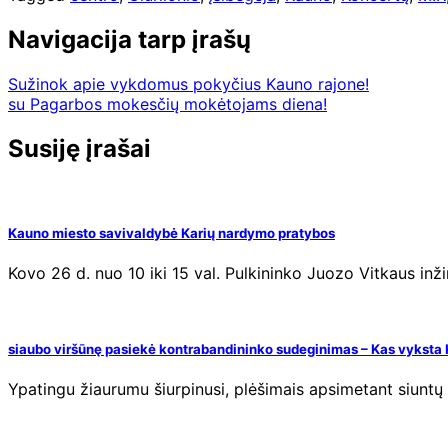
Navigacija tarp įrašų
Sužinok apie vykdomus pokyčius Kauno rajone!
su Pagarbos mokesčių mokėtojams diena!
Susiję įrašai
Kauno miesto savivaldybė Karių nardymo pratybos
Kovo 26 d. nuo 10 iki 15 val. Pulkininko Juozo Vitkaus in
siaubo viršūnę pasiekė kontrabandininko sudeginimas – Kas vyksta
Ypatingu žiaurumu šiurpinusi, plėšimais apsimetant siuntų 