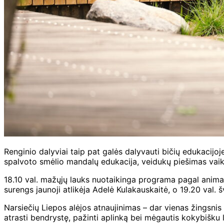
Renginio dalyviai taip pat galės dalyvauti bičių edukacijo
spalvoto smėlio mandalų edukacija, veidukų piešimas vai
18.10 val. mažųjų lauks nuotaikinga programa pagal animacinį
surengs jaunoji atlikėja Adelė Kulakauskaitė, o 19.20 val. 
Narsiečių Liepos alėjos atnaujinimas – dar vienas žingsnis 
atrasti bendrystę, pažinti aplinką bei mėgautis kokybišku la