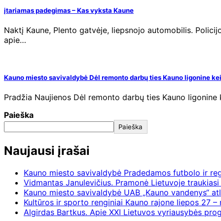
įtariamas padegimas – Kas vyksta Kaune
Naktį Kaune, Plento gatvėje, liepsnojo automobilis. Polic
apie…
Kauno miesto savivaldybė Dėl remonto darbų ties Kauno ligonine ke
Pradžia Naujienos Dėl remonto darbų ties Kauno ligonine k
Paieška
Paieška
Naujausi įrašai
Kauno miesto savivaldybė Pradedamos futbolo ir re
Vidmantas Janulevičius. Pramonė Lietuvoje traukiasi 
Kauno miesto savivaldybė UAB „Kauno vandenys“ atl
Kultūros ir sporto renginiai Kauno rajone liepos 27 – 
Algirdas Bartkus. Apie XXI Lietuvos vyriausybės pr