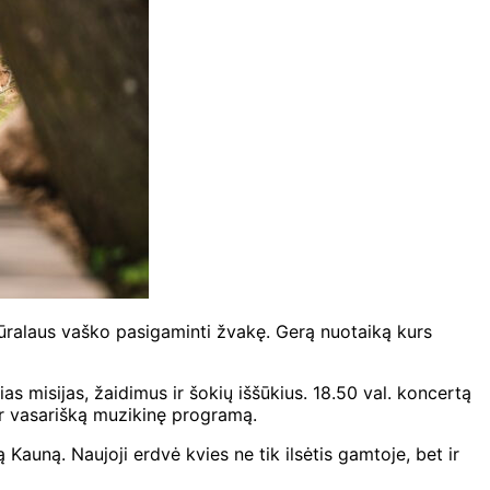
atūralaus vaško pasigaminti žvakę. Gerą nuotaiką kurs
ias misijas, žaidimus ir šokių iššūkius. 18.50 val. koncertą
 ir vasarišką muzikinę programą.
 Kauną. Naujoji erdvė kvies ne tik ilsėtis gamtoje, bet ir