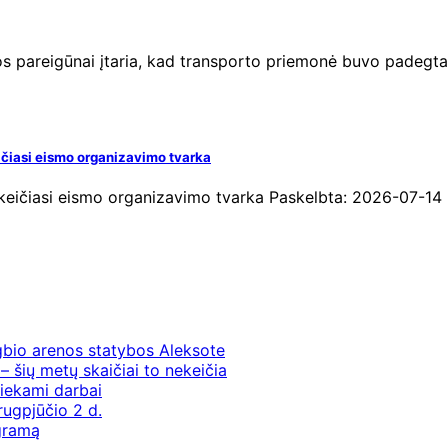
ijos pareigūnai įtaria, kad transporto priemonė buvo padegt
ičiasi eismo organizavimo tvarka
eičiasi eismo organizavimo tvarka Paskelbta: 2026-07-14 (A
gbio arenos statybos Aleksote
– šių metų skaičiai to nekeičia
iekami darbai
rugpjūčio 2 d.
ogramą