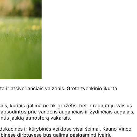
a ir atsiveriančiais vaizdais. Greta tvenkinio įkurta
, kuriais galima ne tik grožėtis, bet ir ragauti jų vaisius
s apsodintos prie vandens augančiais ir žydinčiais augalais,
antis jaukią atmosferą vakarais.
edukacinės ir kūrybinės veiklose visai šeimai. Kauno Vinco
rybinėse dirbtuvėse bus galima pasigaminti įvairių