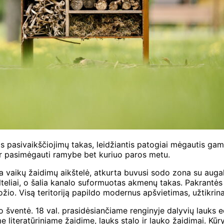
is pasivaikščiojimų takas, leidžiantis patogiai mėgautis gamt
i ir pasimėgauti ramybe bet kuriuo paros metu.
 vaikų žaidimų aikštelė, atkurta buvusi sodo zona su augalais
tilteliai, o šalia kanalo suformuotas akmenų takas. Pakrantė
ožio. Visą teritoriją papildo modernus apšvietimas, užtikrin
o šventė. 18 val. prasidėsiančiame renginyje dalyvių lauks 
e literatūriniame žaidime, lauks stalo ir lauko žaidimai. Kū