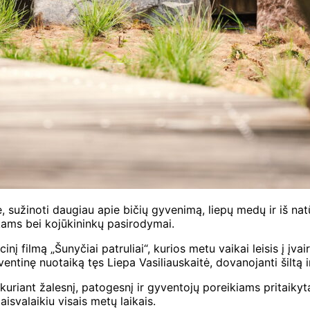
je, sužinoti daugiau apie bičių gyvenimą, liepų medų ir iš n
kams bei kojūkininkų pasirodymai.
 filmą „Šunyčiai patruliai“, kurios metu vaikai leisis į įvair
šventinę nuotaiką tęs Liepa Vasiliauskaitė, dovanojanti šiltą
kuriant žalesnį, patogesnį ir gyventojų poreikiams pritaikytą
isvalaikiu visais metų laikais.