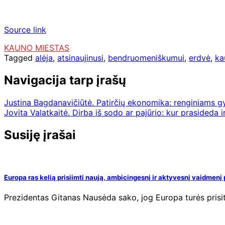
Source link
KAUNO MIESTAS
Tagged
alėja
,
atsinaujinusi
,
bendruomeniškumui
,
erdvė
,
ka
Navigacija tarp įrašų
Justina Bagdanavičiūtė. Patirčių ekonomika: renginiams gyv
Jovita Valatkaitė. Dirba iš sodo ar pajūrio: kur prasideda i
Susiję įrašai
Europa ras kelią prisiimti naują, ambicingesnį ir aktyvesnį vaidmen
Prezidentas Gitanas Nausėda sako, jog Europa turės prisit