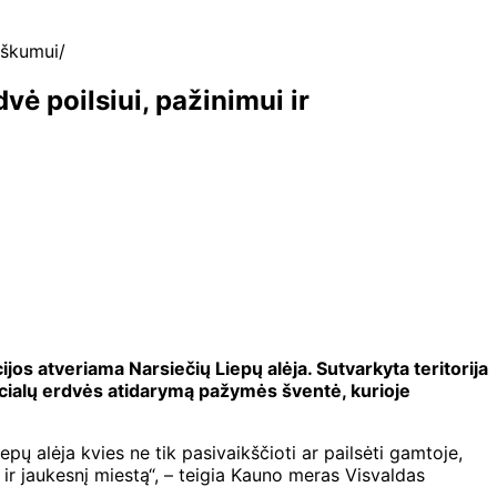
iškumui
vė poilsiui, pažinimui ir
ijos atveriama Narsiečių Liepų alėja. Sutvarkyta teritorija
cialų erdvės atidarymą pažymės šventė, kurioje
pų alėja kvies ne tik pasivaikščioti ar pailsėti gamtoje,
 ir jaukesnį miestą“, – teigia Kauno meras Visvaldas