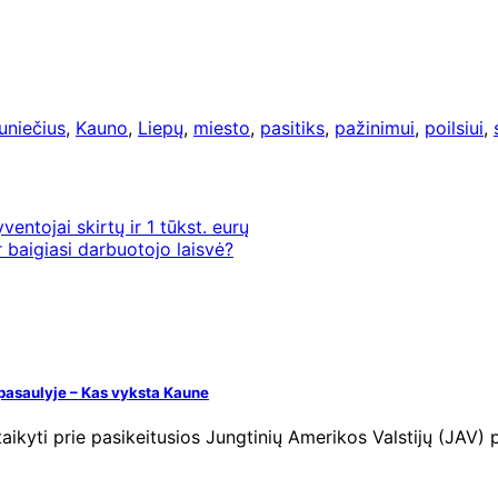
uniečius
,
Kauno
,
Liepų
,
miesto
,
pasitiks
,
pažinimui
,
poilsiui
,
entojai skirtų ir 1 tūkst. eurų
r baigiasi darbuotojo laisvė?
į pasaulyje – Kas vyksta Kaune
aikyti prie pasikeitusios Jungtinių Amerikos Valstijų (JAV)