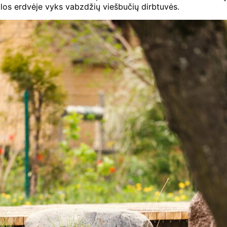
los erdvėje vyks vabzdžių viešbučių dirbtuvės.