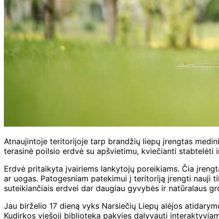
Atnaujintoje teritorijoje tarp brandžių liepų įrengtas medin
terasinė poilsio erdvė su apšvietimu, kviečianti stabtelėt
Erdvė pritaikyta įvairiems lankytojų poreikiams. Čia įrengta
ar uogas. Patogesniam patekimui į teritoriją įrengti nauji 
suteikiančiais erdvei dar daugiau gyvybės ir natūralaus gr
Jau birželio 17 dieną vyks Narsiečių Liepų alėjos atidarym
Kudirkos viešoji biblioteka pakvies dalyvauti interaktyviam