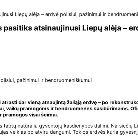
jinusi Liepų alėja – erdvė poilsiui, pažinimui ir bendruomen
sitiks atsinaujinusi Liepų alėja – erd
 poilsiui, pažinimui ir bendruomeniškumui
i atrasti dar vieną atnaujintą žaliąją erdvę – po rekonstrukc
kiui, vaikų pramogoms ir bendruomenės susibūrimams. Ofi
ir pramogos visai šeimai.
 taptų natūralia gyventojų kasdienybės dalimi. Narsiečių Lie
naujas veiklas po atviru dangumi. Tokios erdvės kuria gyvesnį