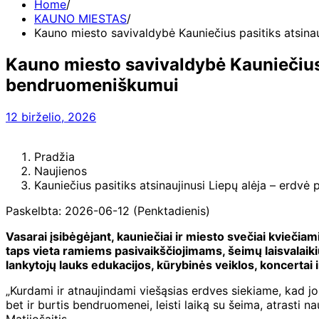
Home
KAUNO MIESTAS
Kauno miesto savivaldybė Kauniečius pasitiks atsinau
Kauno miesto savivaldybė Kauniečius pa
bendruomeniškumui
12 birželio, 2026
Pradžia
Naujienos
Kauniečius pasitiks atsinaujinusi Liepų alėja – erdvė
Paskelbta: 2026-06-12 (Penktadienis)
Vasarai įsibėgėjant, kauniečiai ir miesto svečiai kviečiam
taps vieta ramiems pasivaikščiojimams, šeimų laisvalai
lankytojų lauks edukacijos, kūrybinės veiklos, koncertai 
„Kurdami ir atnaujindami viešąsias erdves siekiame, kad jos
bet ir burtis bendruomenei, leisti laiką su šeima, atrasti 
Matijošaitis.