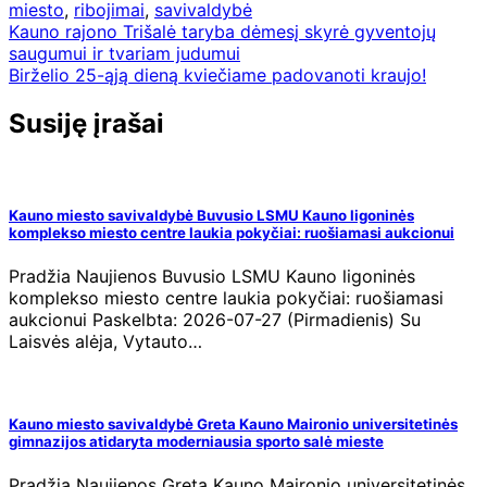
miesto
,
ribojimai
,
savivaldybė
Navigacija
Kauno rajono Trišalė taryba dėmesį skyrė gyventojų
saugumui ir tvariam judumui
tarp
Birželio 25-ąją dieną kviečiame padovanoti kraujo!
įrašų
Susiję įrašai
Kauno miesto savivaldybė Buvusio LSMU Kauno ligoninės
komplekso miesto centre laukia pokyčiai: ruošiamasi aukcionui
Pradžia Naujienos Buvusio LSMU Kauno ligoninės
komplekso miesto centre laukia pokyčiai: ruošiamasi
aukcionui Paskelbta: 2026-07-27 (Pirmadienis) Su
Laisvės alėja, Vytauto…
Kauno miesto savivaldybė Greta Kauno Maironio universitetinės
gimnazijos atidaryta moderniausia sporto salė mieste
Pradžia Naujienos Greta Kauno Maironio universitetinės