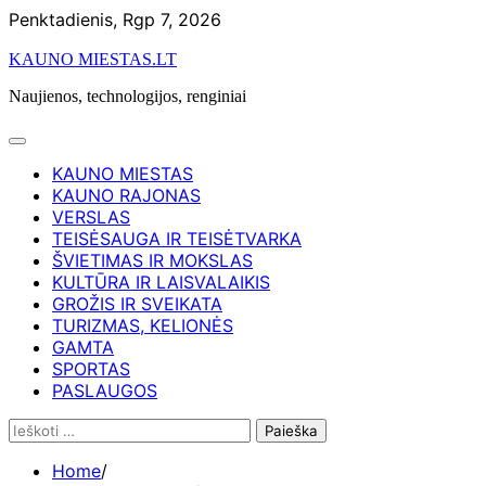
Skip
Penktadienis, Rgp 7, 2026
to
KAUNO MIESTAS.LT
content
Naujienos, technologijos, renginiai
KAUNO MIESTAS
KAUNO RAJONAS
VERSLAS
TEISĖSAUGA IR TEISĖTVARKA
ŠVIETIMAS IR MOKSLAS
KULTŪRA IR LAISVALAIKIS
GROŽIS IR SVEIKATA
TURIZMAS, KELIONĖS
GAMTA
SPORTAS
PASLAUGOS
Ieškoti:
Home