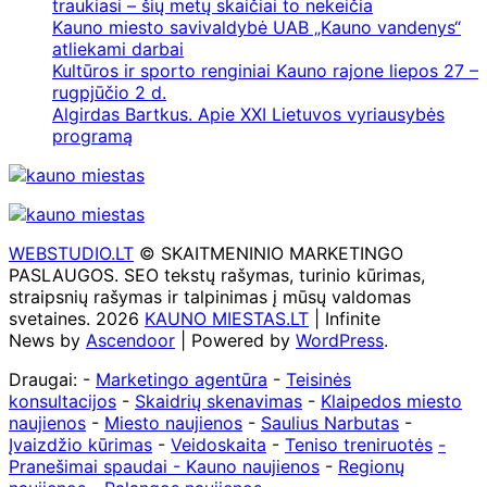
traukiasi – šių metų skaičiai to nekeičia
Kauno miesto savivaldybė UAB „Kauno vandenys“
atliekami darbai
Kultūros ir sporto renginiai Kauno rajone liepos 27 –
rugpjūčio 2 d.
Algirdas Bartkus. Apie XXI Lietuvos vyriausybės
programą
WEBSTUDIO.LT
© SKAITMENINIO MARKETINGO
PASLAUGOS. SEO tekstų rašymas, turinio kūrimas,
straipsnių rašymas ir talpinimas į mūsų valdomas
svetaines. 2026
KAUNO MIESTAS.LT
| Infinite
News by
Ascendoor
| Powered by
WordPress
.
Draugai: -
Marketingo agentūra
-
Teisinės
konsultacijos
-
Skaidrių skenavimas
-
Klaipedos miesto
naujienos
-
Miesto naujienos
-
Saulius Narbutas
-
Įvaizdžio kūrimas
-
Veidoskaita
-
Teniso treniruotės
-
Pranešimai spaudai -
Kauno naujienos
-
Regionų