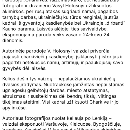
fotografo ir dizainerio Vasyl Holosnyi užfiksuotos
akimirkos: per rusų atakas sugriauti namai, pagalbos
tarnybų darbas, ukrainiečių kultūros renginiai, jautrūs
kadrai iš gyventojų kasdienybės bei Ukrainoje „dirbanti“
Kauno parama. Laisvės alėjoje, ties savivaldybe,
eksponuojama paroda veiks vasario 24–kovo 24
dienomis.
Autorinėje parodoje V. Holosnyi vaizdai priverčia
pajausti charkiviečių kasdienybę, įsiklausyti į istorijas ir
pagerbti netekusius namų, artimųjų ir paaukojusių savo
gyvybės dėl laisvės.
Kelios dešimtys vaizdų – nepalaužiamos ukrainiečių
dvasios įrodymas. Nuotraukose įamžintas nepailstamas
ugniagesių gelbėtojų darbas, miesto atstatymas,
altruizmas ir susitelkimas dėl bendrų tikslų, viltingas
tikėjimas ateitimi. Visi kadrai užfiksuoti Charkive ir jo
apylinkėse.
Autoriaus fotografijos nuolat keliauja po Lenkiją –
vaizdai eksponuoti Varšuvoje, Kielcuose, Bydgoščiuje,
Vroclave. Kauniečiai V. Holosnyi užfiksuotas akimirkas