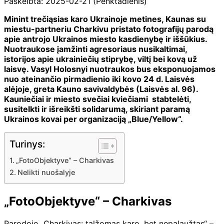
Paskelbta: 2025-02-21 (Penktadienis)
Minint trečiąsias karo Ukrainoje metines, Kaunas su
miestu-partneriu Charkivu pristato fotografijų parodą
apie antrojo Ukrainos miesto kasdienybę ir iššūkius.
Nuotraukose įamžinti agresoriaus nusikaltimai,
istorijos apie ukrainiečių stiprybę, viltį bei kovą už
laisvę. Vasyl Holosnyi nuotraukos bus eksponuojamos
nuo ateinančio pirmadienio iki kovo 24 d. Laisvės
alėjoje, greta Kauno savivaldybės (Laisvės al. 96).
Kauniečiai ir miesto svečiai kviečiami stabtelėti,
susitelkti ir išreikšti solidarumą, skiriant paramą
Ukrainos kovai per organizaciją „Blue/Yellow“.
Turinys:
„FotoObjektyve“ – Charkivas
Nelikti nuošalyje
„FotoObjektyve“ – Charkivas
Parodoje „Charkivas: talžomas karo, bet nepalaužtas“ –