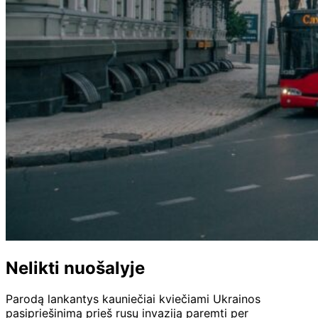
Nelikti nuošalyje
Parodą lankantys kauniečiai kviečiami Ukrainos
pasipriešinimą prieš rusų invaziją paremti per