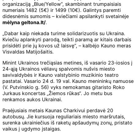
organizaciją „Blue/Yellow“, skambinant trumpaisiais
numeriais 1482 (5€) ir 1499 (10€). Galintys paremti
didesnėmis sumomis – kviečiami apsilankyti svetainėje
mėlyna geltona.lt/
.
„Dabar kaip niekada turime solidarizuotis su Ukraina.
Kviečiu aplankyti parodą, teikti paramą ar kitais darbais
prisidėti prie jų kovos už laisvę“, – kalbėjo Kauno meras
Visvaldas Matijošaitis.
Minint Ukrainos trečiąsias metines, iš vasario 23-iosios į
24-ąją Ukrainos vėliavų spalvomis nušvis miesto
savivaldybės ir Kauno valstybinio muzikinio teatro
pastatai. Vasario 24 d. 19 val. Kauno menininkų namuose
(V. Putvinskio g. 56) vyks nemokamas gitaristo Roko
Jurkaus koncertas „Žiemos rūkas“. Jo metu bus
renkamos aukos Ukrainai.
Praėjusiais metais Kaunas Charkivui perdavė 20
autobusų. Jie kursuoja reguliariais miesto maršrutais,
surenka ukrainiečius iš raketų apšaudymų zonų, pristato
vaikus į ugdymo įstaigas.