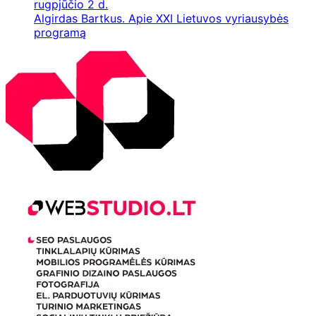
rugpjūčio 2 d.
Algirdas Bartkus. Apie XXI Lietuvos vyriausybės
programą