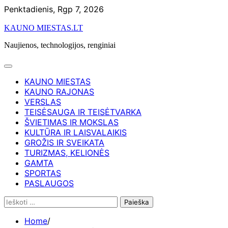
Skip
Penktadienis, Rgp 7, 2026
to
KAUNO MIESTAS.LT
content
Naujienos, technologijos, renginiai
KAUNO MIESTAS
KAUNO RAJONAS
VERSLAS
TEISĖSAUGA IR TEISĖTVARKA
ŠVIETIMAS IR MOKSLAS
KULTŪRA IR LAISVALAIKIS
GROŽIS IR SVEIKATA
TURIZMAS, KELIONĖS
GAMTA
SPORTAS
PASLAUGOS
Ieškoti:
Home