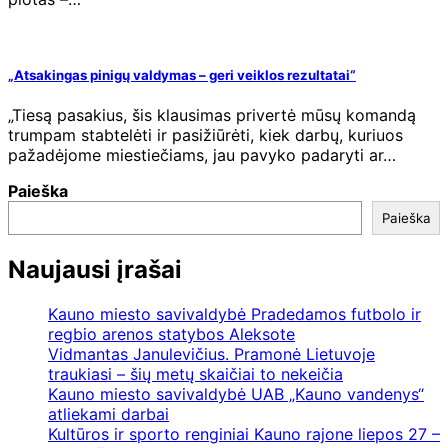
„Atsakingas pinigų valdymas – geri veiklos rezultatai“
„Tiesą pasakius, šis klausimas privertė mūsų komandą
trumpam stabtelėti ir pasižiūrėti, kiek darbų, kuriuos
pažadėjome miestiečiams, jau pavyko padaryti ar…
Paieška
Paieška
Naujausi įrašai
Kauno miesto savivaldybė Pradedamos futbolo ir
regbio arenos statybos Aleksote
Vidmantas Janulevičius. Pramonė Lietuvoje
traukiasi – šių metų skaičiai to nekeičia
Kauno miesto savivaldybė UAB „Kauno vandenys“
atliekami darbai
Kultūros ir sporto renginiai Kauno rajone liepos 27 –