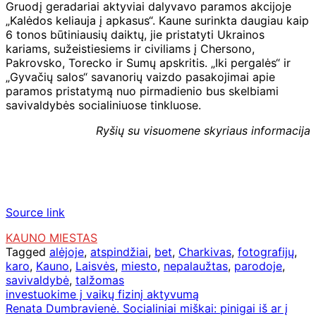
Gruodį geradariai aktyviai dalyvavo paramos akcijoje
„Kalėdos keliauja į apkasus“. Kaune surinkta daugiau kaip
6 tonos būtiniausių daiktų, jie pristatyti Ukrainos
kariams, sužeistiesiems ir civiliams į Chersono,
Pakrovsko, Torecko ir Sumų apskritis. „Iki pergalės“ ir
„Gyvačių salos“ savanorių vaizdo pasakojimai apie
paramos pristatymą nuo pirmadienio bus skelbiami
savivaldybės socialiniuose tinkluose.
Ryšių su visuomene skyriaus informacija
Source link
KAUNO MIESTAS
Tagged
alėjoje
,
atspindžiai
,
bet
,
Charkivas
,
fotografijų
,
karo
,
Kauno
,
Laisvės
,
miesto
,
nepalaužtas
,
parodoje
,
savivaldybė
,
talžomas
Navigacija
investuokime į vaikų fizinį aktyvumą
Renata Dumbravienė. Socialiniai miškai: pinigai iš ar į