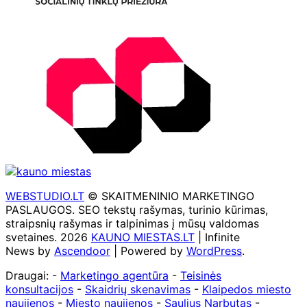
WEBSTUDIO.LT
© SKAITMENINIO MARKETINGO
PASLAUGOS. SEO tekstų rašymas, turinio kūrimas,
straipsnių rašymas ir talpinimas į mūsų valdomas
svetaines. 2026
KAUNO MIESTAS.LT
| Infinite
News by
Ascendoor
| Powered by
WordPress
.
Draugai: -
Marketingo agentūra
-
Teisinės
konsultacijos
-
Skaidrių skenavimas
-
Klaipedos miesto
naujienos
-
Miesto naujienos
-
Saulius Narbutas
-