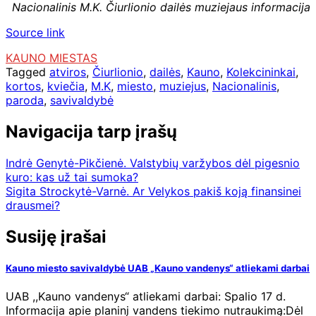
Nacionalinis M.K. Čiurlionio dailės muziejaus informacija
Source link
KAUNO MIESTAS
Tagged
atviros
,
Čiurlionio
,
dailės
,
Kauno
,
Kolekcininkai
,
kortos
,
kviečia
,
M.K
,
miesto
,
muziejus
,
Nacionalinis
,
paroda
,
savivaldybė
Navigacija tarp įrašų
Indrė Genytė-Pikčienė. Valstybių varžybos dėl pigesnio
kuro: kas už tai sumoka?
Sigita Strockytė-Varnė. Ar Velykos pakiš koją finansinei
drausmei?
Susiję įrašai
Kauno miesto savivaldybė UAB „Kauno vandenys“ atliekami darbai
UAB ,,Kauno vandenys“ atliekami darbai: Spalio 17 d.
Informacija apie planinį vandens tiekimo nutraukimą:Dėl