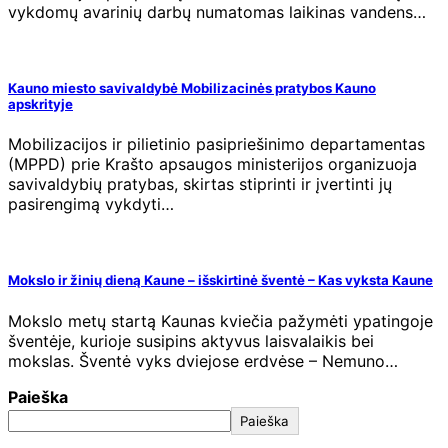
vykdomų avarinių darbų numatomas laikinas vandens…
Kauno miesto savivaldybė Mobilizacinės pratybos Kauno
apskrityje
Mobilizacijos ir pilietinio pasipriešinimo departamentas
(MPPD) prie Krašto apsaugos ministerijos organizuoja
savivaldybių pratybas, skirtas stiprinti ir įvertinti jų
pasirengimą vykdyti…
Mokslo ir žinių dieną Kaune – išskirtinė šventė – Kas vyksta Kaune
Mokslo metų startą Kaunas kviečia pažymėti ypatingoje
šventėje, kurioje susipins aktyvus laisvalaikis bei
mokslas. Šventė vyks dviejose erdvėse – Nemuno…
Paieška
Paieška