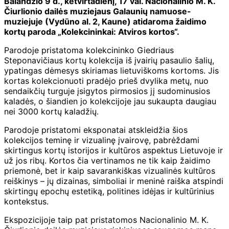
Balandžio 9 d., ketvirtadienį, 17 val. Nacionalinio M. K.
Čiurlionio dailės muziejaus Galaunių namuose-
muziejuje (Vydūno al. 2, Kaune) atidaroma žaidimo
kortų paroda „Kolekcininkai: Atviros kortos“.
Parodoje pristatoma kolekcininko Giedriaus
Steponavičiaus kortų kolekcija iš įvairių pasaulio šalių,
ypatingas dėmesys skiriamas lietuviškoms kortoms. Jis
kortas kolekcionuoti pradėjo prieš dvylika metų, nuo
sendaikčių turguje įsigytos pirmosios jį sudominusios
kaladės, o šiandien jo kolekcijoje jau sukaupta daugiau
nei 3000 kortų kaladžių.
Parodoje pristatomi eksponatai atskleidžia šios
kolekcijos teminę ir vizualinę įvairovę, pabrėždami
skirtingus kortų istorijos ir kultūros aspektus Lietuvoje ir
už jos ribų. Kortos čia vertinamos ne tik kaip žaidimo
priemonė, bet ir kaip savarankiškas vizualinės kultūros
reiškinys – jų dizainas, simboliai ir meninė raiška atspindi
skirtingų epochų estetiką, politines idėjas ir kultūrinius
kontekstus.
Ekspozicijoje taip pat pristatomos Nacionalinio M. K.