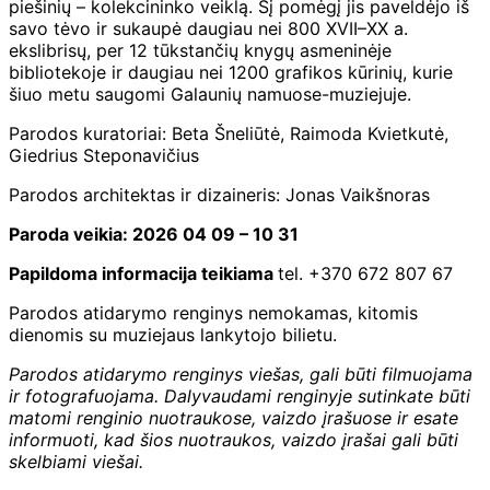
piešinių – kolekcininko veiklą. Šį pomėgį jis paveldėjo iš
savo tėvo ir sukaupė daugiau nei 800 XVII–XX a.
ekslibrisų, per 12 tūkstančių knygų asmeninėje
bibliotekoje ir daugiau nei 1200 grafikos kūrinių, kurie
šiuo metu saugomi Galaunių namuose-muziejuje.
Parodos kuratoriai: Beta Šneliūtė, Raimoda Kvietkutė,
Giedrius Steponavičius
Parodos architektas ir dizaineris: Jonas Vaikšnoras
Paroda veikia: 2026 04 09 – 10 31
Papildoma informacija teikiama
tel. +370 672 807 67
Parodos atidarymo renginys nemokamas, kitomis
dienomis su muziejaus lankytojo bilietu.
Parodos atidarymo renginys viešas, gali būti filmuojama
ir fotografuojama. Dalyvaudami renginyje sutinkate būti
matomi renginio nuotraukose, vaizdo įrašuose ir esate
informuoti, kad šios nuotraukos, vaizdo įrašai gali būti
skelbiami viešai.