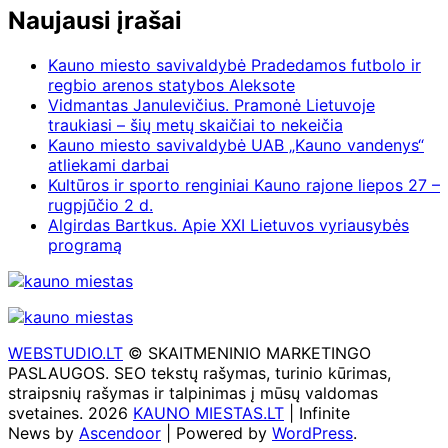
Naujausi įrašai
Kauno miesto savivaldybė Pradedamos futbolo ir
regbio arenos statybos Aleksote
Vidmantas Janulevičius. Pramonė Lietuvoje
traukiasi – šių metų skaičiai to nekeičia
Kauno miesto savivaldybė UAB „Kauno vandenys“
atliekami darbai
Kultūros ir sporto renginiai Kauno rajone liepos 27 –
rugpjūčio 2 d.
Algirdas Bartkus. Apie XXI Lietuvos vyriausybės
programą
WEBSTUDIO.LT
© SKAITMENINIO MARKETINGO
PASLAUGOS. SEO tekstų rašymas, turinio kūrimas,
straipsnių rašymas ir talpinimas į mūsų valdomas
svetaines. 2026
KAUNO MIESTAS.LT
| Infinite
News by
Ascendoor
| Powered by
WordPress
.