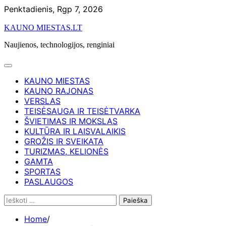
Skip
Penktadienis, Rgp 7, 2026
to
KAUNO MIESTAS.LT
content
Naujienos, technologijos, renginiai
KAUNO MIESTAS
KAUNO RAJONAS
VERSLAS
TEISĖSAUGA IR TEISĖTVARKA
ŠVIETIMAS IR MOKSLAS
KULTŪRA IR LAISVALAIKIS
GROŽIS IR SVEIKATA
TURIZMAS, KELIONĖS
GAMTA
SPORTAS
PASLAUGOS
Ieškoti:
Home