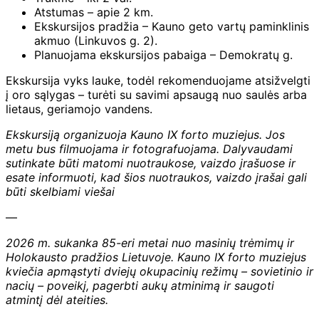
Atstumas – apie 2 km.
Ekskursijos pradžia – Kauno geto vartų paminklinis
akmuo (Linkuvos g. 2).
Planuojama ekskursijos pabaiga – Demokratų g.
Ekskursija vyks lauke, todėl rekomenduojame atsižvelgti
į oro sąlygas – turėti su savimi apsaugą nuo saulės arba
lietaus, geriamojo vandens.
Ekskursiją organizuoja Kauno IX forto muziejus. Jos
metu bus filmuojama ir fotografuojama. Dalyvaudami
sutinkate būti matomi nuotraukose, vaizdo įrašuose ir
esate informuoti, kad šios nuotraukos, vaizdo įrašai gali
būti skelbiami viešai
—
2026 m. sukanka 85-eri metai nuo masinių trėmimų ir
Holokausto pradžios Lietuvoje. Kauno IX forto muziejus
kviečia apmąstyti dviejų okupacinių režimų – sovietinio ir
nacių – poveikį, pagerbti aukų atminimą ir saugoti
atmintį dėl ateities.