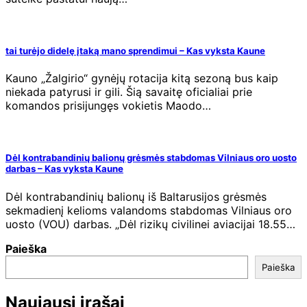
tai turėjo didelę įtaką mano sprendimui – Kas vyksta Kaune
Kauno „Žalgirio“ gynėjų rotacija kitą sezoną bus kaip
niekada patyrusi ir gili. Šią savaitę oficialiai prie
komandos prisijungęs vokietis Maodo…
Dėl kontrabandinių balionų grėsmės stabdomas Vilniaus oro uosto
darbas – Kas vyksta Kaune
Dėl kontrabandinių balionų iš Baltarusijos grėsmės
sekmadienį kelioms valandoms stabdomas Vilniaus oro
uosto (VOU) darbas. „Dėl rizikų civilinei aviacijai 18.55…
Paieška
Paieška
Naujausi įrašai