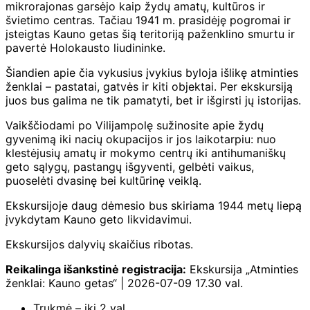
mikrorajonas garsėjo kaip žydų amatų, kultūros ir
švietimo centras. Tačiau 1941 m. prasidėję pogromai ir
įsteigtas Kauno getas šią teritoriją paženklino smurtu ir
pavertė Holokausto liudininke.
Šiandien apie čia vykusius įvykius byloja išlikę atminties
ženklai – pastatai, gatvės ir kiti objektai. Per ekskursiją
juos bus galima ne tik pamatyti, bet ir išgirsti jų istorijas.
Vaikščiodami po Vilijampolę sužinosite apie žydų
gyvenimą iki nacių okupacijos ir jos laikotarpiu: nuo
klestėjusių amatų ir mokymo centrų iki antihumaniškų
geto sąlygų, pastangų išgyventi, gelbėti vaikus,
puoselėti dvasinę bei kultūrinę veiklą.
Ekskursijoje daug dėmesio bus skiriama 1944 metų liepą
įvykdytam Kauno geto likvidavimui.
Ekskursijos dalyvių skaičius ribotas.
Reikalinga išankstinė registracija:
Ekskursija „Atminties
ženklai: Kauno getas“ | 2026-07-09 17.30 val.
Trukmė – iki 2 val.