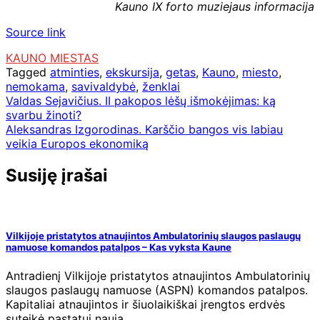
Kauno IX forto muziejaus informacija
Source link
KAUNO MIESTAS
Tagged
atminties
,
ekskursija
,
getas
,
Kauno
,
miesto
,
nemokama
,
savivaldybė
,
ženklai
Navigacija
Valdas Sejavičius. II pakopos lėšų išmokėjimas: ką
svarbu žinoti?
tarp
Aleksandras Izgorodinas. Karščio bangos vis labiau
įrašų
veikia Europos ekonomiką
Susiję įrašai
Vilkijoje pristatytos atnaujintos Ambulatorinių slaugos paslaugų
namuose komandos patalpos – Kas vyksta Kaune
Antradienį Vilkijoje pristatytos atnaujintos Ambulatorinių
slaugos paslaugų namuose (ASPN) komandos patalpos.
Kapitaliai atnaujintos ir šiuolaikiškai įrengtos erdvės
suteikė pastatui naują…