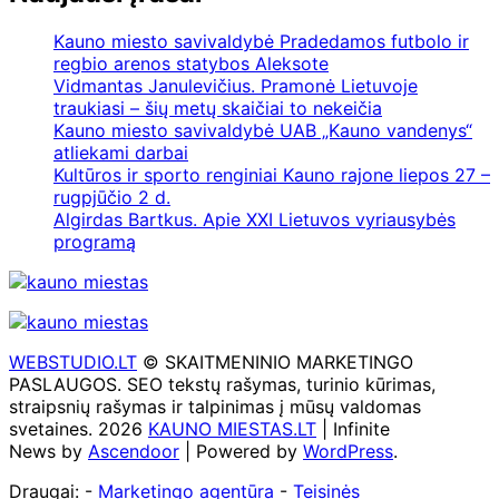
Kauno miesto savivaldybė Pradedamos futbolo ir
regbio arenos statybos Aleksote
Vidmantas Janulevičius. Pramonė Lietuvoje
traukiasi – šių metų skaičiai to nekeičia
Kauno miesto savivaldybė UAB „Kauno vandenys“
atliekami darbai
Kultūros ir sporto renginiai Kauno rajone liepos 27 –
rugpjūčio 2 d.
Algirdas Bartkus. Apie XXI Lietuvos vyriausybės
programą
WEBSTUDIO.LT
© SKAITMENINIO MARKETINGO
PASLAUGOS. SEO tekstų rašymas, turinio kūrimas,
straipsnių rašymas ir talpinimas į mūsų valdomas
svetaines. 2026
KAUNO MIESTAS.LT
| Infinite
News by
Ascendoor
| Powered by
WordPress
.
Draugai: -
Marketingo agentūra
-
Teisinės