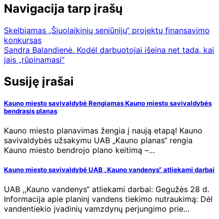
Navigacija tarp įrašų
Skelbiamas „Šiuolaikinių seniūnijų“ projektų finansavimo
konkursas
Sandra Balandienė. Kodėl darbuotojai išeina net tada, kai
jais „rūpinamasi“
Susiję įrašai
Kauno miesto savivaldybė Rengiamas Kauno miesto savivaldybės
bendrasis planas
Kauno miesto planavimas žengia į naują etapą! Kauno
savivaldybės užsakymu UAB „Kauno planas“ rengia
Kauno miesto bendrojo plano keitimą –…
Kauno miesto savivaldybė UAB „Kauno vandenys“ atliekami darbai
UAB ,,Kauno vandenys“ atliekami darbai: Gegužės 28 d.
Informacija apie planinį vandens tiekimo nutraukimą: Dėl
vandentiekio įvadinių vamzdynų perjungimo prie…