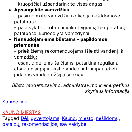
– kruopščiai užsandarinkite visas angas.
Apsaugokite vamzdžius
– pasirūpinkite vamzdžių izoliacija nešildomose
patalpose;
– palaikykite bent minimalią teigiamą temperatūrą
patalpose, kuriose yra vamzdynai.
Nenaudojamiems būstams – papildomos
priemonės
– prieš žiemą rekomenduojama išleisti vandenį iš
vamzdžių;
– esant dideliems šalčiams, patartina reguliariai
atsukti čiaupą ir leisti vandeniui trumpai tekėti –
judantis vanduo užšąla sunkiau.
Būsto modernizavimo, administravimo ir energetikos
skyriaus informacija
Source link
KAUNO MIESTAS
Tagged
Dėl
,
gyventojams
,
Kauno
,
miesto
,
nešildomų
,
patalpų
,
rekomendacijos
,
savivaldybė