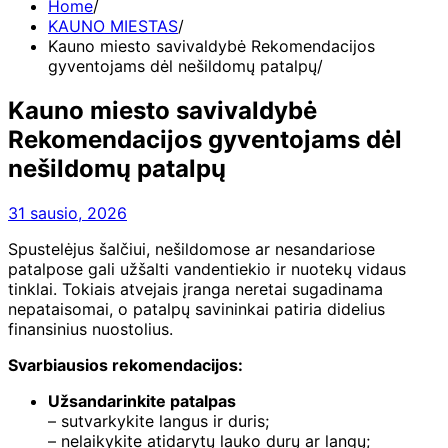
Home
KAUNO MIESTAS
Kauno miesto savivaldybė Rekomendacijos
gyventojams dėl nešildomų patalpų
Kauno miesto savivaldybė
Rekomendacijos gyventojams dėl
nešildomų patalpų
31 sausio, 2026
Spustelėjus šalčiui, nešildomose ar nesandariose
patalpose gali užšalti vandentiekio ir nuotekų vidaus
tinklai. Tokiais atvejais įranga neretai sugadinama
nepataisomai, o patalpų savininkai patiria didelius
finansinius nuostolius.
Svarbiausios rekomendacijos:
Užsandarinkite patalpas
– sutvarkykite langus ir duris;
– nelaikykite atidarytų lauko durų ar langų;