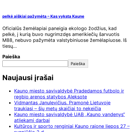
pelkė aiškiai pažymėta – Kas vyksta Kaune
Oficialūs žemėlapiai paneigia ekologo žodžius, kad
pelkė, į kurią buvo nugrimzdęs amerikiečių šarvuotis
M88, nebuvo pažymėta valstybiniuose žemėlapiuose. Iš
tiesų…
Paieška
Paieška
Naujausi įrašai
Kauno miesto savivaldybė Pradedamos futbolo ir
regbio arenos statybos Aleksote
Vidmantas Janulevičius. Pramonė Lietuvoje
traukiasi – šių metų skaičiai to nekeičia
Kauno miesto savivaldybė UAB „Kauno vandenys“
atliekami darbai
Kultūros ir sporto renginiai Kauno rajone liepos 27 –