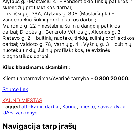
Alytaus g. (Mastaičių k.) – vandentiekio tinklų patikros ir
sklendžių profilaktikos darbai;
Tirkiliškių g. 39A, Alytaus g. 30A (Mastaičių k.) –
vandentiekio šulinių profilaktikos darbai;
Maironio g. 22 – nestabilių šulinių dangčių patikros
darbai; Drobės g., Generolo Vėtros g., Aluonos g. 3,
Rietavo g. 2 – buitinių nuotekų tinklų, šulinių profilaktikos
darbai; Vaidoto g. 78, Varnių g. 41, Vyšnių g. 3 – buitinių
nuotekų tinklų, šulinių profilaktikos, televizinės
diagnostikos darbai.
Kilus klausimams skambinti:
Klientų aptarnavimas/Avarinė tarnyba –
0 800 20 000.
Source link
KAUNO MIESTAS
Tagged
atliekami
,
darbai
,
Kauno
,
miesto
,
savivaldybė
,
UAB
,
vandenys
Navigacija tarp įrašų