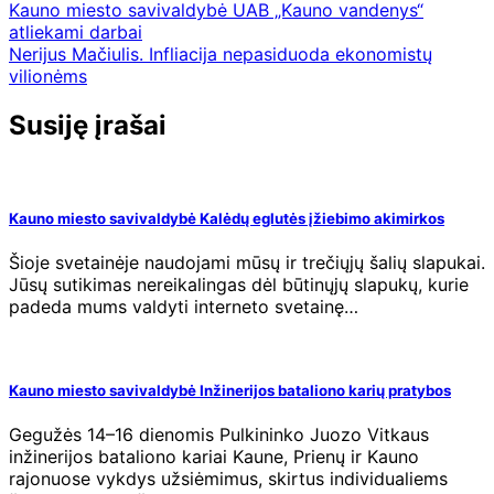
Kauno miesto savivaldybė UAB „Kauno vandenys“
atliekami darbai
Nerijus Mačiulis. Infliacija nepasiduoda ekonomistų
vilionėms
Susiję įrašai
Kauno miesto savivaldybė Kalėdų eglutės įžiebimo akimirkos
Šioje svetainėje naudojami mūsų ir trečiųjų šalių slapukai.
Jūsų sutikimas nereikalingas dėl būtinųjų slapukų, kurie
padeda mums valdyti interneto svetainę…
Kauno miesto savivaldybė Inžinerijos bataliono karių pratybos
Gegužės 14–16 dienomis Pulkininko Juozo Vitkaus
inžinerijos bataliono kariai Kaune, Prienų ir Kauno
rajonuose vykdys užsiėmimus, skirtus individualiems