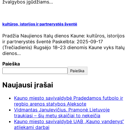
žvalgybos įgūdžiams…
kultūros, istorijos ir partnerystės šventė
Pradžia Naujienos Italų dienos Kaune: kultūros, istorijos
ir partnerystės šventė Paskelbta: 2025-09-17
(Trečiadienis) Rugsėjo 18–23 dienomis Kaune vyks Italų
dienos…
Paieška
Paieška
Naujausi įrašai
Kauno miesto savivaldybė Pradedamos futbolo ir
regbio arenos statybos Aleksote
Vidmantas Janulevičius. Pramonė Lietuvoje
traukiasi – šių metų skaičiai to nekeičia
Kauno miesto savivaldybė UAB „Kauno vandenys“
atliekami darbai