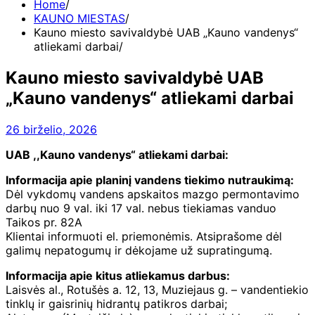
Home
KAUNO MIESTAS
Kauno miesto savivaldybė UAB „Kauno vandenys“
atliekami darbai
Kauno miesto savivaldybė UAB
„Kauno vandenys“ atliekami darbai
26 birželio, 2026
UAB ,,Kauno vandenys“ atliekami darbai:
Informacija apie planinį vandens tiekimo nutraukimą:
Dėl vykdomų vandens apskaitos mazgo permontavimo
darbų nuo 9 val. iki 17 val. nebus tiekiamas vanduo
Taikos pr. 82A
Klientai informuoti el. priemonėmis. Atsiprašome dėl
galimų nepatogumų ir dėkojame už supratingumą.
Informacija apie kitus atliekamus darbus:
Laisvės al., Rotušės a. 12, 13, Muziejaus g. – vandentiekio
tinklų ir gaisrinių hidrantų patikros darbai;