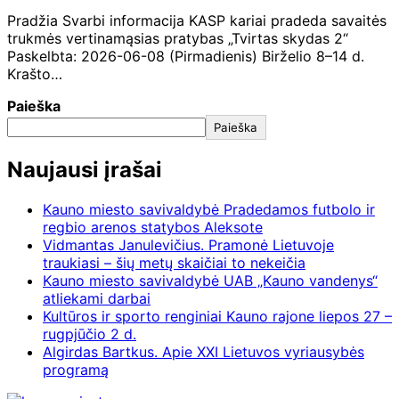
Pradžia Svarbi informacija KASP kariai pradeda savaitės
trukmės vertinamąsias pratybas „Tvirtas skydas 2“
Paskelbta: 2026-06-08 (Pirmadienis) Birželio 8–14 d.
Krašto…
Paieška
Paieška
Naujausi įrašai
Kauno miesto savivaldybė Pradedamos futbolo ir
regbio arenos statybos Aleksote
Vidmantas Janulevičius. Pramonė Lietuvoje
traukiasi – šių metų skaičiai to nekeičia
Kauno miesto savivaldybė UAB „Kauno vandenys“
atliekami darbai
Kultūros ir sporto renginiai Kauno rajone liepos 27 –
rugpjūčio 2 d.
Algirdas Bartkus. Apie XXI Lietuvos vyriausybės
programą