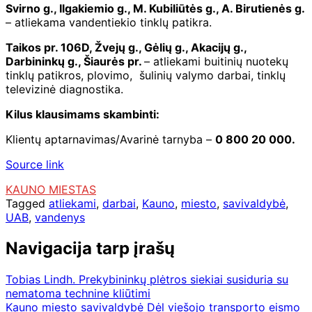
Svirno g., Ilgakiemio g., M. Kubiliūtės g., A. Birutienės g.
– atliekama vandentiekio tinklų patikra.
Taikos pr. 106D, Žvejų g., Gėlių g., Akacijų g.,
Darbininkų g., Šiaurės pr.
– atliekami buitinių nuotekų
tinklų patikros, plovimo, šulinių valymo darbai, tinklų
televizinė diagnostika.
Kilus klausimams skambinti:
Klientų aptarnavimas/Avarinė tarnyba –
0 800 20 000.
Source link
KAUNO MIESTAS
Tagged
atliekami
,
darbai
,
Kauno
,
miesto
,
savivaldybė
,
UAB
,
vandenys
Navigacija tarp įrašų
Tobias Lindh. Prekybininkų plėtros siekiai susiduria su
nematoma technine kliūtimi
Kauno miesto savivaldybė Dėl viešojo transporto eismo