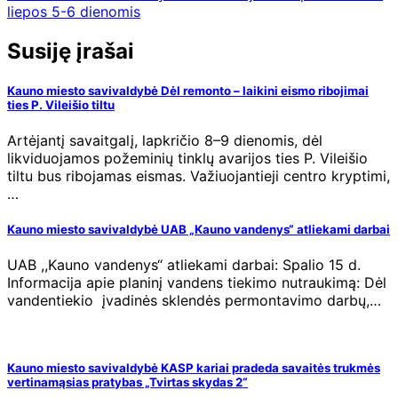
liepos 5-6 dienomis
Susiję įrašai
Kauno miesto savivaldybė Dėl remonto – laikini eismo ribojimai
ties P. Vileišio tiltu
Artėjantį savaitgalį, lapkričio 8–9 dienomis, dėl
likviduojamos požeminių tinklų avarijos ties P. Vileišio
tiltu bus ribojamas eismas. Važiuojantieji centro kryptimi,
…
Kauno miesto savivaldybė UAB „Kauno vandenys“ atliekami darbai
UAB ,,Kauno vandenys“ atliekami darbai: Spalio 15 d.
Informacija apie planinį vandens tiekimo nutraukimą: Dėl
vandentiekio įvadinės sklendės permontavimo darbų,…
Kauno miesto savivaldybė KASP kariai pradeda savaitės trukmės
vertinamąsias pratybas „Tvirtas skydas 2“