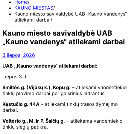
Home
KAUNO MIESTAS
Kauno miesto savivaldybė UAB „Kauno vandenys“
atliekami darbai
Kauno miesto savivaldybė UAB
„Kauno vandenys“ atliekami darbai
3 liepos, 2026
UAB ,,Kauno vandenys“ atliekami darbai:
Liepos 3 d.
Smiltės g. (Vijūkų k.), Kopų g.
– atliekami vandentiekio
tinklų plovimo darbai per gaisrinius hidrantus.
Kęstučio g. 44A
– atliekami tinklų trasos žymėjimo
darbai.
Volterio g., M. ir P. Šalčių g.
– atliekama vandentiekio
tinklų slėgių patikra.