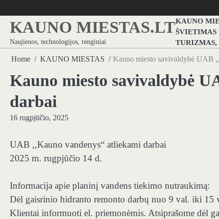
Skip
to
KAUNO MIE
KAUNO MIESTAS.LT
content
ŠVIETIMAS
Naujienos, technologijos, renginiai
TURIZMAS,
Home
KAUNO MIESTAS
Kauno miesto savivaldybė UAB „
Kauno miesto savivaldybė U
darbai
16 rugpjūčio, 2025
UAB ,,Kauno vandenys“ atliekami darbai
2025 m. rugpjūčio 14 d.
Informacija apie planinį vandens tiekimo nutraukimą:
Dėl gaisrinio hidranto remonto darbų nuo 9 val. iki 15 
Klientai informuoti el. priemonėmis. Atsiprašome dėl 