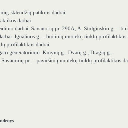
nių, sklendžių patikros darbai.
laktikos darbai.
eidimo darbai. Savanorių pr. 290A, A. Stulginskio g. – bui
darbai. Ignalinos g. – buitinių nuotekų tinklų profilaktikos
lų profilaktikos darbai.
 garo generatoriumi. Kmynų g., Dvarų g., Dragių g.,
, Savanorių pr. – paviršinių nuotekų tinklų profilaktikos da
ndenys