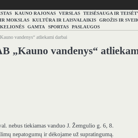
STAS
KAUNO RAJONAS
VERSLAS
TEISĖSAUGA IR TEISĖ
 IR MOKSLAS
KULTŪRA IR LAISVALAIKIS
GROŽIS IR SVEI
 KELIONĖS
GAMTA
SPORTAS
PASLAUGOS
Kauno vandenys“ atliekami darbai
AB „Kauno vandenys“ atliekam
val. nebus tiekiamas vanduo J. Žemgulio g. 6, 8.
galimų nepatogumų ir dėkojame už supratingumą.