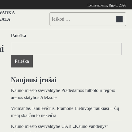
Ketvirtadienis, Rgp 6, 2026
TVARKA
Ieškoti:
KATA
Paieška
i
Paieška
Naujausi įrašai
Kauno miesto savivaldybė Pradedamos futbolo ir regbio
arenos statybos Aleksote
Vidmantas Janulevičius. Pramonė Lietuvoje traukiasi – šių
metų skaičiai to nekeičia
Kauno miesto savivaldybė UAB „Kauno vandenys“