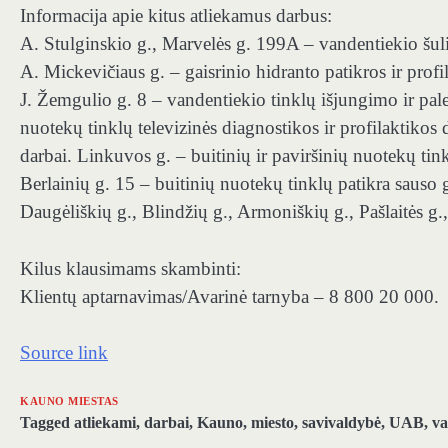
Informacija apie kitus atliekamus darbus:
A. Stulginskio g., Marvelės g. 199A – vandentiekio šuli
A. Mickevičiaus g. – gaisrinio hidranto patikros ir profi
J. Žemgulio g. 8 – vandentiekio tinklų išjungimo ir pal
nuotekų tinklų televizinės diagnostikos ir profilaktikos 
darbai. Linkuvos g. – buitinių ir paviršinių nuotekų tink
Berlainių g. 15 – buitinių nuotekų tinklų patikra sauso
Daugėliškių g., Blindžių g., Armoniškių g., Pašlaitės g.
Kilus klausimams skambinti:
Klientų aptarnavimas/Avarinė tarnyba – 8 800 20 000.
Source link
KAUNO MIESTAS
Tagged
atliekami
,
darbai
,
Kauno
,
miesto
,
savivaldybė
,
UAB
,
va