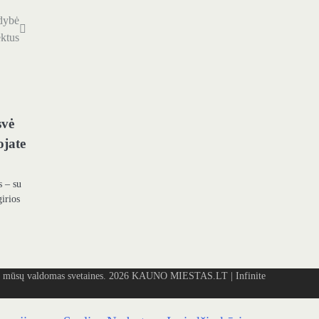
ldybė
ektus
svė
ojate
s – su
girios
mūsų valdomas svetaines. 2026
KAUNO MIESTAS.LT
| Infinite