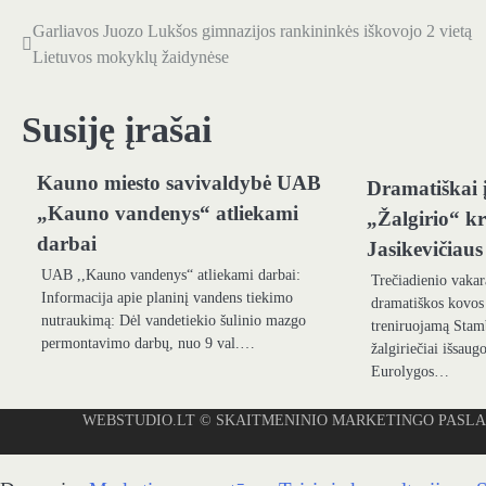
Garliavos Juozo Lukšos gimnazijos rankininkės iškovojo 2 vietą
Navigacija
Lietuvos mokyklų žaidynėse
tarp
įrašų
Susiję įrašai
Kauno miesto savivaldybė UAB
Dramatiškai į
„Kauno vandenys“ atliekami
„Žalgirio“ kr
darbai
Jasikevičiaus
UAB ,,Kauno vandenys“ atliekami darbai:
Trečiadienio vaka
Informacija apie planinį vandens tiekimo
dramatiškos kovos
nutraukimą: Dėl vandetiekio šulinio mazgo
treniruojamą Stam
permontavimo darbų, nuo 9 val.…
žalgiriečiai išsaug
Eurolygos…
WEBSTUDIO.LT
© SKAITMENINIO MARKETINGO PASLAUGOS. SEO 