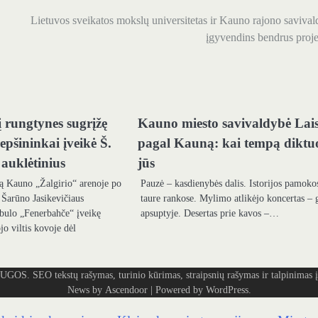
Lietuvos sveikatos mokslų universitetas ir Kauno rajono saviva
įgyvendins bendrus proj
 rungtynes sugrįžę
Kauno miesto savivaldybė Lai
epšininkai įveikė Š.
pagal Kauną: kai tempą diktu
 auklėtinius
jūs
rą Kauno „Žalgirio“ arenoje po
Pauzė – kasdienybės dalis. Istorijos pamoko
 Šarūno Jasikevičiaus
taure rankose. Mylimo atlikėjo koncertas – 
bulo „Fenerbahče“ įveikę
apsuptyje. Desertas prie kavos –…
ojo viltis kovoje dėl
tekstų rašymas, turinio kūrimas, straipsnių rašymas ir talpinimas į 
News by
Ascendoor
| Powered by
WordPress
.