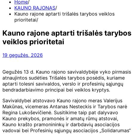
Home
KAUNO RAJONAS
Kauno rajone aptarti trišalės tarybos veiklos
prioritetai
Kauno rajone aptarti trišalės tarybos
veiklos prioritetai
19 gegužės, 2026
Gegužės 13 d. Kauno rajono savivaldybėje vyko pirmasis
atnaujintos sudėties Trišalės tarybos posėdis, kuriame
aptarti tolesni savivaldos, verslo ir profesinių sąjungų
bendradarbiavimo principai bei veiklos kryptys.
Savivaldybei atstovavo Kauno rajono meras Valerijus
Makūnas, vicemeras Antanas Nesteckis ir Tarybos narė
Regina Lukoševičienė. Susitikime taip pat dalyvavo
Kauno prekybos, pramonės ir amatų rūmų atstovai,
Kauno krašto pramonininkų ir darbdavių asociacijos
vadovai bei Profesinių sąjungų asociacijos „Solidarumas“