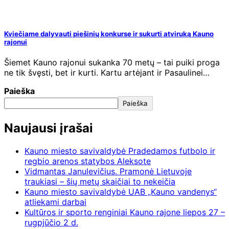
Kviečiame dalyvauti piešinių konkurse ir sukurti atviruką Kauno
rajonui
Šiemet Kauno rajonui sukanka 70 metų – tai puiki proga
ne tik švęsti, bet ir kurti. Kartu artėjant ir Pasaulinei…
Paieška
Paieška
Naujausi įrašai
Kauno miesto savivaldybė Pradedamos futbolo ir
regbio arenos statybos Aleksote
Vidmantas Janulevičius. Pramonė Lietuvoje
traukiasi – šių metų skaičiai to nekeičia
Kauno miesto savivaldybė UAB „Kauno vandenys“
atliekami darbai
Kultūros ir sporto renginiai Kauno rajone liepos 27 –
rugpjūčio 2 d.