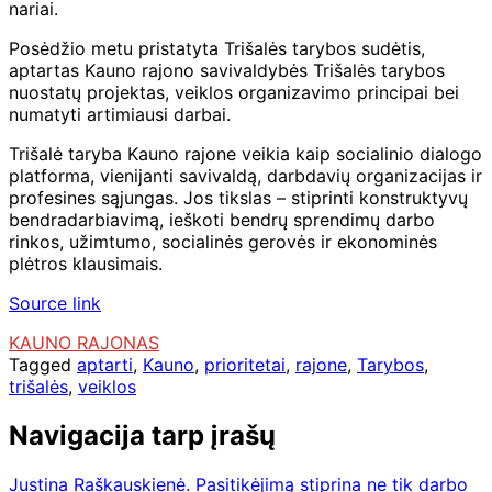
nariai.
Posėdžio metu pristatyta Trišalės tarybos sudėtis,
aptartas Kauno rajono savivaldybės Trišalės tarybos
nuostatų projektas, veiklos organizavimo principai bei
numatyti artimiausi darbai.
Trišalė taryba Kauno rajone veikia kaip socialinio dialogo
platforma, vienijanti savivaldą, darbdavių organizacijas ir
profesines sąjungas. Jos tikslas – stiprinti konstruktyvų
bendradarbiavimą, ieškoti bendrų sprendimų darbo
rinkos, užimtumo, socialinės gerovės ir ekonominės
plėtros klausimais.
Source link
KAUNO RAJONAS
Tagged
aptarti
,
Kauno
,
prioritetai
,
rajone
,
Tarybos
,
trišalės
,
veiklos
Navigacija tarp įrašų
Justina Raškauskienė. Pasitikėjimą stiprina ne tik darbo