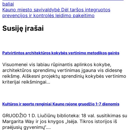
baliai
Kauno miesto savivaldybė Dėl taršos integruotos
prevencijos ir kontrolės leidimo pakeitimo
Susiję įrašai
Patvirtintos architektūros kokybės vertinimo metodikos gairės
Visuomenei vis labiau rūpinantis aplinkos kokybe,
architektūros sprendimų vertinimas įgauna vis didesnę
reikšmę. Aiškesni projektų sprendinių kokybės vertinimo
kriterijai reikšmingai…
Kultūros ir sporto renginiai Kauno rajone gruodžio 1-7 dienomis
GRUODŽIO 1 D. Liučiūnų biblioteka: 18 val. susitikimas su
Margarita Way ir jos knygos „Isėja. Tikros istorijos iš
praėjusių gyvenimų“.…