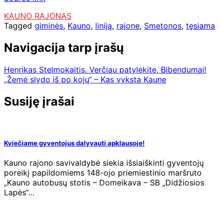
KAUNO RAJONAS
Tagged
giminės
,
Kauno
,
liniją
,
rajone
,
Smetonos
,
tęsiama
Navigacija tarp įrašų
Henrikas Stelmokaitis. Verčiau patylėkite, Bibendumai!
„Žemė slydo iš po kojų“ – Kas vyksta Kaune
Susiję įrašai
Kviečiame gyventojus dalyvauti apklausoje!
Kauno rajono savivaldybė siekia išsiaiškinti gyventojų
poreikį papildomiems 148-ojo priemiestinio maršruto
„Kauno autobusų stotis – Domeikava – SB „Didžiosios
Lapės“…