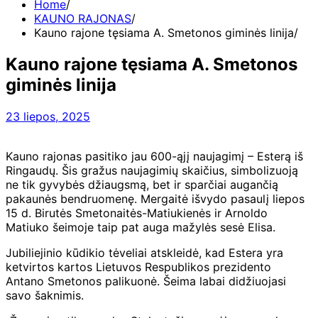
Home
KAUNO RAJONAS
Kauno rajone tęsiama A. Smetonos giminės linija
Kauno rajone tęsiama A. Smetonos
giminės linija
23 liepos, 2025
Kauno rajonas pasitiko jau 600-ąjį naujagimį – Esterą iš
Ringaudų. Šis gražus naujagimių skaičius, simbolizuoją
ne tik gyvybės džiaugsmą, bet ir sparčiai augančią
pakaunės bendruomenę. Mergaitė išvydo pasaulį liepos
15 d. Birutės Smetonaitės-Matiukienės ir Arnoldo
Matiuko šeimoje taip pat auga mažylės sesė Elisa.
Jubiliejinio kūdikio tėveliai atskleidė, kad Estera yra
ketvirtos kartos Lietuvos Respublikos prezidento
Antano Smetonos palikuonė. Šeima labai didžiuojasi
savo šaknimis.