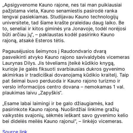
„Apsigyvenome Kauno rajone, nes tai man puikiausiai
pažįstama vieta, Kauno senamiestis pasirodė ranka
lengvai pasiekiamas. Studijavau Kauno technologijų
universitete, tad šiame krašte praleidau daug laiko. Be
to, seneliai ir kitos giminės yra Jonavoje, todėl norėjosi
būti arčiau jų“, – paklaustas kodėl pasirinko Kauno
rajoną, atsakė Esteros tėtis.
Pagausėjusios šeimynos į Raudondvario dvarą
pasveikinti atvyko Kauno rajono savivaldybės vicemeras
Laurynas Dilys. Jis tėveliams įteikė kūdikio knygą,
kurioje jie galės fiksuoti svarbiausias dukros gyvenimo
akimirkas ir tradiciškai dovanojamą kūdikio kraitelį. Taip
pat šeimai buvo perduoda ir Kauno rajono turizmo ir
verslo informacijos centro dovana – nemokamas 1 val.
plaukimas laivu „Zapyškis“.
„Esame labai laimingi ir be galo džiaugiamės, kad
pasirinkote Kauno rajoną. Nuoširdžiai linkime gražių
vaikystės svajonių, sėkmės ieškant savo gyvenimo kelio
bei didelės meilės Kauno rajonui“, – linkėjo vicemeras.
Source link