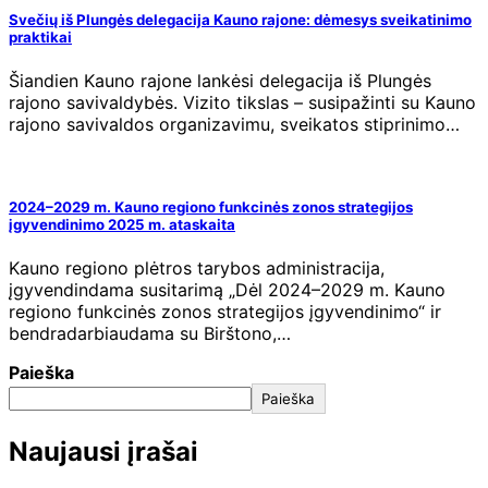
Svečių iš Plungės delegacija Kauno rajone: dėmesys sveikatinimo
praktikai
Šiandien Kauno rajone lankėsi delegacija iš Plungės
rajono savivaldybės. Vizito tikslas – susipažinti su Kauno
rajono savivaldos organizavimu, sveikatos stiprinimo…
2024–2029 m. Kauno regiono funkcinės zonos strategijos
įgyvendinimo 2025 m. ataskaita
Kauno regiono plėtros tarybos administracija,
įgyvendindama susitarimą „Dėl 2024–2029 m. Kauno
regiono funkcinės zonos strategijos įgyvendinimo“ ir
bendradarbiaudama su Birštono,…
Paieška
Paieška
Naujausi įrašai