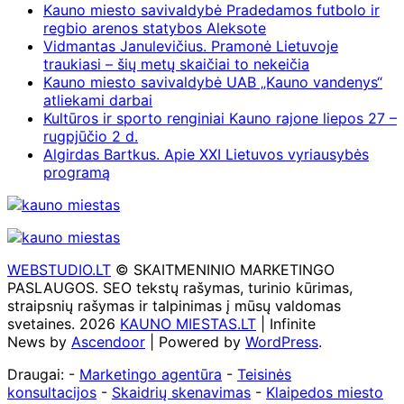
Kauno miesto savivaldybė Pradedamos futbolo ir
regbio arenos statybos Aleksote
Vidmantas Janulevičius. Pramonė Lietuvoje
traukiasi – šių metų skaičiai to nekeičia
Kauno miesto savivaldybė UAB „Kauno vandenys“
atliekami darbai
Kultūros ir sporto renginiai Kauno rajone liepos 27 –
rugpjūčio 2 d.
Algirdas Bartkus. Apie XXI Lietuvos vyriausybės
programą
WEBSTUDIO.LT
© SKAITMENINIO MARKETINGO
PASLAUGOS. SEO tekstų rašymas, turinio kūrimas,
straipsnių rašymas ir talpinimas į mūsų valdomas
svetaines. 2026
KAUNO MIESTAS.LT
| Infinite
News by
Ascendoor
| Powered by
WordPress
.
Draugai: -
Marketingo agentūra
-
Teisinės
konsultacijos
-
Skaidrių skenavimas
-
Klaipedos miesto