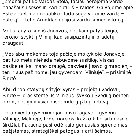
„Žmonai patiko vardas Stela, tačiau norėjome vardo
panašaus į sesės ir, kad būtų iš E raidės. Galvojome apie
Estela, bet man nepatiko. Tada sugalvojome vardą –
Esterą“, – tėtis Arnoldas dalijosi vardo kilmės istoriją.
Matiukai yra kilę iš Jonavos, bet kaip patys teigia,
reikėjo išvykti į Vilnių, kad susipažintų ir pradėtų
draugauti.
„Mes abu mokėmės toje pačioje mokykloje Jonavoje,
bet tuo metu niekada nebuvome susitikę. Viskas
pasikeitė, kai mano draugė, pakvietė į savo gimtadienį –
ten ir susipažinome, jau gyvendami Vilniuje“, – prisiminė
Birutė.
Abu dirbo statybų srityje: vyras – projektų vadovu,
Birutė – jo asistentė. Iš Vilniaus išvyko į Švediją bei ten
dirbo, bet galiausiai nusprendė grįžti į Lietuvą.
Pora miesto gyvenimo jau buvo ragavę – gyveno
Vilniuje, Malmėje, todėl norėjosi kažko kito, artimesnio
širdžiai. Pakaunė pasirodė kaip geriausias sprendimas –
pažįstamas, strategiškai patogus ir arti šeimos.