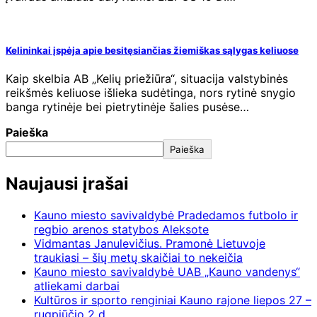
Kelininkai įspėja apie besitęsiančias žiemiškas sąlygas keliuose
Kaip skelbia AB „Kelių priežiūra“, situacija valstybinės
reikšmės keliuose išlieka sudėtinga, nors rytinė snygio
banga rytinėje bei pietrytinėje šalies pusėse…
Paieška
Paieška
Naujausi įrašai
Kauno miesto savivaldybė Pradedamos futbolo ir
regbio arenos statybos Aleksote
Vidmantas Janulevičius. Pramonė Lietuvoje
traukiasi – šių metų skaičiai to nekeičia
Kauno miesto savivaldybė UAB „Kauno vandenys“
atliekami darbai
Kultūros ir sporto renginiai Kauno rajone liepos 27 –
rugpjūčio 2 d.