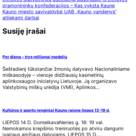
pramonininkų konfederacijos – Kas vyksta Kaune
Kauno miesto savivaldybė UAB „Kauno vandenys“
atliekami darbai
Susiję įrašai
Per dieną – trys milijonai medelių
Šeštadienį tūkstančiai žmonių dalyvavo Nacionaliniame
miškasodyje – vienoje didžiausių kasmetinių
aplinkosaugos iniciatyvų Lietuvoje. Ją organizavo
Valstybinių miškų urėdija (VMI), Aplinkos…
Kultūros ir sporto renginiai Kauno rajone liepos 13-19 d.
LIEPOS 14 D. DomeikavaNeries g. 18: 19 val.
Nemokamos krepšinio treniruotės po atviru dangumi
įvairaus amžiaus dalyviams. LIEPOS 15 D.…