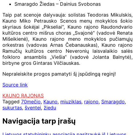
Smaragdo Žiedas – Dainius Svobonas
Taip pat scenoje dalyvauja: solistas Teodoras Mikulskis,
Kauno Miko Petrausko Scenos menų mokyklos šokio
skyriaus šokėjai „Pikseliai“, Kauno rajono Raudondvario
kultūros centro mišrus choras „Svajonė“ (vadovė Renata
Mišeikienė), Kauno rajono meno mokyklos pučiamųjų
orkestras (vadovas Arnas Čebanauskas), Kauno rajono
Ramučių kultūros centro Neveronių laisvalaikio salės
folkloro ansamblis „Viešia“ (vadovė Jolanta Balnytė),
birbyne gros Gintaras Vilčiauskas.
Nepraleiskite progos pamatyti šį įspūdingą reginį!
Source link
KAUNO RAJONAS
Tagged
70mečio
,
Kauno
,
miuziklas
,
rajono
,
Smaragdo
,
sukurtas
,
šventei
,
žiedu
Navigacija tarp įrašų
Lietuvos statybininkų asociacija pasitraukė iš Lietuvos