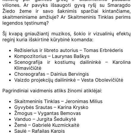
viliones. Ar pavyks išsaugoti gyvą ryšį su Smaragdo
Žiedo žeme ir savo šaknimis sparčiai kintančiame,
skaitmeniniame amžiuje? Ar Skaitmeninis Tinklas perims
legendos tęstinumą?
Šį kvapą gniaužiantį muzikos, šokio ir vizualinių efektų
reginį kuria išskirtinė kūrybinė komanda:
Režisierius ir libreto autorius – Tomas Erbrėderis
Kompozitorius – Laurynas Baškys
Scenografija ir kostiumų dailininkė – Karolina
Klimavičiūtė
Choreografas – Dainius Bervingis
Vaizdo projekcijų dailininkė – Vesta Obolevičiūtė
Pagrindiniai vaidmenis atliks žinomi atiklėjai:
Skaitmeninis Tinklas – Jeronimas Milius
Gyvybės Srautas – Karina Krysko
Žmogus – Vygantas Bemovas
Vanduo – Jurgita Šeduikytė
Žemė – Gabrielė Kuzmickaitė
Saulė – Rafailas Karpis