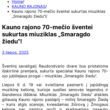
Home
KAUNO RAJONAS
Kauno rajono 70-mečio šventei sukurtas miuziklas
„Smaragdo žiedu“!
Kauno rajono 70-mečio šventei
sukurtas miuziklas „Smaragdo
žiedu“!
3 liepos, 2025
Šventinį savaitgalį Raudondvario dvare bus pristatoma
išskirtinė premjera, sukurta specialiai Kauno rajono 70-
ojo jubiliejaus progai – miuziklas „Smaragdo žiedu“.
Liepos 6 d. 19 val. kviečiame pasinerti į įspūdingą
muzikinę kelionę, kurioje susilies senovės legendos ir
šiandienos iššūkiai. Miuziklas „Smaragdo žiedu“ atskleis
giliausią Kauno rajono paslaptį – mitinį Smaragdo Žiedą
– kuris atgis scenoje, kviesdamas žiūrovą į Žmogaus
kelionę per gamtos grožį ir skaitmeninio pasaulio