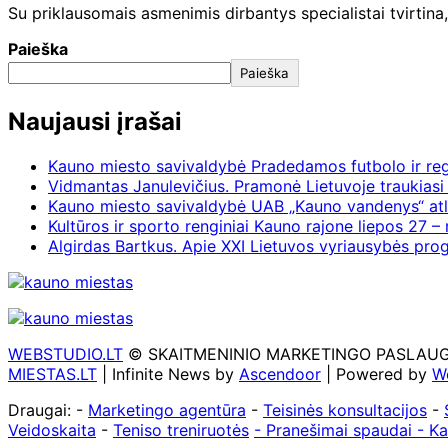
Su priklausomais asmenimis dirbantys specialistai tvirtin
Paieška
Paieška
Naujausi įrašai
Kauno miesto savivaldybė Pradedamos futbolo ir re
Vidmantas Janulevičius. Pramonė Lietuvoje traukiasi 
Kauno miesto savivaldybė UAB „Kauno vandenys“ atl
Kultūros ir sporto renginiai Kauno rajone liepos 27 – 
Algirdas Bartkus. Apie XXI Lietuvos vyriausybės pr
WEBSTUDIO.LT
© SKAITMENINIO MARKETINGO PASLAUGOS. SE
MIESTAS.LT
| Infinite News by
Ascendoor
| Powered by
W
Draugai: -
Marketingo agentūra
-
Teisinės konsultacijos
-
Veidoskaita
-
Teniso treniruotės
- Pranešimai spaudai -
Ka