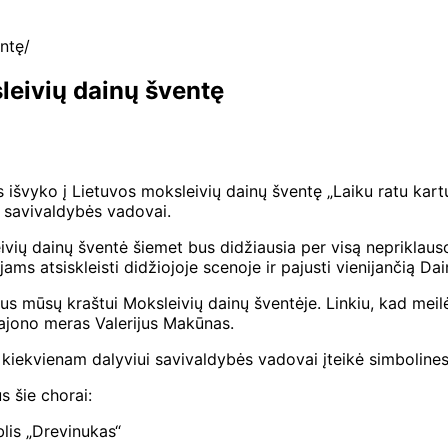
entę
sleivių dainų šventę
išvyko į Lietuvos moksleivių dainų šventę „Laiku ratu kartu“
 savivaldybės vadovai.
vių dainų šventė šiemet bus didžiausia per visą nepriklausom
jams atsiskleisti didžiojoje scenoje ir pajusti vienijančią Da
s mūsų kraštui Moksleivių dainų šventėje. Linkiu, kad meilė l
rajono meras Valerijus Makūnas.
kiekvienam dalyviui savivaldybės vadovai įteikė simbolines 
s šie chorai:
lis „Drevinukas“