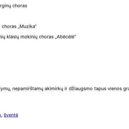
rginų choras
ų choras „Muzika“
ių klasių mokinių choras „Abėcėlė“
mų, nepamirštamų akimirkų ir džiaugsmo tapus vienos graži
o
,
šventė