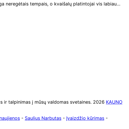
a neregėtais tempais, o kvaišalų platintojai vis labiau…
ir talpinimas į mūsų valdomas svetaines. 2026
KAUNO
naujienos
-
Saulius Narbutas
-
Įvaizdžio kūrimas
-