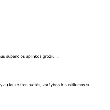
mus supančios aplinkos grožiu,…
vių laukė treniruotės, varžybos ir susitikimas su…