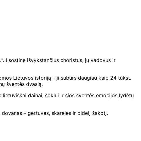
. Į sostinę išvykstančius choristus, jų vadovus ir
os Lietuvos istoriją – ji suburs daugiau kaip 24 tūkst.
inų šventės dvasią.
ietuviškai dainai, šokiui ir šios šventės emocijos lydėtų
dovanas – gertuves, skareles ir didelį šakotį.