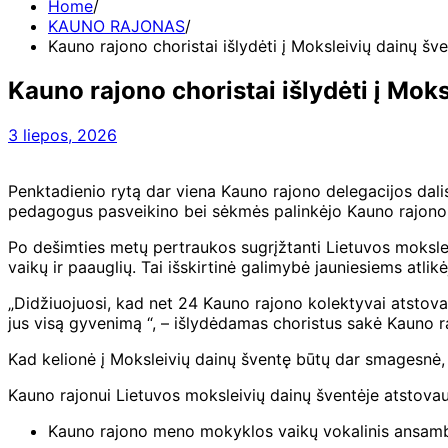
Home
KAUNO RAJONAS
Kauno rajono choristai išlydėti į Moksleivių dainų šv
Kauno rajono choristai išlydėti į Mok
3 liepos, 2026
Penktadienio rytą dar viena Kauno rajono delegacijos dalis 
pedagogus pasveikino bei sėkmės palinkėjo Kauno rajono
Po dešimties metų pertraukos sugrįžtanti Lietuvos mokslei
vaikų ir paauglių. Tai išskirtinė galimybė jauniesiems atlikė
„Didžiuojuosi, kad net 24 Kauno rajono kolektyvai atstovau
jus visą gyvenimą “, – išlydėdamas choristus sakė Kauno 
Kad kelionė į Moksleivių dainų šventę būtų dar smagesnė, 
Kauno rajonui Lietuvos moksleivių dainų šventėje atstovau
Kauno rajono meno mokyklos vaikų vokalinis ansamb