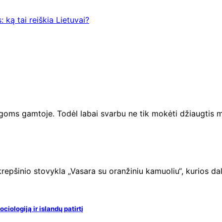
 ką tai reiškia Lietuvai?
goms gamtoje. Todėl labai svarbu ne tik mokėti džiaugtis 
šinio stovykla „Vasara su oranžiniu kamuoliu“, kurios daly
iologiją ir islandų patirtį