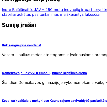
Indrė Balčiūnaitė. JAV – 250 metų inovacijų ir partnerystės:
stabiliai aukštas pasitenkinimas ir aiškėjantys lūkesčiai
Susiję įrašai
Būk saugus prie vandens!
Vasara – puikus metas atostogoms ir įvairiausioms pramo
Domeikavoje – aktyvi ir emocijų kupina krepšinio diena
Šiandien Domeikavos gimnazijoje vyko nemokama vaikų krep
Kovai su kvaišalais mokyklose Kauno rajono savivaldybė pasitelkė soc