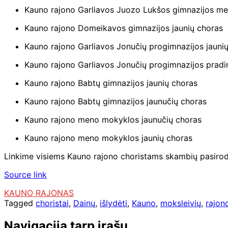
Kauno rajono Garliavos Juozo Lukšos gimnazijos me
Kauno rajono Domeikavos gimnazijos jaunių choras
Kauno rajono Garliavos Jonučių progimnazijos jauni
Kauno rajono Garliavos Jonučių progimnazijos pradin
Kauno rajono Babtų gimnazijos jaunių choras
Kauno rajono Babtų gimnazijos jaunučių choras
Kauno rajono meno mokyklos jaunučių choras
Kauno rajono meno mokyklos jaunių choras
Linkime visiems Kauno rajono choristams skambių pasirody
Source link
KAUNO RAJONAS
Tagged
choristai
,
Dainų
,
išlydėti
,
Kauno
,
moksleivių
,
rajon
Navigacija tarp įrašų