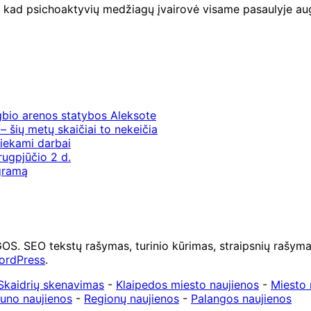
a, kad psichoaktyvių medžiagų įvairovė visame pasaulyje aug
gbio arenos statybos Aleksote
– šių metų skaičiai to nekeičia
iekami darbai
rugpjūčio 2 d.
ogramą
O tekstų rašymas, turinio kūrimas, straipsnių rašymas 
ordPress
.
Skaidrių skenavimas
-
Klaipedos miesto naujienos
-
Miesto 
uno naujienos
-
Regionų naujienos
-
Palangos naujienos