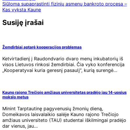
Siūloma supaprastinti fizinių asmenų bankroto procesą –
Kas vyksta Kaune
Susiję įrašai
Žemdirbiai aptarė kooperacijos problemas
Ketvirtadienį į Raudondvario dvaro menų inkubatorių iš
visos Lietuvos rinkosi žemdirbiai. Čia vyko konferencija
„Kooperatyvai kuria geresnį pasaulį“, kurią surengė…
Kauno rajono Trečiojo amžiaus universitetas pradėjo jau 14-uosius
mokslo metus
Minint Tarptautinę pagyvenusių žmonių dieną,
Domeikavos laisvalaikio salėje Kauno rajono Trečiojo
amžiaus universiteto (TAU) studentai iškilmingai pradėjo
dar vienus, jau…