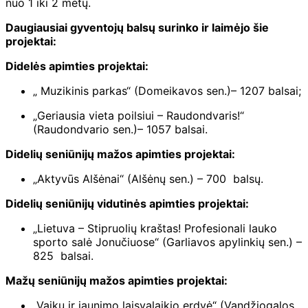
nuo 1 iki 2 metų.
Daugiausiai gyventojų balsų surinko ir laimėjo šie
projektai:
Didelės apimties projektai:
„ Muzikinis parkas“ (Domeikavos sen.)– 1207 balsai;
„Geriausia vieta poilsiui – Raudondvaris!“
(Raudondvario sen.)– 1057 balsai.
Didelių seniūnijų mažos apimties projektai:
„Aktyvūs Alšėnai“ (Alšėnų sen.) – 700 balsų.
Didelių seniūnijų vidutinės apimties projektai:
„Lietuva – Stipruolių kraštas! Profesionali lauko
sporto salė Jonučiuose“ (Garliavos apylinkių sen.) –
825 balsai.
Mažų seniūnijų mažos apimties projektai:
„Vaikų ir jaunimo laisvalaikio erdvė“ (Vandžiogalos