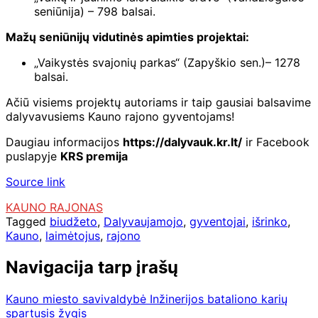
seniūnija) – 798 balsai.
Mažų seniūnijų vidutinės apimties projektai:
„Vaikystės svajonių parkas“ (Zapyškio sen.)– 1278
balsai.
Ačiū visiems projektų autoriams ir taip gausiai balsavime
dalyvavusiems Kauno rajono gyventojams!
Daugiau informacijos
https://dalyvauk.kr.lt/
ir Facebook
puslapyje
KRS premija
Source link
KAUNO RAJONAS
Tagged
biudžeto
,
Dalyvaujamojo
,
gyventojai
,
išrinko
,
Kauno
,
laimėtojus
,
rajono
Navigacija tarp įrašų
Kauno miesto savivaldybė Inžinerijos bataliono karių
spartusis žygis