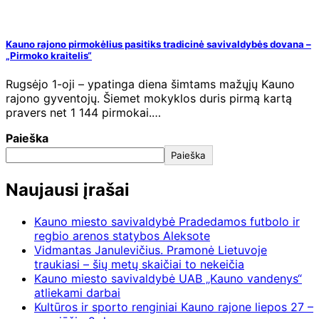
Kauno rajono pirmokėlius pasitiks tradicinė savivaldybės dovana –
„Pirmoko kraitelis“
Rugsėjo 1-oji – ypatinga diena šimtams mažųjų Kauno
rajono gyventojų. Šiemet mokyklos duris pirmą kartą
pravers net 1 144 pirmokai.…
Paieška
Paieška
Naujausi įrašai
Kauno miesto savivaldybė Pradedamos futbolo ir
regbio arenos statybos Aleksote
Vidmantas Janulevičius. Pramonė Lietuvoje
traukiasi – šių metų skaičiai to nekeičia
Kauno miesto savivaldybė UAB „Kauno vandenys“
atliekami darbai
Kultūros ir sporto renginiai Kauno rajone liepos 27 –