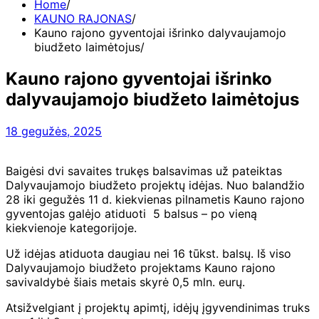
Home
KAUNO RAJONAS
Kauno rajono gyventojai išrinko dalyvaujamojo
biudžeto laimėtojus
Kauno rajono gyventojai išrinko
dalyvaujamojo biudžeto laimėtojus
18 gegužės, 2025
Baigėsi dvi savaites trukęs balsavimas už pateiktas
Dalyvaujamojo biudžeto projektų idėjas. Nuo balandžio
28 iki gegužės 11 d. kiekvienas pilnametis Kauno rajono
gyventojas galėjo atiduoti 5 balsus – po vieną
kiekvienoje kategorijoje.
Už idėjas atiduota daugiau nei 16 tūkst. balsų. Iš viso
Dalyvaujamojo biudžeto projektams Kauno rajono
savivaldybė šiais metais skyrė 0,5 mln. eurų.
Atsižvelgiant į projektų apimtį, idėjų įgyvendinimas truks