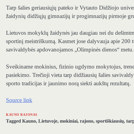
Tarp šalies geriausiųjų pateko ir Vytauto Didžiojo univ
žaidynių didžiųjų gimnazijų ir progimnazijų pirmoje gr
Lietuvos mokyklų žaidynės jau daugiau nei du dešimtm
sportinį meistriškumą. Kasmet jose dalyvauja apie 200 t
savivaldybės apdovanojamos „Olimpinės dienos“ metu.
Sveikiname mokinius, fizinio ugdymo mokytojus, trener
pasiekimo. Trečioji vieta tarp didžiausių šalies savival
sporto tradicijas ir jaunimo norą siekti aukštų rezultatų.
Source link
KAUNO RAJONAS
Tagged
Kauno
,
Lietuvoje
,
mokiniai
,
rajono
,
sportiškiausių
,
tar