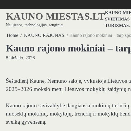
Skip
to
KAUNO MIE
KAUNO MIESTAS.LT
content
ŠVIETIMAS
Naujienos, technologijos, renginiai
TURIZMAS,
Home
KAUNO RAJONAS
Kauno rajono mokiniai – tarp spo
Kauno rajono mokiniai – tarp
8 birželio, 2026
Šeštadienį Kaune, Nemuno saloje, vykusioje Lietuvos ta
2025–2026 mokslo metų Lietuvos mokyklų žaidynių nuga
Kauno rajono savivaldybė daugiausia mokinių turinčių
nuoseklų mokinių, mokytojų, trenerių ir mokyklų bendr
sveiką gyvenseną.