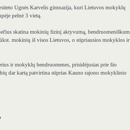
ersiteto Ugnės Karvelis gimnazija, kuri Lietuvos mokyklų
upėje pelnė
3
vietą.
ečius skatina mokinių fizinį aktyvumą, bendruomeniškumą
ūkst. mokinių iš visos Lietuvos, o stipriausios mokyklos ir
ius ir mokyklų bendruomenes, prisidėjusias prie šio
dybių dar kartą patvirtina stiprias Kauno rajono mokyklinio
p