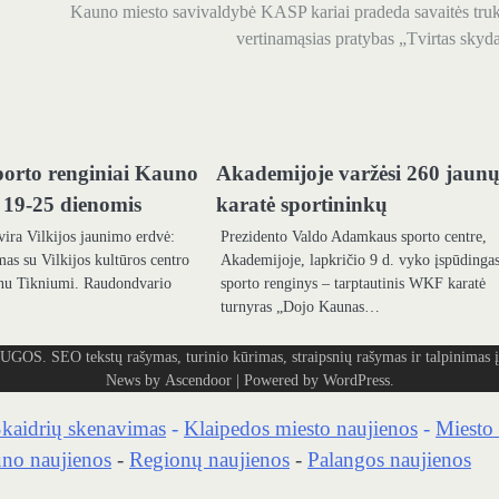
Kauno miesto savivaldybė KASP kariai pradeda savaitės tru
vertinamąsias pratybas „Tvirtas skyd
sporto renginiai Kauno
Akademijoje varžėsi 260 jaun
o 19-25 dienomis
karatė sportininkų
ra Vilkijos jaunimo erdvė:
Prezidento Valdo Adamkaus sporto centre,
mas su Vilkijos kultūros centro
Akademijoje, lapkričio 9 d. vyko įspūdinga
ūnu Tikniumi. Raudondvario
sporto renginys – tarptautinis WKF karatė
…
turnyras „Dojo Kaunas…
tekstų rašymas, turinio kūrimas, straipsnių rašymas ir talpinimas į 
News by
Ascendoor
| Powered by
WordPress
.
kaidrių skenavimas
-
Klaipedos miesto naujienos
-
Miesto 
no naujienos
-
Regionų naujienos
-
Palangos naujienos