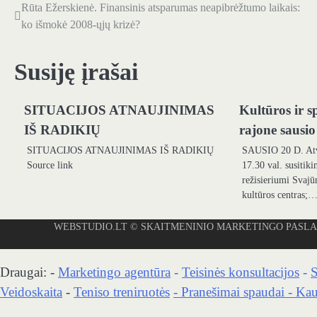
Rūta Ežerskienė. Finansinis atsparumas neapibrėžtumo laikais:
Navigacija
ko išmokė 2008-ųjų krizė?
tarp
įrašų
Susiję įrašai
SITUACIJOS ATNAUJINIMAS
Kultūros ir 
IŠ RADIKIŲ
rajone sausi
SITUACIJOS ATNAUJINIMAS IŠ RADIKIŲ
SAUSIO 20 D. Atvi
Source link
17.30 val. susitiki
režisieriumi Svaj
kultūros centras;
WEBSTUDIO.LT
© SKAITMENINIO MARKETINGO PASLAUGOS. SEO 
Draugai: -
Marketingo agentūra
-
Teisinės konsultacijos
-
S
Veidoskaita
-
Teniso treniruotės
- Pranešimai spaudai -
Kau