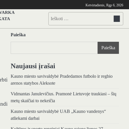
Ketvirtadienis, Rgp 6, 2026
TVARKA
Ieškoti:
KATA
Paieška
Paieška
Naujausi įrašai
Kauno miesto savivaldybė Pradedamos futbolo ir regbio
rbti
arenos statybos Aleksote
Vidmantas Janulevičius. Pramonė Lietuvoje traukiasi – šių
metų skaičiai to nekeičia
indi
Kauno miesto savivaldybė UAB „Kauno vandenys“
atliekami darbai