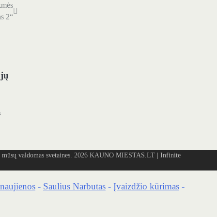
kmės
as 2“
ųjų
s
mūsų valdomas svetaines. 2026
KAUNO MIESTAS.LT
| Infinite
naujienos
-
Saulius Narbutas
-
Įvaizdžio kūrimas
-