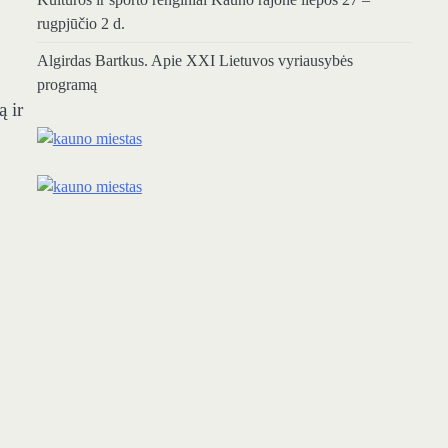
Kultūros ir sporto renginiai Kauno rajone liepos 27 –
rugpjūčio 2 d.
Algirdas Bartkus. Apie XXI Lietuvos vyriausybės
programą
 ir