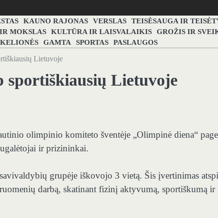
STAS
KAUNO RAJONAS
VERSLAS
TEISĖSAUGA IR TEISĖ
 IR MOKSLAS
KULTŪRA IR LAISVALAIKIS
GROŽIS IR SVEI
 KELIONĖS
GAMTA
SPORTAS
PASLAUGOS
rtiškiausių Lietuvoje
 sportiškiausių Lietuvoje
utinio olimpinio komiteto šventėje „Olimpinė diena“ page
lėtojai ir prizininkai.
 savivaldybių grupėje iškovojo
3
vietą. Šis įvertinimas atsp
uomenių darbą, skatinant fizinį aktyvumą, sportiškumą ir