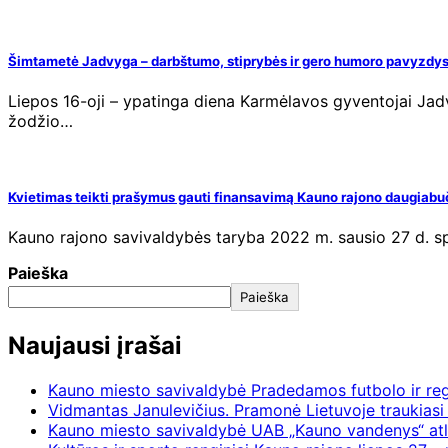
Šimtametė Jadvyga – darbštumo, stiprybės ir gero humoro pavyzdy
Liepos 16-oji – ypatinga diena Karmėlavos gyventojai Jadv
žodžio…
Kvietimas teikti prašymus gauti finansavimą Kauno rajono daugia
Kauno rajono savivaldybės taryba 2022 m. sausio 27 d. 
Paieška
Paieška
Naujausi įrašai
Kauno miesto savivaldybė Pradedamos futbolo ir re
Vidmantas Janulevičius. Pramonė Lietuvoje traukiasi 
Kauno miesto savivaldybė UAB „Kauno vandenys“ atl