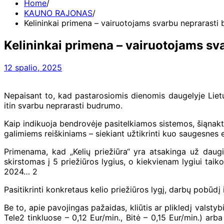
Home
KAUNO RAJONAS
Kelininkai primena – vairuotojams svarbu neprarasti
Kelininkai primena – vairuotojams s
12 spalio, 2025
Nepaisant to, kad pastarosiomis dienomis daugelyje Liet
itin svarbu neprarasti budrumo.
Kaip indikuoja bendrovėje pasitelkiamos sistemos, šiąnakt Ry
galimiems reiškiniams – siekiant užtikrinti kuo saugesnes 
Primenama, kad „Kelių priežiūra“ yra atsakinga už daugia
skirstomas į 5 priežiūros lygius, o kiekvienam lygiui taik
2024… 2
Pasitikrinti konkretaus kelio priežiūros lygį, darbų pobūdį 
Be to, apie pavojingas pažaidas, kliūtis ar plikledį valstyb
Tele2 tinkluose – 0,12 Eur/min., Bitė – 0,15 Eur/min.) a