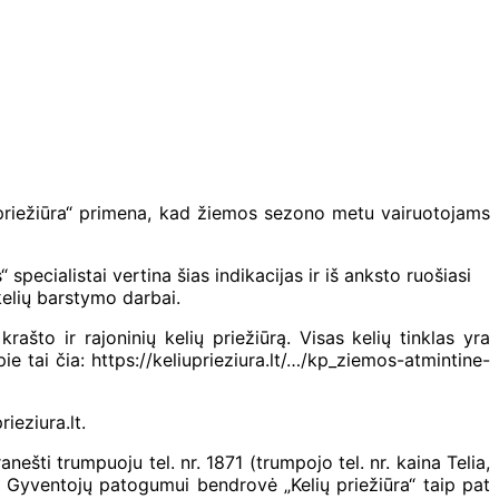
 priežiūra“ primena, kad žiemos sezono metu vairuotojams
specialistai vertina šias indikacijas ir iš anksto ruošiasi
kelių barstymo darbai.
što ir rajoninių kelių priežiūrą. Visas kelių tinklas yra
e tai čia: https://keliuprieziura.lt/…/kp_ziemos-atmintine-
ieziura.lt.
nešti trumpuoju tel. nr. 1871 (trumpojo tel. nr. kaina Telia,
. Gyventojų patogumui bendrovė „Kelių priežiūra“ taip pat