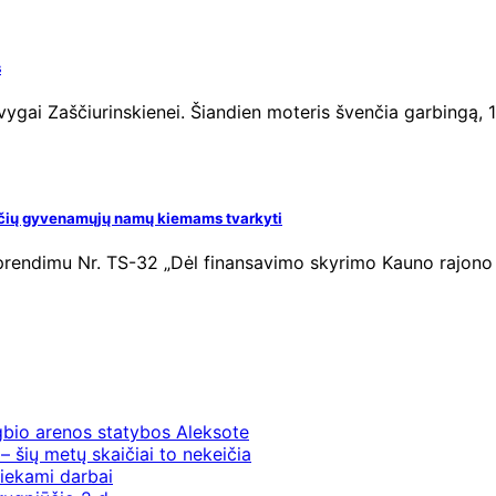
s
ygai Zaščiurinskienei. Šiandien moteris švenčia garbingą, 1
bučių gyvenamųjų namų kiemams tvarkyti
sprendimu Nr. TS-32 „Dėl finansavimo skyrimo Kauno rajo
gbio arenos statybos Aleksote
– šių metų skaičiai to nekeičia
iekami darbai