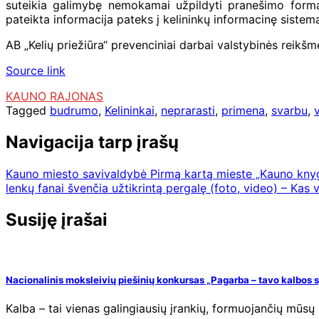
suteikia galimybę nemokamai užpildyti pranešimo formą i
pateikta informacija pateks į kelininkų informacinę sistem
AB „Kelių priežiūra“ prevenciniai darbai valstybinės reikš
Source link
KAUNO RAJONAS
Tagged
budrumo
,
Kelininkai
,
neprarasti
,
primena
,
svarbu
,
Navigacija tarp įrašų
Kauno miesto savivaldybė Pirmą kartą mieste „Kauno kn
lenkų fanai švenčia užtikrintą pergalę (foto, video) – Kas
Susiję įrašai
Nacionalinis moksleivių piešinių konkursas „Pagarba – tavo kalbos 
Kalba – tai vienas galingiausių įrankių, formuojančių mūsų po