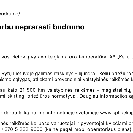
 budrumo
varbu neprarasti budrumo
uvos vietovių vyravo teigiama oro temperatūra, AB „Kelių
tų Lietuvoje galimas reiškinys – lijundra. „Kelių priežiūros“ 
eismo sąlygas, atliekami prevenciniai valstybinės reikšmės 
u kaip 21 500 km valstybinės reikšmės – magistralinių, kra
omi skirtingi priežiūros normatyvai. Daugiau informacijos api
ir darbo laiką galima internetinėje svetainėje www.kpl.keliupr
inės reikšmės keliuose vairuotojai ir gyventojai kviečiami pra
rba +370 5 232 9600 (kaina pagal mob. operatoriaus planą)