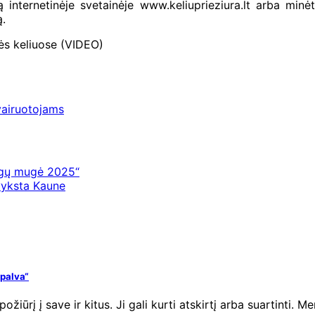
nternetinėje svetainėje www.keliuprieziura.lt arba minėt
ą.
mės keliuose (VIDEO)
vairuotojams
ygų mugė 2025“
 vyksta Kaune
spalva“
žiūrį į save ir kitus. Ji gali kurti atskirtį arba suartinti. 