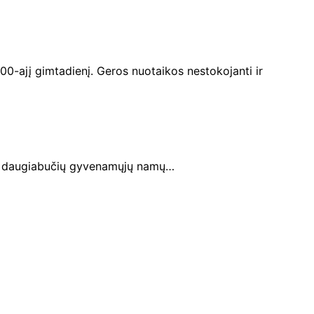
00-ajį gimtadienį. Geros nuotaikos nestokojanti ir
no daugiabučių gyvenamųjų namų…