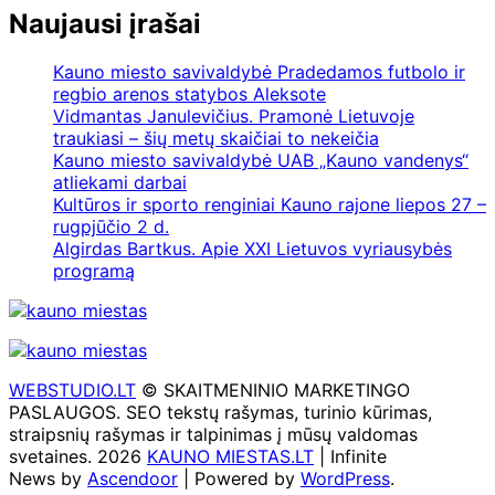
Naujausi įrašai
Kauno miesto savivaldybė Pradedamos futbolo ir
regbio arenos statybos Aleksote
Vidmantas Janulevičius. Pramonė Lietuvoje
traukiasi – šių metų skaičiai to nekeičia
Kauno miesto savivaldybė UAB „Kauno vandenys“
atliekami darbai
Kultūros ir sporto renginiai Kauno rajone liepos 27 –
rugpjūčio 2 d.
Algirdas Bartkus. Apie XXI Lietuvos vyriausybės
programą
WEBSTUDIO.LT
© SKAITMENINIO MARKETINGO
PASLAUGOS. SEO tekstų rašymas, turinio kūrimas,
straipsnių rašymas ir talpinimas į mūsų valdomas
svetaines. 2026
KAUNO MIESTAS.LT
| Infinite
News by
Ascendoor
| Powered by
WordPress
.