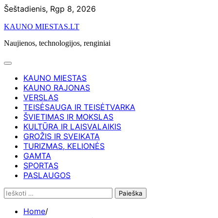
Skip
Šeštadienis, Rgp 8, 2026
to
KAUNO MIESTAS.LT
content
Naujienos, technologijos, renginiai
KAUNO MIESTAS
KAUNO RAJONAS
VERSLAS
TEISĖSAUGA IR TEISĖTVARKA
ŠVIETIMAS IR MOKSLAS
KULTŪRA IR LAISVALAIKIS
GROŽIS IR SVEIKATA
TURIZMAS, KELIONĖS
GAMTA
SPORTAS
PASLAUGOS
Ieškoti:
Home