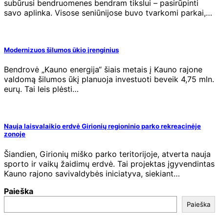
subūrusi bendruomenes bendram tikslui – pasirūpinti
savo aplinka. Visose seniūnijose buvo tvarkomi parkai,…
Modernizuos šilumos ūkio įrenginius
Bendrovė „Kauno energija“ šiais metais į Kauno rajone
valdomą šilumos ūkį planuoja investuoti beveik 4,75 mln.
eurų. Tai leis plėsti…
Nauja laisvalaikio erdvė Girionių regioninio parko rekreacinėje
zonoje
Šiandien, Girionių miško parko teritorijoje, atverta nauja
sporto ir vaikų žaidimų erdvė. Tai projektas įgyvendintas
Kauno rajono savivaldybės iniciatyva, siekiant…
Paieška
Paieška