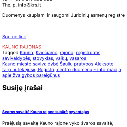
The. p. info@krs.lt
Duomenys kaupiami ir saugomi Juridinių asmenų registre
Source link
KAUNO RAJONAS
Tagged
Kauno
,
Kviečiame
,
rajono
,
registruotis
,
savivaldybės
,
stovyklas
,
vaikų
,
vasaros
Navigacija
Kauno miesto savivaldybė Šaulių pratybos Aleksote
tarp nutekėjusių Registrų centro duomenų – informacija
tarp
apie žvalgybos pareigūnus
įrašų
Susiję įrašai
Švaros savaitė Kauno rajone subūrė gyventojus
Praėjusią savaitę Kauno rajone vyko švaros savaitė,