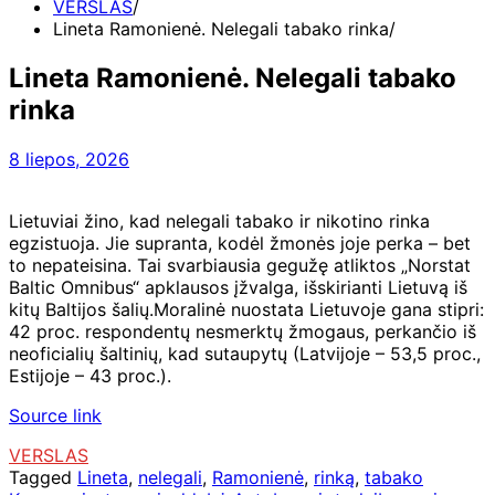
VERSLAS
Lineta Ramonienė. Nelegali tabako rinka
Lineta Ramonienė. Nelegali tabako
rinka
8 liepos, 2026
Lietuviai žino, kad nelegali tabako ir nikotino rinka
egzistuoja. Jie supranta, kodėl žmonės joje perka – bet
to nepateisina. Tai svarbiausia gegužę atliktos „Norstat
Baltic Omnibus“ apklausos įžvalga, išskirianti Lietuvą iš
kitų Baltijos šalių.Moralinė nuostata Lietuvoje gana stipri:
42 proc. respondentų nesmerktų žmogaus, perkančio iš
neoficialių šaltinių, kad sutaupytų (Latvijoje – 53,5 proc.,
Estijoje – 43 proc.).
Source link
VERSLAS
Tagged
Lineta
,
nelegali
,
Ramonienė
,
rinką
,
tabako