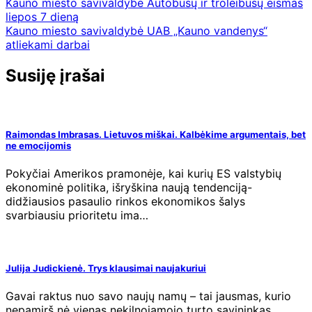
Navigacija
Kauno miesto savivaldybė Autobusų ir troleibusų eismas
liepos 7 dieną
tarp
Kauno miesto savivaldybė UAB „Kauno vandenys“
įrašų
atliekami darbai
Susiję įrašai
Raimondas Imbrasas. Lietuvos miškai. Kalbėkime argumentais, bet
ne emocijomis
Pokyčiai Amerikos pramonėje, kai kurių ES valstybių
ekonominė politika, išryškina naują tendenciją-
didžiausios pasaulio rinkos ekonomikos šalys
svarbiausiu prioritetu ima…
Julija Judickienė. Trys klausimai naujakuriui
Gavai raktus nuo savo naujų namų – tai jausmas, kurio
nepamirš nė vienas nekilnojamojo turto savininkas.