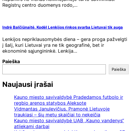
Registrų centro duomenys rodo,…
Indrė Balčiūnaitė. Kodėl Lenkijos rinkos svarba Lietuvai tik auga
Lenkijos nepriklausomybės diena – gera proga pažvelgti
į šalį, kuri Lietuvai yra ne tik geografinė, bet ir
ekonominė sąjungininkė. Lenkija…
Paieška
Paieška
Naujausi įrašai
Kauno miesto savivaldybė Pradedamos futbolo ir
regbio arenos statybos Aleksote
Vidmantas Janulevičius. Pramonė Lietuvoje
traukiasi – šių metų skaičiai to nekeičia
Kauno miesto savivaldybė UAB „Kauno vandenys“
atliekami darbai