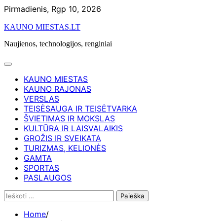
Skip
Pirmadienis, Rgp 10, 2026
to
KAUNO MIESTAS.LT
content
Naujienos, technologijos, renginiai
KAUNO MIESTAS
KAUNO RAJONAS
VERSLAS
TEISĖSAUGA IR TEISĖTVARKA
ŠVIETIMAS IR MOKSLAS
KULTŪRA IR LAISVALAIKIS
GROŽIS IR SVEIKATA
TURIZMAS, KELIONĖS
GAMTA
SPORTAS
PASLAUGOS
Ieškoti:
Home