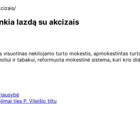
cizais
kia lazdą su akcizais
 visuotinas nekilojamo turto mokestis, apmokestintas turto 
liui ir tabakui, reformuota mokestinė sistema, kuri kris di
riausybė
ai ties P. Vileišio tiltu