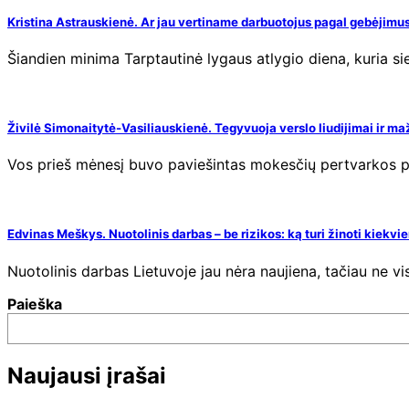
Kristina Astrauskienė. Ar jau vertiname darbuotojus pagal gebėjimus,
Šiandien minima Tarptautinė lygaus atlygio diena, kuria s
Živilė Simonaitytė-Vasiliauskienė. Tegyvuoja verslo liudijimai ir ma
Vos prieš mėnesį buvo paviešintas mokesčių pertvarkos p
Edvinas Meškys. Nuotolinis darbas – be rizikos: ką turi žinoti kiekv
Nuotolinis darbas Lietuvoje jau nėra naujiena, tačiau ne vi
Paieška
Naujausi įrašai