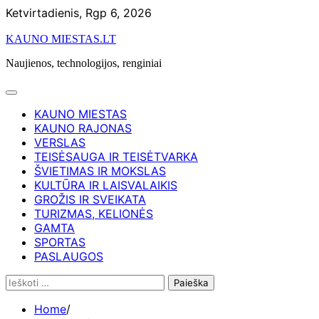
Skip
Ketvirtadienis, Rgp 6, 2026
to
KAUNO MIESTAS.LT
content
Naujienos, technologijos, renginiai
KAUNO MIESTAS
KAUNO RAJONAS
VERSLAS
TEISĖSAUGA IR TEISĖTVARKA
ŠVIETIMAS IR MOKSLAS
KULTŪRA IR LAISVALAIKIS
GROŽIS IR SVEIKATA
TURIZMAS, KELIONĖS
GAMTA
SPORTAS
PASLAUGOS
Ieškoti:
Home