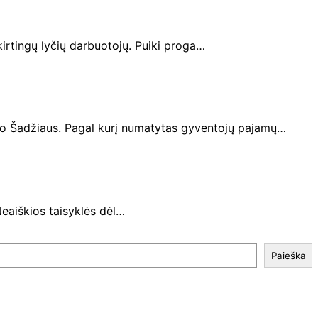
kirtingų lyčių darbuotojų. Puiki proga…
to Šadžiaus. Pagal kurį numatytas gyventojų pajamų…
Neaiškios taisyklės dėl…
Paieška