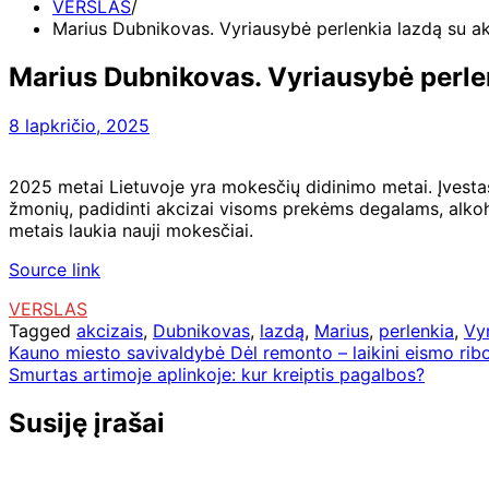
VERSLAS
Marius Dubnikovas. Vyriausybė perlenkia lazdą su ak
Marius Dubnikovas. Vyriausybė perlen
8 lapkričio, 2025
2025 metai Lietuvoje yra mokesčių didinimo metai. Įvestas
žmonių, padidinti akcizai visoms prekėms degalams, alkoho
metais laukia nauji mokesčiai.
Source link
VERSLAS
Tagged
akcizais
,
Dubnikovas
,
lazdą
,
Marius
,
perlenkia
,
Vy
Navigacija
Kauno miesto savivaldybė Dėl remonto – laikini eismo ribojim
Smurtas artimoje aplinkoje: kur kreiptis pagalbos?
tarp
įrašų
Susiję įrašai