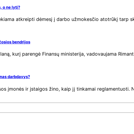
 o ne lytį?
iekiama atkreipti dėmesį į darbo užmokesčio atotrūkį tarp s
žosios bendrijos
laną, kurį parengė Finansų ministerija, vadovaujama Riman
ienas darbdavys?
sos įmonės ir įstaigos žino, kaip jį tinkamai reglamentuoti. 