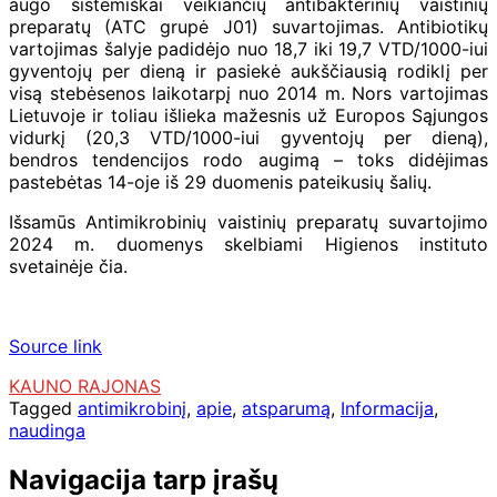
augo sistemiškai veikiančių antibakterinių vaistinių
preparatų (ATC grupė J01) suvartojimas. Antibiotikų
vartojimas šalyje padidėjo nuo 18,7 iki 19,7 VTD/1000-iui
gyventojų per dieną ir pasiekė aukščiausią rodiklį per
visą stebėsenos laikotarpį nuo 2014 m. Nors vartojimas
Lietuvoje ir toliau išlieka mažesnis už Europos Sąjungos
vidurkį (20,3 VTD/1000-iui gyventojų per dieną),
bendros tendencijos rodo augimą – toks didėjimas
pastebėtas 14-oje iš 29 duomenis pateikusių šalių.
Išsamūs Antimikrobinių vaistinių preparatų suvartojimo
2024 m. duomenys skelbiami Higienos instituto
svetainėje čia.
Source link
KAUNO RAJONAS
Tagged
antimikrobinį
,
apie
,
atsparumą
,
Informacija
,
naudinga
Navigacija tarp įrašų