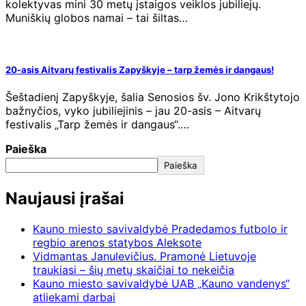
kolektyvas mini 30 metų įstaigos veiklos jubiliejų.
Muniškių globos namai – tai šiltas…
20-asis Aitvarų festivalis Zapyškyje – tarp žemės ir dangaus!
Šeštadienį Zapyškyje, šalia Senosios šv. Jono Krikštytojo
bažnyčios, vyko jubiliejinis – jau 20-asis – Aitvarų
festivalis „Tarp žemės ir dangaus“.…
Paieška
Paieška
Naujausi įrašai
Kauno miesto savivaldybė Pradedamos futbolo ir
regbio arenos statybos Aleksote
Vidmantas Janulevičius. Pramonė Lietuvoje
traukiasi – šių metų skaičiai to nekeičia
Kauno miesto savivaldybė UAB „Kauno vandenys“
atliekami darbai