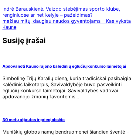
Indrė Barauskienė. Vaizdo stebėjimas sporto klube,
renginiuose ar net kelyje – pažeidimas?
mažiau mitų, daugiau naudos gyventojams – Kas vyksta
Kaune
Susiję įrašai
Apdovanoti Kauno rajono kalėdinių eglučių konkurso laimėtojai
Simbolinę Trijų Karalių dieną, kuria tradiciškai pasibaigia
kalėdinis laikotarpis, Savivaldybėje buvo pasveikinti
eglučių konkurso laimėtojai. Savivaldybės vadovai
apdovanojo žmonių favoritėmis…
30 metų atjautos ir prieglobsčio
Muniškių globos namų bendruomenei šiandien šventė –