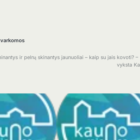
tvarkomos
nantys ir pelną skinantys jaunuoliai – kaip su jais kovoti? –
vyksta K