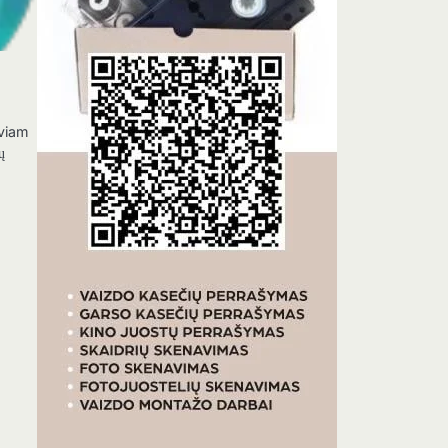
o
yviam
ų