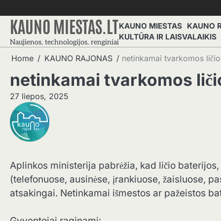
Skip
to
KAUNO MIESTAS.LT
KAUNO MIESTAS
KAUNO 
content
KULTŪRA IR LAISVALAIKIS
Naujienos, technologijos, renginiai
Home
KAUNO RAJONAS
netinkamai tvarkomos ličio 
netinkamai tvarkomos ličio 
27 liepos, 2025
Aplinkos ministerija pabrėžia, kad ličio baterij
(telefonuose, ausinėse, įrankiuose, žaisluose, pas
atsakingai. Netinkamai išmestos ar pažeistos bat
Gyventojai raginami: