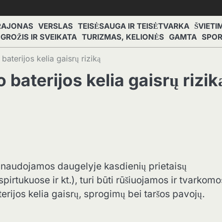
RAJONAS
VERSLAS
TEISĖSAUGA IR TEISĖTVARKA
ŠVIETI
GROŽIS IR SVEIKATA
TURIZMAS, KELIONĖS
GAMTA
SPO
baterijos kelia gaisrų riziką
baterijos kelia gaisrų rizik
os, naudojamos daugelyje kasdienių prietaisų
pirtukuose ir kt.), turi būti rūšiuojamos ir tvarkomo
erijos kelia gaisrų, sprogimų bei taršos pavojų.