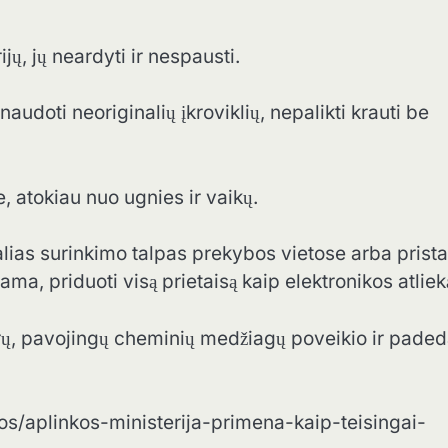
jų, jų neardyti ir nespausti.
naudoti neoriginalių įkroviklių, nepalikti krauti be
je, atokiau nuo ugnies ir vaikų.
alias surinkimo talpas prekybos vietose arba prista
riama, priduoti visą prietaisą kaip elektronikos atliek
ų, pavojingų cheminių medžiagų poveikio ir pade
enos/aplinkos-ministerija-primena-kaip-teisingai-