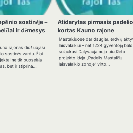
pšinio sostinėje –
Atidarytas pirmasis padeli
eičiai ir dėmesys
kortas Kauno rajone
Mastaičiuose dar daugiau erdvių akt
laisvalaikiui – net 1224 gyventojų bals
uno rajonas didžiuojasi
sulaukusi Dalyvaujamojo biudžeto
io sostinės vardu. Šiai
projekto idėja „Padelis Mastaičių
jektai ne tik puoselėja
laisvalaikio zonoje“ virto…
jas, bet ir stiprina…