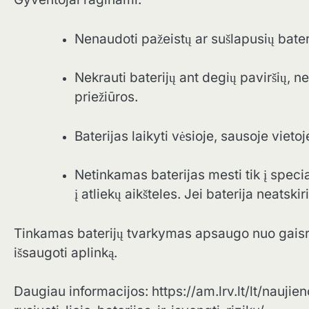
Nenaudoti pažeistų ar sušlapusių bateri
Nekrauti baterijų ant degių paviršių, ne
priežiūros.
Baterijas laikyti vėsioje, sausoje vieto
Netinkamas baterijas mesti tik į speci
į atliekų aikšteles. Jei baterija neatski
Tinkamas baterijų tvarkymas apsaugo nuo gaisr
išsaugoti aplinką.
Daugiau informacijos: https://am.lrv.lt/lt/nauji