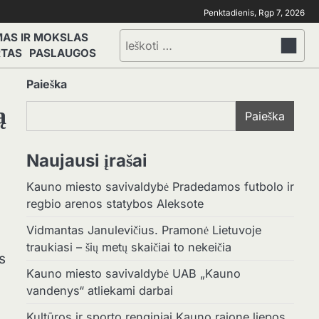
Penktadienis, Rgp 7, 2026
MAS IR MOKSLAS
Ieškoti:
RTAS
PASLAUGOS
Paieška
ą
Paieška
Naujausi įrašai
Kauno miesto savivaldybė Pradedamos futbolo ir
regbio arenos statybos Aleksote
Vidmantas Janulevičius. Pramonė Lietuvoje
traukiasi – šių metų skaičiai to nekeičia
s
Kauno miesto savivaldybė UAB „Kauno
vandenys“ atliekami darbai
Kultūros ir sporto renginiai Kauno rajone liepos