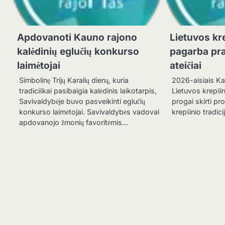
Apdovanoti Kauno rajono
Lietuvos kre
kalėdinių eglučių konkurso
pagarba pra
laimėtojai
ateičiai
Simbolinę Trijų Karalių dieną, kuria
2026-aisiais Ka
tradiciškai pasibaigia kalėdinis laikotarpis,
Lietuvos krepšin
Savivaldybėje buvo pasveikinti eglučių
progai skirti pro
konkurso laimėtojai. Savivaldybės vadovai
krepšinio tradici
apdovanojo žmonių favoritėmis…