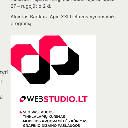
27 – rugpjūčio 2 d.
Algirdas Bartkus. Apie XXI Lietuvos vyriausybės
programą
tyti
ą.
da