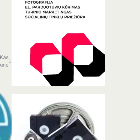
 Kas
aune