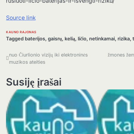
rusiuoti-licio-baterijas-ir-isvengti-riziku/
Source link
KAUNO RAJONAS
Tagged
baterijos
,
gaisrų
,
kelią
,
ličio
,
netinkamai
,
rizika
,
Navigacija
nuo Čiurlionio vizijų iki elektroninės
žmones žemi
muzikos ateities
tarp
įrašų
Susiję įrašai