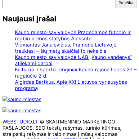
Paieška
Naujausi įrašai
Kauno miesto savivaldybė Pradedamos futbolo ir
regbio arenos statybos Aleksote
Vidmantas Janulevičius. Pramonė Lietuvoje
traukiasi – šių metų skaičiai to nekeičia
Kauno miesto savivaldybė UAB „Kauno vandenys“
atliekami darbai
Kultūros ir sporto renginiai Kauno rajone liepos 27 –
rugpjūčio 2 d.
Algirdas Bartkus. Apie XXI Lietuvos vyriausybės
programą
WEBSTUDIO.LT
© SKAITMENINIO MARKETINGO
PASLAUGOS. SEO tekstų rašymas, turinio kūrimas,
straipsnių rašymas ir talpinimas į mūsų valdomas