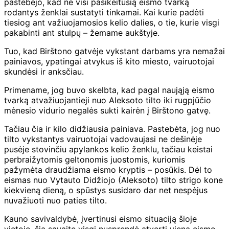
pastebėjo, kad ne visi pasikeitusią eismo tvarką
rodantys ženklai sustatyti tinkamai. Kai kurie padėti
tiesiog ant važiuojamosios kelio dalies, o tie, kurie visgi
pakabinti ant stulpų – žemame aukštyje.
Tuo, kad Birštono gatvėje vykstant darbams yra nemažai
painiavos, ypatingai atvykus iš kito miesto, vairuotojai
skundėsi ir anksčiau.
Primename, jog buvo skelbta, kad pagal naująją eismo
tvarką atvažiuojantieji nuo Aleksoto tilto iki rugpjūčio
mėnesio vidurio negalės sukti kairėn į Birštono gatvę.
Tačiau čia ir kilo didžiausia painiava. Pastebėta, jog nuo
tilto vykstantys vairuotojai vadovaujasi ne dešinėje
pusėje stovinčiu apylankos kelio ženklu, tačiau keistai
perbraižytomis geltonomis juostomis, kuriomis
pažymėta draudžiama eismo kryptis – posūkis. Dėl to
eismas nuo Vytauto Didžiojo (Aleksoto) tilto strigo kone
kiekvieną dieną, o spūstys susidaro dar net nespėjus
nuvažiuoti nuo paties tilto.
Kauno savivaldybė, įvertinusi eismo situaciją šioje
vietoje, šią savaitę visgi nusprendė atverti vieną eismo