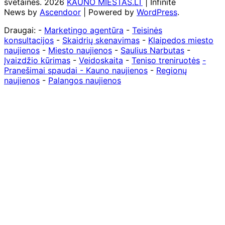
svetaines. 2026
KAUNO MIESTAS.LT
| Infinite
News by
Ascendoor
| Powered by
WordPress
.
Draugai: -
Marketingo agentūra
-
Teisinės
konsultacijos
-
Skaidrių skenavimas
-
Klaipedos miesto
naujienos
-
Miesto naujienos
-
Saulius Narbutas
-
Įvaizdžio kūrimas
-
Veidoskaita
-
Teniso treniruotės
-
Pranešimai spaudai -
Kauno naujienos
-
Regionų
naujienos
-
Palangos naujienos