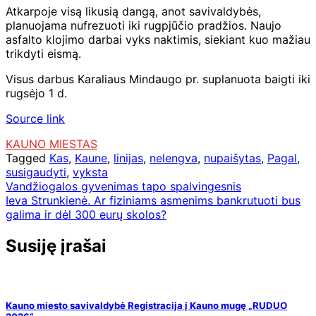
Atkarpoje visą likusią dangą, anot savivaldybės,
planuojama nufrezuoti iki rugpjūčio pradžios. Naujo
asfalto klojimo darbai vyks naktimis, siekiant kuo mažiau
trikdyti eismą.
Visus darbus Karaliaus Mindaugo pr. suplanuota baigti iki
rugsėjo 1 d.
Source link
KAUNO MIESTAS
Tagged
Kas
,
Kaune
,
linijas
,
nelengva
,
nupaišytas
,
Pagal
,
susigaudyti
,
vyksta
Navigacija
Vandžiogalos gyvenimas tapo spalvingesnis
Ieva Strunkienė. Ar fiziniams asmenims bankrutuoti bus
tarp
galima ir dėl 300 eurų skolos?
įrašų
Susiję įrašai
Kauno miesto savivaldybė Registracija į Kauno mugę „RUDUO