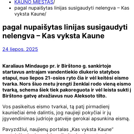
KAUNO MIESTAS
pagal nupaišytas linijas susigaudyti nelengva – Kas
vyksta Kaune
pagal nupaišytas linijas susigaudyti
nelengva – Kas vyksta Kaune
24 liepos, 2025
Karaliaus Mindaugo pr. ir Birštono g. sankirtoje
startavus antrajam vandentiekio diukerio statybos
etapui, nuo liepos 21-osios ryto čia ir vėl keitėsi eismo
tvarka. Nors šiuo metu įrengti ženklai rodo vieną eismo
tvarką, schema šiek tiek pakoreguota ir vėl leista sukti į
Birštono gatvę atvažiavus nuo Aleksoto tilto.
Vos pasikeitus eismo tvarkai, tą patį pirmadienį
kauniečiai ėmė dalintis, jog naujieji pokyčiai ir jų
įgyvendinimas judrioje gatvėje gerokai apsunkina eismą.
Pavyzdžiui, naujienų portalas „Kas vyksta Kaune“