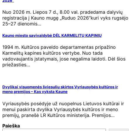
2026“
Nuo 2026 m. Liepos 7 d., 8.00 val. pradedama dalyvių
registracija į Kauno mugę „Ruduo 2026“kuri vyks rugsėjo
25–27 dienomis…
Kauno miesto savivaldybė DĖL KARMELITŲ KAPINIŲ
1994 m. Kultūros paveldo departamentas pripažino
Karmelitų kapines kultūros vertybe. Nuo tada
vadovaujantis įstatymais, jose negalima laidoti. Dėl šios
priežasties…
Dvylikai visuomenės šviesulių skirtos Vyriausybės kultūros ir
meno premijos – Kas vyksta Kaune
Vyriausybės posėdyje už nuopelnus Lietuvos kultūrai ir
menui paskirta dvylika Vyriausybės kultūros ir meno
premijų, pranešė LR Kultūros ministerija. Premijos…
Paieška