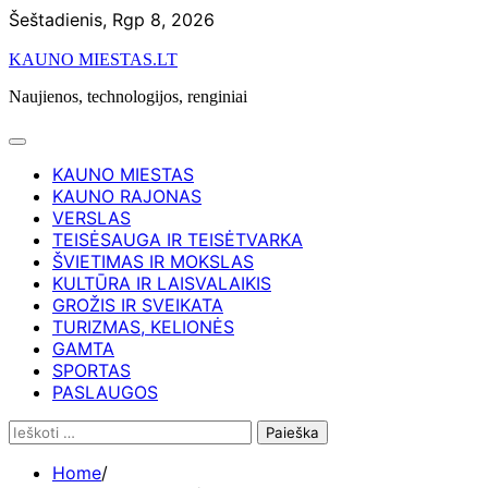
Skip
Šeštadienis, Rgp 8, 2026
to
KAUNO MIESTAS.LT
content
Naujienos, technologijos, renginiai
KAUNO MIESTAS
KAUNO RAJONAS
VERSLAS
TEISĖSAUGA IR TEISĖTVARKA
ŠVIETIMAS IR MOKSLAS
KULTŪRA IR LAISVALAIKIS
GROŽIS IR SVEIKATA
TURIZMAS, KELIONĖS
GAMTA
SPORTAS
PASLAUGOS
Ieškoti:
Home