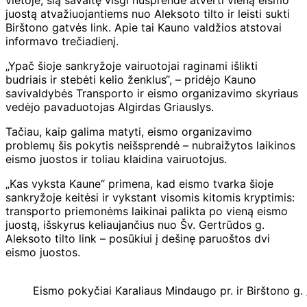
juostą atvažiuojantiems nuo Aleksoto tilto ir leisti sukti
Birštono gatvės link. Apie tai Kauno valdžios atstovai
informavo trečiadienį.
„Ypač šioje sankryžoje vairuotojai raginami išlikti
budriais ir stebėti kelio ženklus“, – pridėjo Kauno
savivaldybės Transporto ir eismo organizavimo skyriaus
vedėjo pavaduotojas Algirdas Griauslys.
Tačiau, kaip galima matyti, eismo organizavimo
problemų šis pokytis neišsprendė – nubraižytos laikinos
eismo juostos ir toliau klaidina vairuotojus.
„Kas vyksta Kaune“ primena, kad eismo tvarka šioje
sankryžoje keitėsi ir vykstant visomis kitomis kryptimis:
transporto priemonėms laikinai palikta po vieną eismo
juostą, išskyrus keliaujančius nuo Šv. Gertrūdos g.
Aleksoto tilto link – posūkiui į dešinę paruoštos dvi
eismo juostos.
Eismo pokyčiai Karaliaus Mindaugo pr. ir Birštono g. 