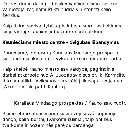
Dėl vykdomų darbų ir besikeičiančios eismo tvarkos
vairuotojai raginami išlikti budriais ir stebėti kelio
ženklus.
Kaip tikino savivaldybė, apie kitus eismo pasikeitimus
šioje vietoje kauniečiai bus informuoti atskirai.
Kauniečiams miesto centre – dvigubas išbandymas
Primename, jog eismą Karaliaus Mindaugo prospektu
šiuo metu sunkina ir čia vykdomi kelio remonto darbai.
Kaip skelbė Kauno miesto savivaldybė, pagrindiniai
darbai atkarpoje nuo A. Juozapavičiaus pr. iki Karmelitų
tilto jau atlikti. Veiksmas persikėlė į likusią arteriją nuo
„Akropolio“ iki pat I. Kanto g.
Karaliaus Mindaugo prospektas / Kauno sav. nuotr.
Šiame etape atnaujinama susidėvėjusi važiuojamoji
danga, kelio bortai, tvarkomi šuliniai, taip pat bus
tvarkoma ir požeminės perėjos perdanga.