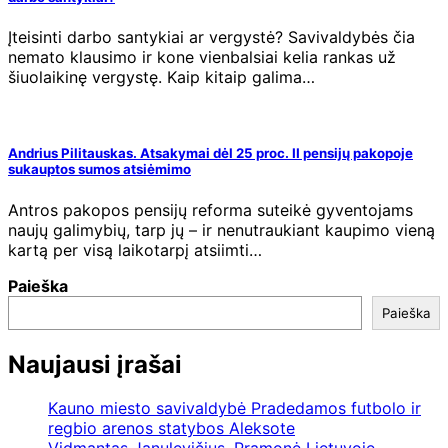
Įteisinti darbo santykiai ar vergystė? Savivaldybės čia
nemato klausimo ir kone vienbalsiai kelia rankas už
šiuolaikinę vergystę. Kaip kitaip galima…
Andrius Pilitauskas. Atsakymai dėl 25 proc. II pensijų pakopoje
sukauptos sumos atsiėmimo
Antros pakopos pensijų reforma suteikė gyventojams
naujų galimybių, tarp jų – ir nenutraukiant kaupimo vieną
kartą per visą laikotarpį atsiimti…
Paieška
Paieška
Naujausi įrašai
Kauno miesto savivaldybė Pradedamos futbolo ir
regbio arenos statybos Aleksote