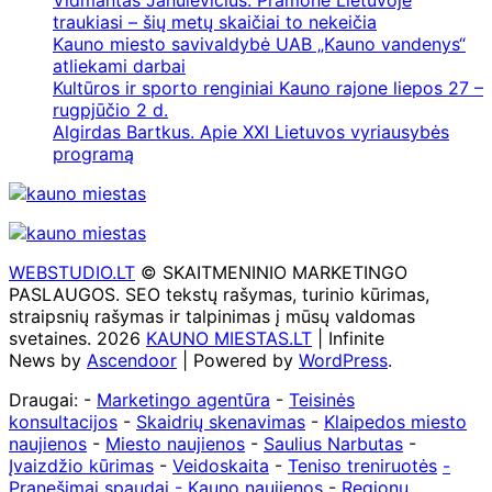
Vidmantas Janulevičius. Pramonė Lietuvoje
traukiasi – šių metų skaičiai to nekeičia
Kauno miesto savivaldybė UAB „Kauno vandenys“
atliekami darbai
Kultūros ir sporto renginiai Kauno rajone liepos 27 –
rugpjūčio 2 d.
Algirdas Bartkus. Apie XXI Lietuvos vyriausybės
programą
WEBSTUDIO.LT
© SKAITMENINIO MARKETINGO
PASLAUGOS. SEO tekstų rašymas, turinio kūrimas,
straipsnių rašymas ir talpinimas į mūsų valdomas
svetaines. 2026
KAUNO MIESTAS.LT
| Infinite
News by
Ascendoor
| Powered by
WordPress
.
Draugai: -
Marketingo agentūra
-
Teisinės
konsultacijos
-
Skaidrių skenavimas
-
Klaipedos miesto
naujienos
-
Miesto naujienos
-
Saulius Narbutas
-
Įvaizdžio kūrimas
-
Veidoskaita
-
Teniso treniruotės
-
Pranešimai spaudai -
Kauno naujienos
-
Regionų