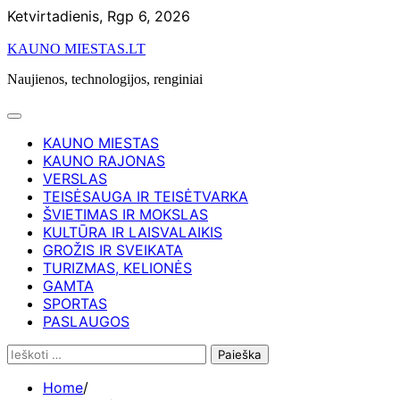
Skip
Ketvirtadienis, Rgp 6, 2026
to
KAUNO MIESTAS.LT
content
Naujienos, technologijos, renginiai
KAUNO MIESTAS
KAUNO RAJONAS
VERSLAS
TEISĖSAUGA IR TEISĖTVARKA
ŠVIETIMAS IR MOKSLAS
KULTŪRA IR LAISVALAIKIS
GROŽIS IR SVEIKATA
TURIZMAS, KELIONĖS
GAMTA
SPORTAS
PASLAUGOS
Ieškoti:
Home