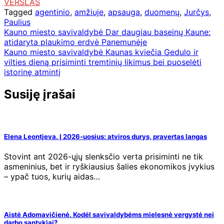
VERSLAS
Tagged
agentinio
,
amžiuje
,
apsauga
,
duomenų
,
Jurčys
,
Paulius
Navigacija
Kauno miesto savivaldybė Dar daugiau baseinų Kaune:
atidaryta plaukimo erdvė Panemunėje
tarp
Kauno miesto savivaldybė Kaunas kviečia Gedulo ir
įrašų
vilties dieną prisiminti tremtinių likimus bei puoselėti
istorinę atmintį
Susiję įrašai
Elena Leontjeva. Į 2026-uosius: atviros durys, pravertas langas
Stovint ant 2026-ųjų slenksčio verta prisiminti ne tik
asmeninius, bet ir ryškiausius šalies ekonomikos įvykius
– ypač tuos, kurių aidas…
Aistė Adomavičienė. Kodėl savivaldybėms mielesnė vergystė nei
darbo santykiai?