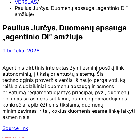
VERSLAS
Paulius Jurčys. Duomenų apsauga „agentinio DI“
amžiuje
Paulius Jurčys. Duomenų apsauga
„agentinio DI“ amžiuje
9 birželio, 2026
Agentinis dirbtinis intelektas žymi esminį posūkį link
autonominių, į tikslą orientuotų sistemų. Šis
technologinis proveržis verčia iš naujo pergalvoti, ką
reiškia šiuolaikiniai duomenų apsaugą ir asmens
privatumą reglamentuojantys principai, pvz., duomenų
rinkimas su asmens sutikimu, duomenų panaudojimas
konkrečiai apibrėžtiems tikslams, duomenų
minimizavimas ir tai, kokius duomenis esame linkę laikyti
asmeniniais.
Source link