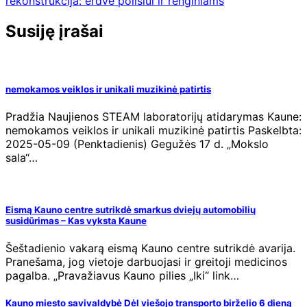
įrašų
rekonstrukcija: erdvė poilsiui ir renginiams
Susiję įrašai
nemokamos veiklos ir unikali muzikinė patirtis
Pradžia Naujienos STEAM laboratorijų atidarymas Kaune:
nemokamos veiklos ir unikali muzikinė patirtis Paskelbta:
2025-05-09 (Penktadienis) Gegužės 17 d. „Mokslo
sala“…
Eismą Kauno centre sutrikdė smarkus dviejų automobilių
susidūrimas – Kas vyksta Kaune
Šeštadienio vakarą eismą Kauno centre sutrikdė avarija.
Pranešama, jog vietoje darbuojasi ir greitoji medicinos
pagalba. „Pravažiavus Kauno pilies „Iki“ link…
Kauno miesto savivaldybė Dėl viešojo transporto birželio 6 dieną