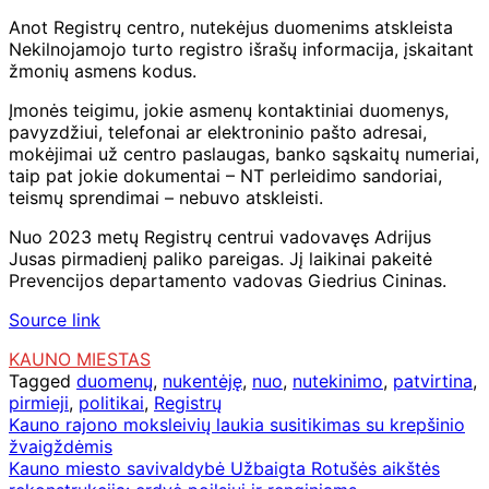
Anot Registrų centro, nutekėjus duomenims atskleista
Nekilnojamojo turto registro išrašų informacija, įskaitant
žmonių asmens kodus.
Įmonės teigimu, jokie asmenų kontaktiniai duomenys,
pavyzdžiui, telefonai ar elektroninio pašto adresai,
mokėjimai už centro paslaugas, banko sąskaitų numeriai,
taip pat jokie dokumentai – NT perleidimo sandoriai,
teismų sprendimai – nebuvo atskleisti.
Nuo 2023 metų Registrų centrui vadovavęs Adrijus
Jusas pirmadienį paliko pareigas. Jį laikinai pakeitė
Prevencijos departamento vadovas Giedrius Cininas.
Source link
KAUNO MIESTAS
Tagged
duomenų
,
nukentėję
,
nuo
,
nutekinimo
,
patvirtina
,
pirmieji
,
politikai
,
Registrų
Navigacija
Kauno rajono moksleivių laukia susitikimas su krepšinio
žvaigždėmis
tarp
Kauno miesto savivaldybė Užbaigta Rotušės aikštės