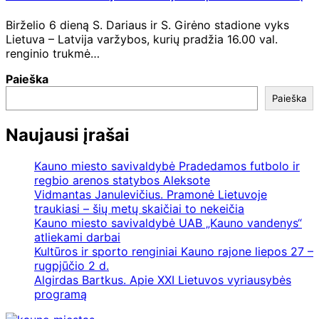
Birželio 6 dieną S. Dariaus ir S. Girėno stadione vyks
Lietuva – Latvija varžybos, kurių pradžia 16.00 val.
renginio trukmė…
Paieška
Paieška
Naujausi įrašai
Kauno miesto savivaldybė Pradedamos futbolo ir
regbio arenos statybos Aleksote
Vidmantas Janulevičius. Pramonė Lietuvoje
traukiasi – šių metų skaičiai to nekeičia
Kauno miesto savivaldybė UAB „Kauno vandenys“
atliekami darbai
Kultūros ir sporto renginiai Kauno rajone liepos 27 –
rugpjūčio 2 d.
Algirdas Bartkus. Apie XXI Lietuvos vyriausybės
programą