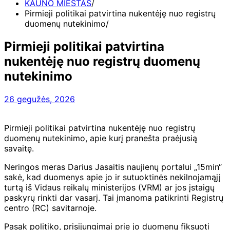
KAUNO MIESTAS
Pirmieji politikai patvirtina nukentėję nuo registrų
duomenų nutekinimo
Pirmieji politikai patvirtina
nukentėję nuo registrų duomenų
nutekinimo
26 gegužės, 2026
Pirmieji politikai patvirtina nukentėję nuo registrų
duomenų nutekinimo, apie kurį pranešta praėjusią
savaitę.
Neringos meras Darius Jasaitis naujienų portalui „15min“
sakė, kad duomenys apie jo ir sutuoktinės nekilnojamąjį
turtą iš Vidaus reikalų ministerijos (VRM) ar jos įstaigų
paskyrų rinkti dar vasarį. Tai įmanoma patikrinti Registrų
centro (RC) savitarnoje.
Pasak politiko, prisijungimai prie jo duomenų fiksuoti