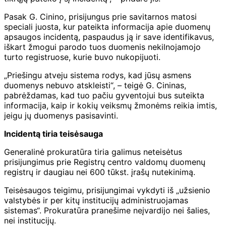
Pasak G. Cinino, prisijungus prie savitarnos matosi
speciali juosta, kur pateikta informacija apie duomenų
apsaugos incidentą, paspaudus ją ir save identifikavus,
iškart žmogui parodo tuos duomenis nekilnojamojo
turto registruose, kurie buvo nukopijuoti.
„Priešingu atveju sistema rodys, kad jūsų asmens
duomenys nebuvo atskleisti“, – teigė G. Cininas,
pabrėždamas, kad tuo pačiu gyventojui bus suteikta
informacija, kaip ir kokių veiksmų žmonėms reikia imtis,
jeigu jų duomenys pasisavinti.
Incidentą tiria teisėsauga
Generalinė prokuratūra tiria galimus neteisėtus
prisijungimus prie Registrų centro valdomų duomenų
registrų ir daugiau nei 600 tūkst. įrašų nutekinimą.
Teisėsaugos teigimu, prisijungimai vykdyti iš „užsienio
valstybės ir per kitų institucijų administruojamas
sistemas“. Prokuratūra pranešime neįvardijo nei šalies,
nei institucijų.