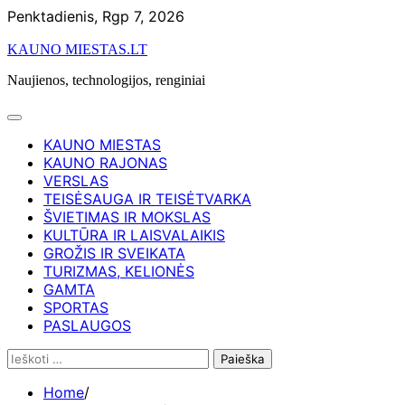
Skip
Penktadienis, Rgp 7, 2026
to
KAUNO MIESTAS.LT
content
Naujienos, technologijos, renginiai
KAUNO MIESTAS
KAUNO RAJONAS
VERSLAS
TEISĖSAUGA IR TEISĖTVARKA
ŠVIETIMAS IR MOKSLAS
KULTŪRA IR LAISVALAIKIS
GROŽIS IR SVEIKATA
TURIZMAS, KELIONĖS
GAMTA
SPORTAS
PASLAUGOS
Ieškoti:
Home