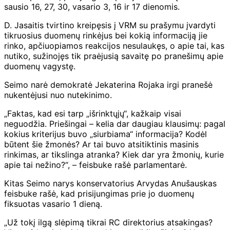
sausio 16, 27, 30, vasario 3, 16 ir 17 dienomis.
D. Jasaitis tvirtino kreipęsis į VRM su prašymu įvardyti
tikruosius duomenų rinkėjus bei kokią informaciją jie
rinko, apčiuopiamos reakcijos nesulaukęs, o apie tai, kas
nutiko, sužinojęs tik praėjusią savaitę po pranešimų apie
duomenų vagystę.
Seimo narė demokratė Jekaterina Rojaka irgi pranešė
nukentėjusi nuo nutekinimo.
„Faktas, kad esi tarp „išrinktųjų“, kažkaip visai
neguodžia. Priešingai – kelia dar daugiau klausimų: pagal
kokius kriterijus buvo „siurbiama“ informacija? Kodėl
būtent šie žmonės? Ar tai buvo atsitiktinis masinis
rinkimas, ar tikslinga atranka? Kiek dar yra žmonių, kurie
apie tai nežino?“, – feisbuke rašė parlamentarė.
Kitas Seimo narys konservatorius Arvydas Anušauskas
feisbuke rašė, kad prisijungimas prie jo duomenų
fiksuotas vasario 1 dieną.
„Už tokį ilgą slėpimą tikrai RC direktorius atsakingas?