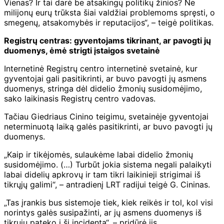
Vienas? Ir tai darė be atsakingų politikų žinios? Ne
milijonų eurų trūksta šiai valdžiai problemoms spręsti, o
smegenų, atsakomybės ir reputacijos“, – teigė politikas.
Registrų centras: gyventojams tikrinant, ar pavogti jų
duomenys, ėmė strigti įstaigos svetainė
Internetinė Registrų centro internetinė svetainė, kur
gyventojai gali pasitikrinti, ar buvo pavogti jų asmens
duomenys, stringa dėl didelio žmonių susidomėjimo,
sako laikinasis Registrų centro vadovas.
Tačiau Giedriaus Cinino teigimu, svetainėje gyventojai
neterminuotą laiką galės pasitikrinti, ar buvo pavogti jų
duomenys.
„Kaip ir tikėjomės, sulaukėme labai didelio žmonių
susidomėjimo. (…) Turbūt jokia sistema negali palaikyti
labai didelių apkrovų ir tam tikri laikinieji strigimai iš
tikrųjų galimi“, – antradienį LRT radijui teigė G. Cininas.
„Tas įrankis bus sistemoje tiek, kiek reikės ir tol, kol visi
norintys galės susipažinti, ar jų asmens duomenys iš
tikrųjų pateko į šį incidentą“, – pridūrė jis.