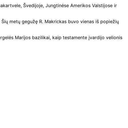
kartvele, Švedijoje, Jungtinėse Amerikos Valstijose ir
u. Šių metų gegužę R. Makrickas buvo vienas iš popiežių
gelės Marijos bazilikai, kaip testamente įvardijo velionis