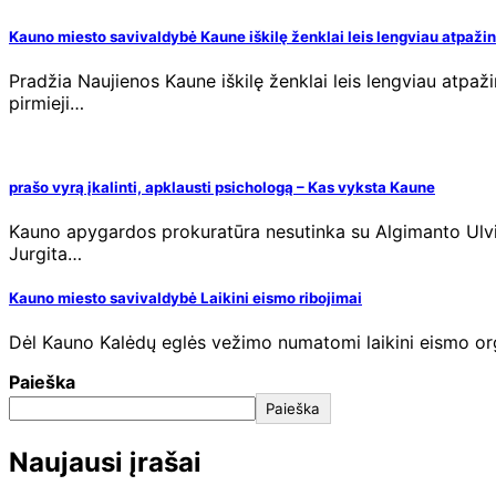
Kauno miesto savivaldybė Kaune iškilę ženklai leis lengviau atpažin
Pradžia Naujienos Kaune iškilę ženklai leis lengviau atpaž
pirmieji…
prašo vyrą įkalinti, apklausti psichologą – Kas vyksta Kaune
Kauno apygardos prokuratūra nesutinka su Algimanto Ulvido
Jurgita…
Kauno miesto savivaldybė Laikini eismo ribojimai
Dėl Kauno Kalėdų eglės vežimo numatomi laikini eismo organ
Paieška
Paieška
Naujausi įrašai