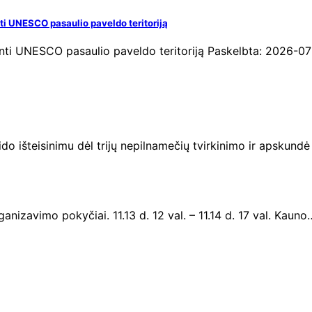
ti UNESCO pasaulio paveldo teritoriją
inti UNESCO pasaulio paveldo teritoriją Paskelbta: 2026-07-
 išteisinimu dėl trijų nepilnamečių tvirkinimo ir apskundė
izavimo pokyčiai. 11.13 d. 12 val. – 11.14 d. 17 val. Kauno