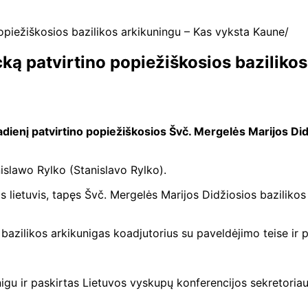
popiežiškosios bazilikos arkikuningu – Kas vyksta Kaune
icką patvirtino popiežiškosios bazilik
ienį patvirtino popiežiškosios Švč. Mergelės Marijos Didž
islawo Rylko (Stanislavo Rylko).
lietuvis, tapęs Švč. Mergelės Marijos Didžiosios bazilikos –
bazilikos arkikunigas koadjutorius su paveldėjimo teise ir 
igu ir paskirtas Lietuvos vyskupų konferencijos sekretoriau