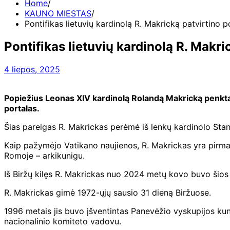
Home
KAUNO MIESTAS
Pontifikas lietuvių kardinolą R. Makricką patvirtino 
Pontifikas lietuvių kardinolą R. Makr
4 liepos, 2025
Popiežius Leonas XIV kardinolą Rolandą Makricką penktad
portalas.
Šias pareigas R. Makrickas perėmė iš lenkų kardinolo Stan
Kaip pažymėjo Vatikano naujienos, R. Makrickas yra pirmas 
Romoje – arkikunigu.
Iš Biržų kilęs R. Makrickas nuo 2024 metų kovo buvo šios 
R. Makrickas gimė 1972-ųjų sausio 31 dieną Biržuose.
1996 metais jis buvo įšventintas Panevėžio vyskupijos kun
nacionalinio komiteto vadovu.