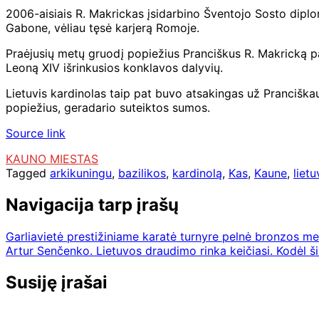
2006-aisiais R. Makrickas įsidarbino Šventojo Sosto diplom
Gabone, vėliau tęsė karjerą Romoje.
Praėjusių metų gruodį popiežius Pranciškus R. Makricką pa
Leoną XIV išrinkusios konklavos dalyvių.
Lietuvis kardinolas taip pat buvo atsakingas už Pranciškaus
popiežius, geradario suteiktos sumos.
Source link
KAUNO MIESTAS
Tagged
arkikuningu
,
bazilikos
,
kardinolą
,
Kas
,
Kaune
,
lietu
Navigacija tarp įrašų
Garliavietė prestižiniame karatė turnyre pelnė bronzos me
Artur Senčenko. Lietuvos draudimo rinka keičiasi. Kodėl
Susiję įrašai