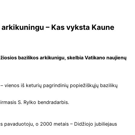
os arkikuningu – Kas vyksta Kaune
iosios bazilikos arkikunigu, skelbia Vatikano naujienų
 vienos iš keturių pagrindinių popiežiškųjų bazilikų
pirmasis S. Rylko bendradarbis.
s pavaduotoju, o 2000 metais – Didžiojo jubiliejaus