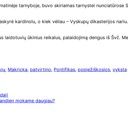
atinėje tarnyboje, buvo skiriamas tarnystei nunciatūrose Sa
skyrė kardinolu, o kiek vėliau – Vyskupų dikasterijos nari
 laidotuvių ūkinius reikalus, palaidojimą dengus iš Švč. Mer
vių
,
Makricką
,
patvirtino
,
Pontifikas
,
popiežiškosios
,
vyksta
dalį
 šiandien mokame daugiau?