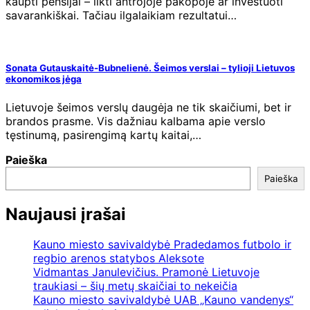
kaupti pensijai – likti antrojoje pakopoje ar investuoti
savarankiškai. Tačiau ilgalaikiam rezultatui…
Sonata Gutauskaitė-Bubnelienė. Šeimos verslai – tylioji Lietuvos
ekonomikos jėga
Lietuvoje šeimos verslų daugėja ne tik skaičiumi, bet ir
brandos prasme. Vis dažniau kalbama apie verslo
tęstinumą, pasirengimą kartų kaitai,…
Paieška
Paieška
Naujausi įrašai
Kauno miesto savivaldybė Pradedamos futbolo ir
regbio arenos statybos Aleksote
Vidmantas Janulevičius. Pramonė Lietuvoje
traukiasi – šių metų skaičiai to nekeičia
Kauno miesto savivaldybė UAB „Kauno vandenys“