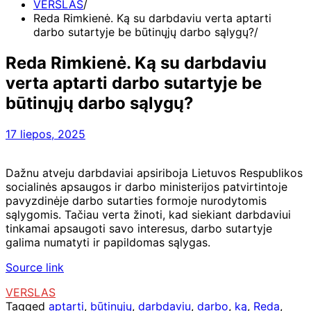
VERSLAS
Reda Rimkienė. Ką su darbdaviu verta aptarti
darbo sutartyje be būtinųjų darbo sąlygų?
Reda Rimkienė. Ką su darbdaviu
verta aptarti darbo sutartyje be
būtinųjų darbo sąlygų?
17 liepos, 2025
Dažnu atveju darbdaviai apsiriboja Lietuvos Respublikos
socialinės apsaugos ir darbo ministerijos patvirtintoje
pavyzdinėje darbo sutarties formoje nurodytomis
sąlygomis. Tačiau verta žinoti, kad siekiant darbdaviui
tinkamai apsaugoti savo interesus, darbo sutartyje
galima numatyti ir papildomas sąlygas.
Source link
VERSLAS
Tagged
aptarti
,
būtinųjų
,
darbdaviu
,
darbo
,
ką
,
Reda
,