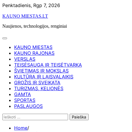
Skip
Penktadienis, Rgp 7, 2026
to
KAUNO MIESTAS.LT
content
Naujienos, technologijos, renginiai
KAUNO MIESTAS
KAUNO RAJONAS
VERSLAS
TEISĖSAUGA IR TEISĖTVARKA
ŠVIETIMAS IR MOKSLAS
KULTŪRA IR LAISVALAIKIS
GROŽIS IR SVEIKATA
TURIZMAS, KELIONĖS
GAMTA
SPORTAS
PASLAUGOS
Ieškoti:
Home