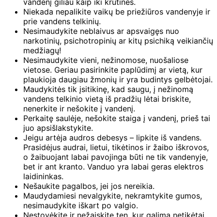
vandenį giliau kaip iki krūtinės.
Niekada nepalikite vaikų be priežiūros vandenyje ir
prie vandens telkinių.
Nesimaudykite neblaivus ar apsvaigęs nuo
narkotinių, psichotropinių ar kitų psichiką veikiančių
medžiagų!
Nesimaudykite vieni, nežinomose, nuošaliose
vietose. Geriau pasirinkite paplūdimį ar vietą, kur
plaukioja daugiau žmonių ir yra budintys gelbėtojai.
Maudykitės tik įsitikinę, kad saugu, į nežinomą
vandens telkinio vietą iš pradžių lėtai briskite,
nenerkite ir nešokite į vandenį.
Perkaitę saulėje, nešokite staiga į vandenį, prieš tai
juo apsišlakstykite.
Jeigu artėja audros debesys – lipkite iš vandens.
Prasidėjus audrai, lietui, tikėtinos ir žaibo iškrovos,
o žaibuojant labai pavojinga būti ne tik vandenyje,
bet ir ant kranto. Vanduo yra labai geras elektros
laidininkas.
Nešaukite pagalbos, jei jos nereikia.
Maudydamiesi nevalgykite, nekramtykite gumos,
nesimaudykite iškart po valgio.
Nestovėkite ir nežaiskite ten, kur galima netikėtai