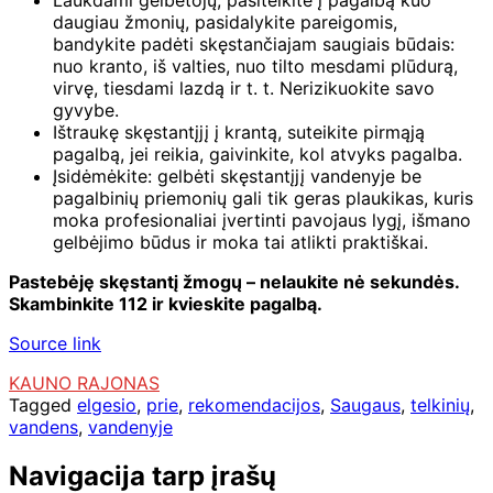
daugiau žmonių, pasidalykite pareigomis,
bandykite padėti skęstančiajam saugiais būdais:
nuo kranto, iš valties, nuo tilto mesdami plūdurą,
virvę, tiesdami lazdą ir t. t. Nerizikuokite savo
gyvybe.
Ištraukę skęstantįjį į krantą, suteikite pirmąją
pagalbą, jei reikia, gaivinkite, kol atvyks pagalba.
Įsidėmėkite: gelbėti skęstantįjį vandenyje be
pagalbinių priemonių gali tik geras plaukikas, kuris
moka profesionaliai įvertinti pavojaus lygį, išmano
gelbėjimo būdus ir moka tai atlikti praktiškai.
Pastebėję skęstantį žmogų – nelaukite nė sekundės.
Skambinkite 112 ir kvieskite pagalbą.
Source link
KAUNO RAJONAS
Tagged
elgesio
,
prie
,
rekomendacijos
,
Saugaus
,
telkinių
,
vandens
,
vandenyje
Navigacija tarp įrašų