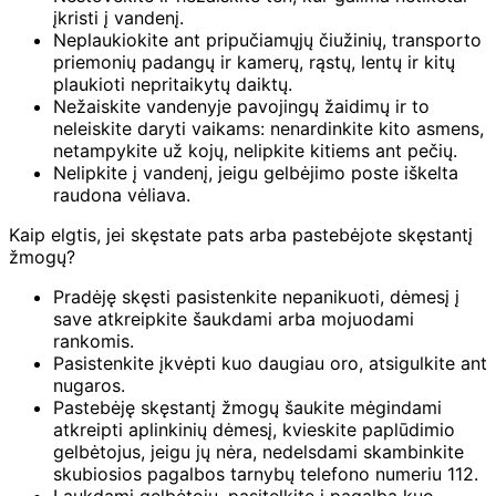
įkristi į vandenį.
Neplaukiokite ant pripučiamųjų čiužinių, transporto
priemonių padangų ir kamerų, rąstų, lentų ir kitų
plaukioti nepritaikytų daiktų.
Nežaiskite vandenyje pavojingų žaidimų ir to
neleiskite daryti vaikams: nenardinkite kito asmens,
netampykite už kojų, nelipkite kitiems ant pečių.
Nelipkite į vandenį, jeigu gelbėjimo poste iškelta
raudona vėliava.
Kaip elgtis, jei skęstate pats arba pastebėjote skęstantį
žmogų?
Pradėję skęsti pasistenkite nepanikuoti, dėmesį į
save atkreipkite šaukdami arba mojuodami
rankomis.
Pasistenkite įkvėpti kuo daugiau oro, atsigulkite ant
nugaros.
Pastebėję skęstantį žmogų šaukite mėgindami
atkreipti aplinkinių dėmesį, kvieskite paplūdimio
gelbėtojus, jeigu jų nėra, nedelsdami skambinkite
skubiosios pagalbos tarnybų telefono numeriu 112.
Laukdami gelbėtojų, pasitelkite į pagalbą kuo