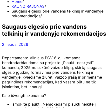
Home
KAUNO RAJONAS
Saugaus elgesio prie vandens telkinių ir vandenyje
rekomendacijos
Saugaus elgesio prie vandens
telkinių ir vandenyje rekomendacijos
2 liepos, 2026
Departamento Vilniaus PGV 6-oji komanda,
bendradarbiaudama su projekto „Plaukti-neskęsti“
komanda, 2025 m. sukūrė vaizdo klipą, skirtą saugaus
elgesio įgūdžių formavimui prie vandens telkinių ir
vandenyje. Kviečiame žiūrėti vaizdo įrašą ir primename
pagrindines rekomendacijas, kad vasara būtų ne tik
įsimintina, bet ir saugi.
Kaip išvengti skendimo?
Išmokite plaukti. Nemokėdami plaukti neikite į