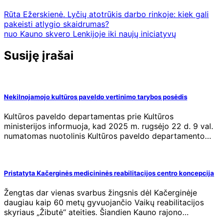
Rūta Ežerskienė. Lyčių atotrūkis darbo rinkoje: kiek gali
pakeisti atlygio skaidrumas?
nuo Kauno skvero Lenkijoje iki naujų iniciatyvų
Susiję įrašai
Nekilnojamojo kultūros paveldo vertinimo tarybos posėdis
Kultūros paveldo departamentas prie Kultūros
ministerijos informuoja, kad 2025 m. rugsėjo 22 d. 9 val.
numatomas nuotolinis Kultūros paveldo departamento…
Pristatyta Kačerginės medicininės reabilitacijos centro koncepcija
Žengtas dar vienas svarbus žingsnis dėl Kačerginėje
daugiau kaip 60 metų gyvuojančio Vaikų reabilitacijos
skyriaus „Žibutė“ ateities. Šiandien Kauno rajono…