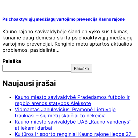
Psichoaktyviųjų medžiagų vartojimo prevencija Kauno rajone
Kauno rajono savivaldybėje šiandien vyko susitikimas,
kuriame daug dėmesio skirta psichoaktyviųjų medžiagų
vartojimo prevencijai. Renginio metu aptartos aktualios
problemos, pasidalinta…
Paieška
Paieška
Naujausi įrašai
Kauno miesto savivaldybė Pradedamos futbolo ir
regbio arenos statybos Aleksote
Vidmantas Janulevičius. Pramonė Lietuvoje
traukiasi – šių metų skaičiai to nekeičia
Kauno miesto savivaldybė UAB „Kauno vandenys“
atliekami darbai
Kultūros ir sporto renginiai Kauno rajone liepos 27 –