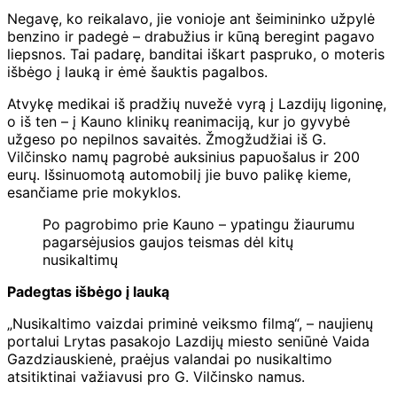
Negavę, ko reikalavo, jie vonioje ant šeimininko užpylė
benzino ir padegė – drabužius ir kūną beregint pagavo
liepsnos. Tai padarę, banditai iškart paspruko, o moteris
išbėgo į lauką ir ėmė šauktis pagalbos.
Atvykę medikai iš pradžių nuvežė vyrą į Lazdijų ligoninę,
o iš ten – į Kauno klinikų reanimaciją, kur jo gyvybė
užgeso po nepilnos savaitės. Žmogžudžiai iš G.
Vilčinsko namų pagrobė auksinius papuošalus ir 200
eurų. Išsinuomotą automobilį jie buvo palikę kieme,
esančiame prie mokyklos.
Po pagrobimo prie Kauno – ypatingu žiaurumu
pagarsėjusios gaujos teismas dėl kitų
nusikaltimų
Padegtas išbėgo į lauką
„Nusikaltimo vaizdai priminė veiksmo filmą“, – naujienų
portalui Lrytas pasakojo Lazdijų miesto seniūnė Vaida
Gazdziauskienė, praėjus valandai po nusikaltimo
atsitiktinai važiavusi pro G. Vilčinsko namus.