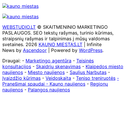
WEBSTUDIO.LT
© SKAITMENINIO MARKETINGO
PASLAUGOS. SEO tekstų rašymas, turinio kūrimas,
straipsnių rašymas ir talpinimas į mūsų valdomas
svetaines. 2026
KAUNO MIESTAS.LT
| Infinite
News by
Ascendoor
| Powered by
WordPress
.
Draugai: -
Marketingo agentūra
-
Teisinės
konsultacijos
-
Skaidrių skenavimas
-
Klaipedos miesto
naujienos
-
Miesto naujienos
-
Saulius Narbutas
-
Įvaizdžio kūrimas
-
Veidoskaita
-
Teniso treniruotės
-
Pranešimai spaudai -
Kauno naujienos
-
Regionų
naujienos
-
Palangos naujienos