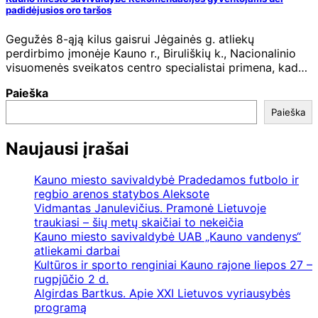
padidėjusios oro taršos
Gegužės 8-ąją kilus gaisrui Jėgainės g. atliekų
perdirbimo įmonėje Kauno r., Biruliškių k., Nacionalinio
visuomenės sveikatos centro specialistai primena, kad…
Paieška
Paieška
Naujausi įrašai
Kauno miesto savivaldybė Pradedamos futbolo ir
regbio arenos statybos Aleksote
Vidmantas Janulevičius. Pramonė Lietuvoje
traukiasi – šių metų skaičiai to nekeičia
Kauno miesto savivaldybė UAB „Kauno vandenys“
atliekami darbai
Kultūros ir sporto renginiai Kauno rajone liepos 27 –
rugpjūčio 2 d.
Algirdas Bartkus. Apie XXI Lietuvos vyriausybės
programą