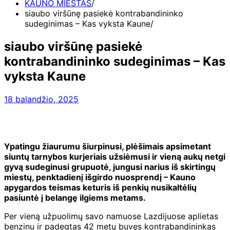
KAUNO MIESTAS
siaubo viršūnę pasiekė kontrabandininko
sudeginimas – Kas vyksta Kaune
siaubo viršūnę pasiekė
kontrabandininko sudeginimas – Kas
vyksta Kaune
18 balandžio, 2025
Ypatingu žiaurumu šiurpinusi, plėšimais apsimetant
siuntų tarnybos kurjeriais užsiėmusi ir vieną aukų netgi
gyvą sudeginusi grupuotė, jungusi narius iš skirtingų
miestų, penktadienį išgirdo nuosprendį – Kauno
apygardos teismas keturis iš penkių nusikaltėlių
pasiuntė į belangę ilgiems metams.
Per vieną užpuolimų savo namuose Lazdijuose aplietas
benzinu ir padegtas 42 metų buvęs kontrabandininkas