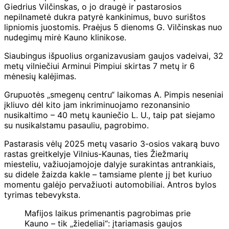
Giedrius Vilčinskas, o jo draugė ir pastarosios
nepilnametė dukra patyrė kankinimus, buvo surištos
lipniomis juostomis. Praėjus 5 dienoms G. Vilčinskas nuo
nudegimų mirė Kauno klinikose.
Siaubingus išpuolius organizavusiam gaujos vadeivai, 32
metų vilniečiui Arminui Pimpiui skirtas 7 metų ir 6
mėnesių kalėjimas.
Grupuotės „smegenų centru“ laikomas A. Pimpis neseniai
įkliuvo dėl kito jam inkriminuojamo rezonansinio
nusikaltimo – 40 metų kauniečio L. U., taip pat siejamo
su nusikalstamu pasauliu, pagrobimo.
Pastarasis vėlų 2025 metų vasario 3-osios vakarą buvo
rastas greitkelyje Vilnius-Kaunas, ties Žiežmarių
miesteliu, važiuojamojoje dalyje surakintas antrankiais,
su didele žaizda kakle – tamsiame plente jį bet kuriuo
momentu galėjo pervažiuoti automobiliai. Antros bylos
tyrimas tebevyksta.
Mafijos laikus primenantis pagrobimas prie
Kauno – tik „žiedeliai“: įtariamasis gaujos