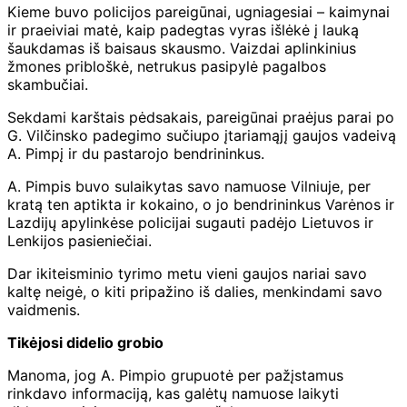
Kieme buvo policijos pareigūnai, ugniagesiai – kaimynai
ir praeiviai matė, kaip padegtas vyras išlėkė į lauką
šaukdamas iš baisaus skausmo. Vaizdai aplinkinius
žmones pribloškė, netrukus pasipylė pagalbos
skambučiai.
Sekdami karštais pėdsakais, pareigūnai praėjus parai po
G. Vilčinsko padegimo sučiupo įtariamąjį gaujos vadeivą
A. Pimpį ir du pastarojo bendrininkus.
A. Pimpis buvo sulaikytas savo namuose Vilniuje, per
kratą ten aptikta ir kokaino, o jo bendrininkus Varėnos ir
Lazdijų apylinkėse policijai sugauti padėjo Lietuvos ir
Lenkijos pasieniečiai.
Dar ikiteisminio tyrimo metu vieni gaujos nariai savo
kaltę neigė, o kiti pripažino iš dalies, menkindami savo
vaidmenis.
Tikėjosi didelio grobio
Manoma, jog A. Pimpio grupuotė per pažįstamus
rinkdavo informaciją, kas galėtų namuose laikyti