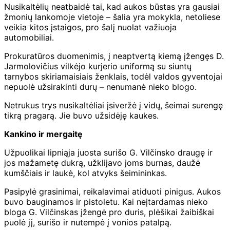
Nusikaltėlių neatbaidė tai, kad aukos būstas yra gausiai
žmonių lankomoje vietoje – šalia yra mokykla, netoliese
veikia kitos įstaigos, pro šalį nuolat važiuoja
automobiliai.
Prokuratūros duomenimis, į neaptvertą kiemą įžengęs D.
Jarmolovičius vilkėjo kurjerio uniformą su siuntų
tarnybos skiriamaisiais ženklais, todėl valdos gyventojai
nepuolė užsirakinti durų – nenumanė nieko blogo.
Netrukus trys nusikaltėliai įsiveržė į vidų, šeimai surengę
tikrą pragarą. Jie buvo užsidėję kaukes.
Kankino ir mergaitę
Užpuolikai lipniąja juosta surišo G. Vilčinsko draugę ir
jos mažametę dukrą, užklijavo joms burnas, daužė
kumščiais ir laukė, kol atvyks šeimininkas.
Pasipylė grasinimai, reikalavimai atiduoti pinigus. Aukos
buvo bauginamos ir pistoletu. Kai neįtardamas nieko
bloga G. Vilčinskas įžengė pro duris, plėšikai žaibiškai
puolė jį, surišo ir nutempė į vonios patalpą.