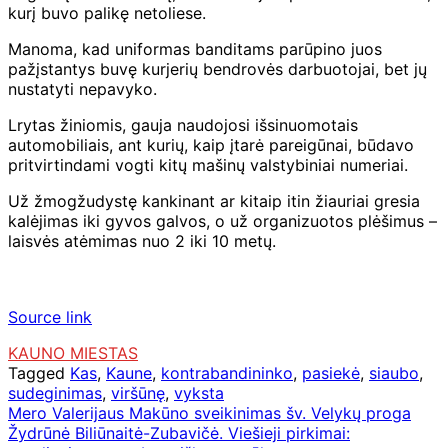
kurį buvo palikę netoliese.
Manoma, kad uniformas banditams parūpino juos
pažįstantys buvę kurjerių bendrovės darbuotojai, bet jų
nustatyti nepavyko.
Lrytas žiniomis, gauja naudojosi išsinuomotais
automobiliais, ant kurių, kaip įtarė pareigūnai, būdavo
pritvirtindami vogti kitų mašinų valstybiniai numeriai.
Už žmogžudystę kankinant ar kitaip itin žiauriai gresia
kalėjimas iki gyvos galvos, o už organizuotos plėšimus –
laisvės atėmimas nuo 2 iki 10 metų.
Source link
KAUNO MIESTAS
Tagged
Kas
,
Kaune
,
kontrabandininko
,
pasiekė
,
siaubo
,
sudeginimas
,
viršūnę
,
vyksta
Navigacija
Mero Valerijaus Makūno sveikinimas šv. Velykų proga
Žydrūnė Biliūnaitė-Zubavičė. Viešieji pirkimai:
tarp