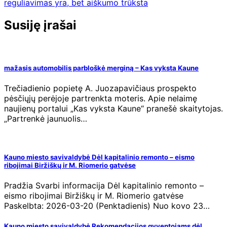
reguliavimas yra, bet aiškumo trūksta
įrašų
Susiję įrašai
mažasis automobilis parbloškė merginą – Kas vyksta Kaune
Trečiadienio popietę A. Juozapavičiaus prospekto
pėsčiųjų perėjoje partrenkta moteris. Apie nelaimę
naujienų portalui „Kas vyksta Kaune“ pranešė skaitytojas.
„Partrenkė jaunuolis…
Kauno miesto savivaldybė Dėl kapitalinio remonto – eismo
ribojimai Biržiškų ir M. Riomerio gatvėse
Pradžia Svarbi informacija Dėl kapitalinio remonto –
eismo ribojimai Biržiškų ir M. Riomerio gatvėse
Paskelbta: 2026-03-20 (Penktadienis) Nuo kovo 23…
Kauno miesto savivaldybė Rekomendacijos gyventojams dėl