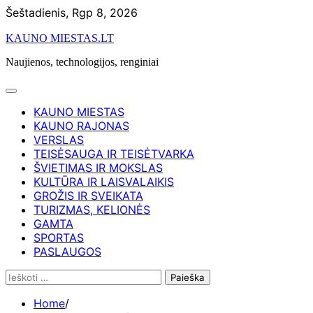
Skip
Šeštadienis, Rgp 8, 2026
to
KAUNO MIESTAS.LT
content
Naujienos, technologijos, renginiai
KAUNO MIESTAS
KAUNO RAJONAS
VERSLAS
TEISĖSAUGA IR TEISĖTVARKA
ŠVIETIMAS IR MOKSLAS
KULTŪRA IR LAISVALAIKIS
GROŽIS IR SVEIKATA
TURIZMAS, KELIONĖS
GAMTA
SPORTAS
PASLAUGOS
Ieškoti:
Home