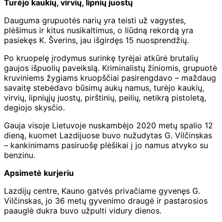
Turėjo kaukių, virvių, lipnių juostų
Dauguma grupuotės narių yra teisti už vagystes,
plėšimus ir kitus nusikaltimus, o liūdną rekordą yra
pasiekęs K. Šverins, jau išgirdęs 15 nuosprendžių.
Po kruopelę įrodymus surinkę tyrėjai atkūrė brutalių
gaujos išpuolių paveikslą. Kriminalistų žiniomis, grupuotė
kruviniems žygiams kruopščiai pasirengdavo – maždaug
savaitę stebėdavo būsimų aukų namus, turėjo kaukių,
virvių, lipniųjų juostų, pirštinių, peilių, netikrą pistoletą,
degiojo skysčio.
Gauja visoje Lietuvoje nuskambėjo 2020 metų spalio 12
dieną, kuomet Lazdijuose buvo nužudytas G. Vilčinskas
– kankinimams pasiruošę plėšikai į jo namus atvyko su
benzinu.
Apsimetė kurjeriu
Lazdijų centre, Kauno gatvės privačiame gyvenęs G.
Vilčinskas, jo 36 metų gyvenimo draugė ir pastarosios
paauglė dukra buvo užpulti vidury dienos.