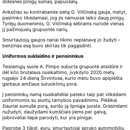
didesnes pinigų sumas, papuošalų.
Anksčiau su kontrabanda sietą G. Vilčinską gauja, matyt,
pasirinko tikėdamasi, jog jis namuose laiko daug pinigų.
Tyrėjų duomenimis, G. Vilčinską sėbrams nurodė vienas
jį pažinojusių grupuotės narių.
Smurtautojų gaujos nariai tikino neplanavę jo žudyti –
benzinas esą buvo skirtas tik pagąsdinti.
Uniformos suklaidino ir pensininkus
Teisiamųjų suole A. Pimpo suburta grupuotė atsidūrė ir
dėl kito brutalaus nusikaltimo, įvykdyto 2020 metų
rugsėjo 24 dieną Širvintose, kurio metu buvo apiplėšta
garbaus amžiaus sutuoktinių pora.
Į pensininkų namą nusikaltėliai pateko taip pat vilkėdami
uniformomis su siuntų tarnybos pavadinimu. Plėšikai
žiauriai sumušė porą, surišo ją lipniąja juosta. Grasindami
nužudyti, daužydami kumščiais jiems per galvą,
įsibrovėliai liepė parodyti, kur yra pinigai.
Pagrobę 3 tūkst. eurų, smurtautojai spruko automobiliu,