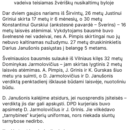
vadeiva teisiamas žvėriškų nusikaltimų byloje
Dar dviem gaujos nariams iš Širvintų, 26 metų Justinui
Griniui skirta 17 metų ir 6 mėnesių, o 30 metų
Konstantinui Gurskiui (ankstesnė pavardė – Šverins) – 16
metų laisvės atėmimai. Vykdytojams bausmė buvo
švelnesnė nei vadeivai, nes A. Pimpis skirtingai nuo jų
nebuvo kaltinamas nužudymu. 27 metų druskininkietis
Darius Janušonis pasiųstas į belangę 5 metams.
Švelniausios bausmės sulaukė iš Vilniaus kilęs 32 metų
Dominykas Jarmolovičius – jam skirtas lygtinis 2 metų
laisvės atėmimas. A. Pimpis, J. Grinis ir K. Gurskas šiuo
metu yra suimti, o D. Jarmolovičius ir D. Janušonis
verdiktą penktadienį išklausė būdami laisvėje, nuotoliniu
būdu.
D. Janušonis kalėjime atsidurs, jei nuosprendis įsiteisės –
verdiktą jis dar gali apskųsti. DPD kurjeriais buvo
apsimetę D. Jarmolovičius ir J. Grinis. Jie vilkėdavo
„tarnybines“ kurjerių uniformas, nors niekada siuntų
tarnybose nedirbo.