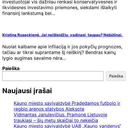
investuotojai vis dažniau renkasi konservatyvesnes ir
likvidesnes investavimo priemones, siekdami išlaikyti
finansinį lankstumą bei…
Kristina Ruseckienė. Jei neišleidžiu, vadinasi, taupau? Nebūtinai.
Nuolat kalbame apie infliaciją ir jos pokyčių prognozes,
tačiau ar tikrai suprantame šį reiškinį? Bendras kainų
lygio augimas savaime nėra…
Paieška
Paieška
Naujausi įrašai
Kauno miesto savivaldybė Pradedamos futbolo ir
regbio arenos statybos Aleksote
Vidmantas Janulevičius. Pramonė Lietuvoje
traukiasi – šių metų skaičiai to nekeičia
Kauno miesto savivaldybė UAB „Kauno vandenys“