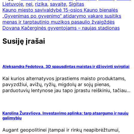
Lietuvoje
,
nei
,
rizika
,
savaitę
,
Sigitas
Navigacija
Kauno miesto savivaldybė 15-osios Kauno bienalės
„Gyvenimas po gyvenimo“ atidarymo vakare susitiks
tarp
menas ir tarptautinio muzikos pasaulio žvaigždės
įrašų
Dovana Kačerginės gyventojams – naujas stadionas
Susiję įrašai
Aleksandra Fedotova. 3D spausdintas maistas ir džiovinti svirpliai
Kai kurios alternatyvos įprastiems maisto produktams,
pavyzdžiui, avižų, ryžių, migdolų ar sojų pienas,
parduotuvių lentynose jau tapo įprastu reiškiniu, tačiau…
Karolina Žuravliova. Investavimo aplinka: tarp atsargumo ir naujų
galimybių
Augant geopolitinei įtampai ir rinkų neapibrėžtumui,