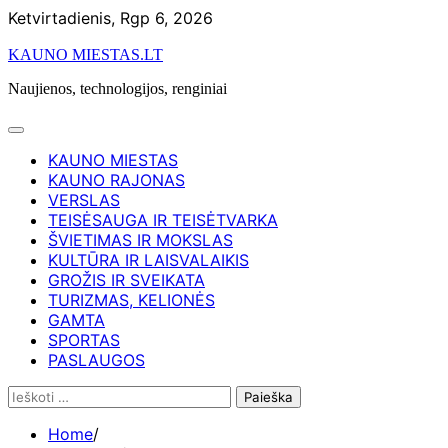
Skip
Ketvirtadienis, Rgp 6, 2026
to
KAUNO MIESTAS.LT
content
Naujienos, technologijos, renginiai
KAUNO MIESTAS
KAUNO RAJONAS
VERSLAS
TEISĖSAUGA IR TEISĖTVARKA
ŠVIETIMAS IR MOKSLAS
KULTŪRA IR LAISVALAIKIS
GROŽIS IR SVEIKATA
TURIZMAS, KELIONĖS
GAMTA
SPORTAS
PASLAUGOS
Ieškoti:
Home