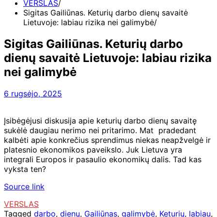
VERSLAS
Sigitas Gailiūnas. Keturių darbo dienų savaitė
Lietuvoje: labiau rizika nei galimybė
Sigitas Gailiūnas. Keturių darbo
dienų savaitė Lietuvoje: labiau rizika
nei galimybė
6 rugsėjo, 2025
Įsibėgėjusi diskusija apie keturių darbo dienų savaitę
sukėlė daugiau nerimo nei pritarimo. Mat pradedant
kalbėti apie konkrečius sprendimus niekas neapžvelgė ir
platesnio ekonomikos paveikslo. Juk Lietuva yra
integrali Europos ir pasaulio ekonomikų dalis. Tad kas
vyksta ten?
Source link
VERSLAS
Tagged
darbo
,
dienų
,
Gailiūnas
,
galimybė
,
Keturių
,
labiau
,