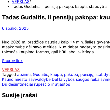
VERSLAS
Tadas Gudaitis. II pensijų pakopa: kaupti, stabdyti ar 
Tadas Gudaitis. II pensijų pakopa: kaup
6 spalio, 2025
Nuo 2026 m. pradžios daugiau kaip 1,4 mln. šalies gyventoj
atsakomybę dėl savo ateities. Nuo dabar padaryto pasirink
tolesnės kaupimo formos, gali būti labai skirtinga.
Source link
VERSLAS
Tagged
atsiimti
,
Gudaitis
,
kaupti
,
pakopa
,
pensijų
,
stabdyt
Navigacija
Kauno miesto savivaldybė Dėl laivybos saugos reikalavim
Du dešimtmečiai rūpesčio ir atjautos
tarp
įrašų
Susiję įrašai