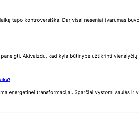
 laiką tapo kontroversiška. Dar visai neseniai tvarumas buv
paneigti. Akivaizdu, kad kyla būtinybė užtikrinti vienalyčių 
parkų?
a energetinei transformacijai. Sparčiai vystomi saulės ir vė