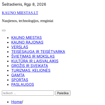
Skip
Šeštadienis, Rgp 8, 2026
to
KAUNO MIESTAS.LT
content
Naujienos, technologijos, renginiai
KAUNO MIESTAS
KAUNO RAJONAS
VERSLAS
TEISĖSAUGA IR TEISĖTVARKA
ŠVIETIMAS IR MOKSLAS
KULTŪRA IR LAISVALAIKIS
GROŽIS IR SVEIKATA
TURIZMAS, KELIONĖS
GAMTA
SPORTAS
PASLAUGOS
Ieškoti:
Home