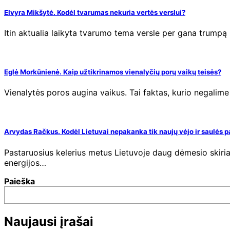
Elvyra Mikšytė. Kodėl tvarumas nekuria vertės verslui?
Itin aktualia laikyta tvarumo tema versle per gana trumpą
Eglė Morkūnienė. Kaip užtikrinamos vienalyčių porų vaikų teisės?
Vienalytės poros augina vaikus. Tai faktas, kurio negalime 
Arvydas Račkus. Kodėl Lietuvai nepakanka tik naujų vėjo ir saulės 
Pastaruosius kelerius metus Lietuvoje daug dėmesio skiriam
energijos…
Paieška
Naujausi įrašai