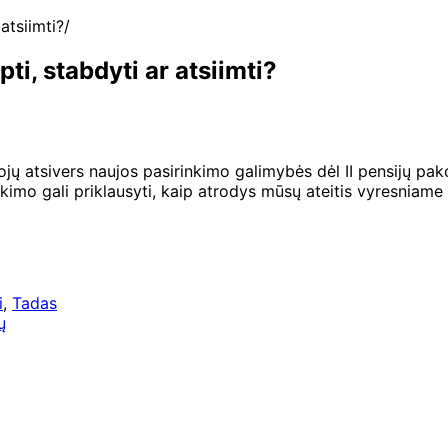
atsiimti?
ti, stabdyti ar atsiimti?
ų atsivers naujos pasirinkimo galimybės dėl II pensijų pako
imo gali priklausyti, kaip atrodys mūsų ateitis vyresniame 
i
,
Tadas
ų