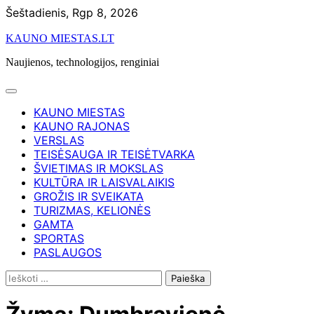
Skip
Šeštadienis, Rgp 8, 2026
to
KAUNO MIESTAS.LT
content
Naujienos, technologijos, renginiai
KAUNO MIESTAS
KAUNO RAJONAS
VERSLAS
TEISĖSAUGA IR TEISĖTVARKA
ŠVIETIMAS IR MOKSLAS
KULTŪRA IR LAISVALAIKIS
GROŽIS IR SVEIKATA
TURIZMAS, KELIONĖS
GAMTA
SPORTAS
PASLAUGOS
Ieškoti: