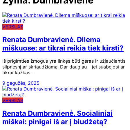
Žyma:
Dumbravienė
VERSLAS
Renata Dumbravienė. Dilema
miškuose: ar tikrai reikia tiek kirsti?
Iš prigimties žmogus yra linkęs būti geras ir užjaučiantis
silpnesnį ar skriaudžiamą. Dar daugiau – jei suabejosi ar
tikrai kažkas…
9 gegužės, 2025
VERSLAS
Renata Dumbravienė. Socialiniai
miškai: pinigai iš ar į biudžetą?