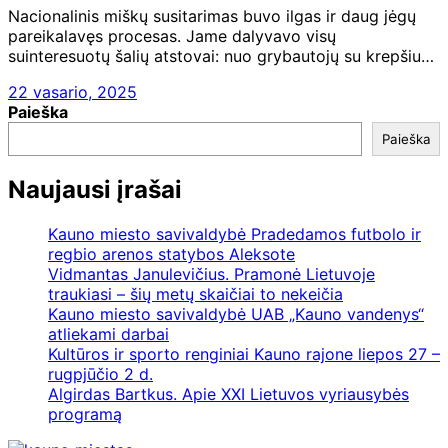
Nacionalinis miškų susitarimas buvo ilgas ir daug jėgų
pareikalavęs procesas. Jame dalyvavo visų
suinteresuotų šalių atstovai: nuo grybautojų su krepšiu…
22 vasario, 2025
Paieška
Paieška
Naujausi įrašai
Kauno miesto savivaldybė Pradedamos futbolo ir
regbio arenos statybos Aleksote
Vidmantas Janulevičius. Pramonė Lietuvoje
traukiasi – šių metų skaičiai to nekeičia
Kauno miesto savivaldybė UAB „Kauno vandenys“
atliekami darbai
Kultūros ir sporto renginiai Kauno rajone liepos 27 –
rugpjūčio 2 d.
Algirdas Bartkus. Apie XXI Lietuvos vyriausybės
programą